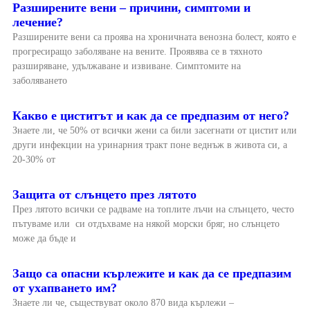
Разширените вени – причини, симптоми и
лечение?
Разширените вени са проява на хроничната венозна болест, която е
прогресиращо заболяване на вените. Проявява се в тяхното
разширяване, удължаване и извиване. Симптомите на
заболяването
Какво е циститът и как да се предпазим от него?
Знаете ли, че 50% от всички жени са били засегнати от цистит или
други инфекции на уринарния тракт поне веднъж в живота си, а
20-30% от
Защита от слънцето през лятото
През лятото всички се радваме на топлите лъчи на слънцето, често
пътуваме или си отдъхваме на някой морски бряг, но слънцето
може да бъде и
Защо са опасни кърлежите и как да се предпазим
от ухапването им?
Знаете ли че, съществуват около 870 вида кърлежи –