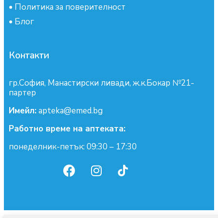
•
Политика за поверителност
•
Блог
Контакти
гр.София, Манастирски ливади, ж.к.Бокар №21-
партер
Имейл:
apteka@emed.bg
Работно време на аптеката:
понеделник-петък: 09:30 – 17:30