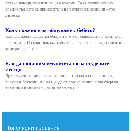
кръвосмучещи паразитиращи насекоми. Те са изключително
опасни тъй като са приносители на различни инфекции като:
лаймска
Колко важно е да общуваме с бебето?
Като социални същества общуването е от съществено значение за
нас, хората. И също толкова, колкото е важно то за възрастните и
за децата, е важно
Как да повишим имунитета си за студените
месеци
През студените месеци тялото ни е по-уязвимо на настинки,
вируси и бактерии и има нужда от повече пълноценна енергия,
витамини и минерали, за да поддържа
Популярни търсения