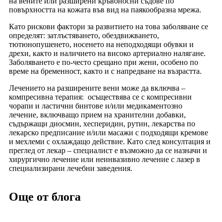
на вените или разширени кръвоносни съдове по
повърхността на кожата във вид на паякообразна мрежа.
Като рискови фактори за развитието на това заболяване се
определят: затлъстяването, обездвижването,
тютюнопушенето, носенето на неподходящи обувки и
дрехи, както и наличието на високо артериално налягане.
Заболяването е по-често срещано при жени, особено по
време на бременност, както и с напредване на възрастта.
Лечението на разширените вени може да включва –
компресивна терапия: осъществява се с компресивни
чорапи и ластични бинтове и/или медикаментозно
лечение, включващо прием на хранителни добавки,
съдържащи диосмин, хесперидин, рутин, лекарства по
лекарско предписание и/или масажи с подходящи кремове
и мехлеми с охлаждащо действие. Като след консултация и
преглед от лекар – специалист е възможно да се назначи и
хирургично лечение или неинвазивно лечение с лазер в
специализирани лечебни заведения.
Още от блога