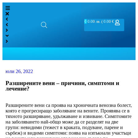
0
0.00
лв.
( 0.00 € )
юли 26, 2022
Разширените вени – причини, симптоми и
лечение?
Разширените вени са проява на хроничната венозна болест,
която е прогресиращо заболяване на вените. Проявява се в
тяхното разширяване, удължаване и извиване. Симптомите
на заболяването най-общо може да се разделят на две
групи: невидими (тежест в краката, подуване, парене и
сърбеж) и видими симптоми: поява на изпъкнали участъци