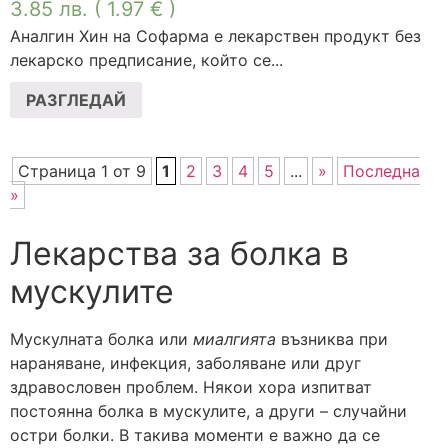
3.85
лв.
( 1.97 € )
Аналгин Хин на Софарма е лекарствен продукт без
лекарско предписание, който се...
РАЗГЛЕДАЙ
Страница 1 от 9
1
2
3
4
5
...
»
Последна
»
Лекарства за болка в
мускулите
Мускулната болка или
миалгията
възниква при
нараняване, инфекция, заболяване или друг
здравословен проблем. Някои хора изпитват
постоянна болка в мускулите, а други – случайни
остри болки. В такива моменти е важно да се