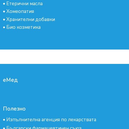
•
Етерични масла
•
Хомеопатия
•
Хранителни добавки
•
Био козметика
еМед
Полезно
•
Изпълнителна агенция по лекарствата
•
Български фармацевтичен съюз