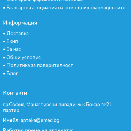
•
Българска асоциация на помощник-фармацевтите
Информация
•
Доставка
•
Екип
•
За нас
•
Общи условия
•
Политика за поверителност
•
Блог
Контакти
гр.София, Манастирски ливади, ж.к.Бокар №21-
партер
Имейл:
apteka@emed.bg
Работно време на аптеката: