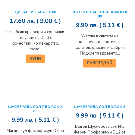
ЦИНАБСИН ТАБЛ. Х 60
ШУСЛЕРОВА СОЛ 4 BOIRON Х
80
17.60
лв.
( 9.00 € )
9.99
лв.
( 5.11 € )
Цинабсин при остри и хронични
Участва в синтеза на
синузити на DHU е
влакнестите протеини:
хомеопатично лекарство,
колаген, еластин и фибрин
което...
Подкрепя здравето...
КУПИ
РАЗГЛЕДАЙ
ШУСЛЕРОВА СОЛ 7 BOIRON Х
ШУСЛЕРОВА СОЛ BOIRON 3
80
9.99
лв.
( 5.11 € )
9.99
лв.
( 5.11 € )
Boiron Шуслерова сол №3
Магнезиум фосфорикум D6 на
Ферум Фосфорикум D12 се