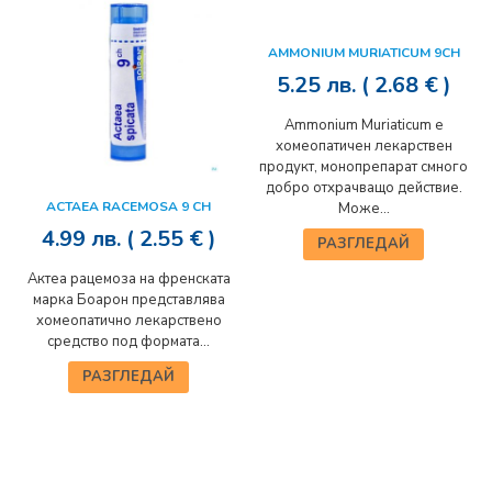
AMMONIUM MURIATICUM 9CH
5.25
лв.
( 2.68 € )
Ammonium Muriaticum е
хомеопатичен лекарствен
продукт, монопрепарат смного
добро отхрачващо действие.
ACTAEA RACEMOSA 9 CH
Може...
4.99
лв.
( 2.55 € )
РАЗГЛЕДАЙ
Актеа рацемоза на френската
марка Боарон представлява
хомеопатично лекарствено
средство под формата...
РАЗГЛЕДАЙ