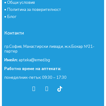
•
Общи условия
•
Политика за поверителност
•
Блог
Контакти
гр.София, Манастирски ливади, ж.к.Бокар №21-
партер
Имейл:
apteka@emed.bg
Работно време на аптеката:
понеделник-петък: 09:30 – 17:30