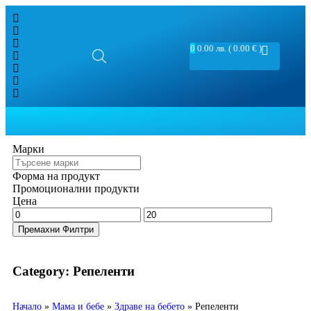
0
0.00
лв.
( 0.00 € )
Марки
Форма на продукт
Промоционални продукти
Цена
Премахни Филтри
Category: Репеленти
Начало
»
Мама и бебе
»
Здраве на бебето
»
Репеленти