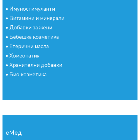
•
Имуностимуланти
•
Витамини и минерали
•
Добавки за жени
•
Бебешка козметика
•
Етерични масла
•
Хомеопатия
•
Хранителни добавки
•
Био козметика
еМед