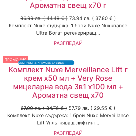
Ароматна свещ х70 г
86.99
лв.
( 44.48 € )
73.94
лв.
( 37.80 € )
Комплект Nuxe съдържа: 1 брой Nuxe Nuxuriance
Ultra Богат регенериращ...
РАЗГЛЕДАЙ
ПРОМОЦИЯ
КОМПЛЕКТИ
,
КРЕМОВЕ ЗА ЛИЦЕ
Комплект Nuxe Merveillance Lift г
крем х50 мл + Very Rose
мицеларна вода 3в1 x100 мл +
Ароматна свещ х70
67.99
лв.
( 34.76 € )
57.79
лв.
( 29.55 € )
Комплект Nuxe съдържа: 1 брой Nuxe Merveillance
Lift Уплътняващ лифтинг...
РАЗГЛЕДАЙ