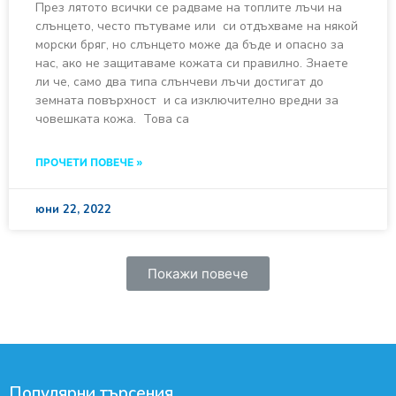
През лятото всички се радваме на топлите лъчи на
слънцето, често пътуваме или си отдъхваме на някой
морски бряг, но слънцето може да бъде и опасно за
нас, ако не защитаваме кожата си правилно. Знаете
ли че, само два типа слънчеви лъчи достигат до
земната повърхност и са изключително вредни за
човешката кожа. Това са
ПРОЧЕТИ ПОВЕЧЕ »
юни 22, 2022
Покажи повече
Популярни търсения