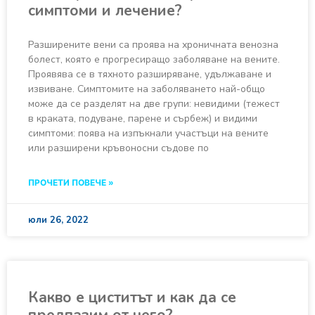
симптоми и лечение?
Разширените вени са проява на хроничната венозна
болест, която е прогресиращо заболяване на вените.
Проявява се в тяхното разширяване, удължаване и
извиване. Симптомите на заболяването най-общо
може да се разделят на две групи: невидими (тежест
в краката, подуване, парене и сърбеж) и видими
симптоми: поява на изпъкнали участъци на вените
или разширени кръвоносни съдове по
ПРОЧЕТИ ПОВЕЧЕ »
юли 26, 2022
Какво е циститът и как да се