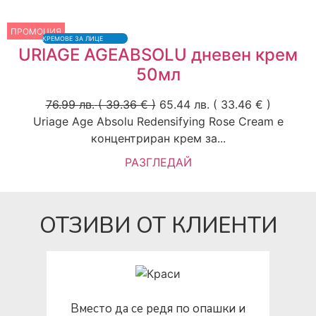
ПРОМОЦИЯ
КРЕМОВЕ ЗА ЛИЦЕ
URIAGE AGEABSOLU дневен крем
50мл
76.99
лв.
( 39.36 € )
65.44
лв.
( 33.46 € )
Uriage Age Absolu Redensifying Rose Cream е
концентриран крем за...
РАЗГЛЕДАЙ
ОТЗИВИ ОТ КЛИЕНТИ
Вместо да се редя по опашки и
Кури