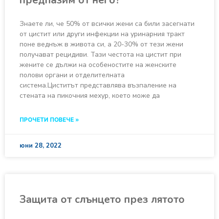
предпазим от него?
Знаете ли, че 50% от всички жени са били засегнати
от цистит или други инфекции на уринарния тракт
поне веднъж в живота си, а 20-30% от тези жени
получават рецидиви. Тази честота на цистит при
жените се дължи на особеностите на женските
полови органи и отделителната
система.Циститът представлява възпаление на
стената на пикочния мехур, което може да
ПРОЧЕТИ ПОВЕЧЕ »
юни 28, 2022
Защита от слънцето през лятото