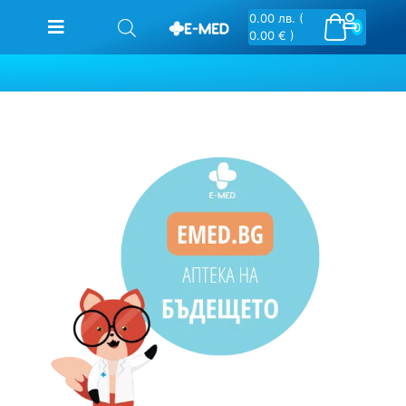
0.00
лв.
(
0
0.00 € )