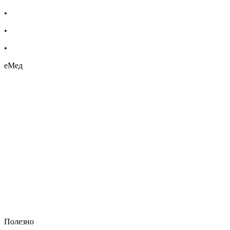
•
Хомеопатия
•
Хранителни добавки
•
Био козметика
еМед
Полезно