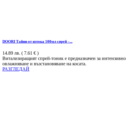
DOORI Тайни от изтока 100мл спрей –...
14.89
лв.
( 7.61 € )
Витализиращият спрей-тоник е предназначен за интензивно
овлажняване и възстановяване на косата.
РАЗГЛЕДАЙ