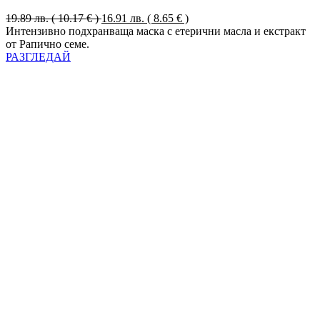
19.89
лв.
( 10.17 € )
16.91
лв.
( 8.65 € )
Интензивно подхранваща маска с етерични масла и екстракт
от Рапично семе.
РАЗГЛЕДАЙ