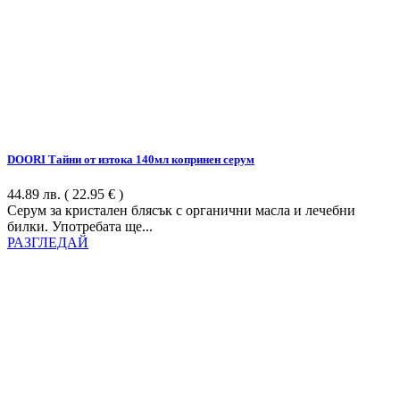
DOORI Тайни от изтока 140мл копринен серум
44.89
лв.
( 22.95 € )
Серум за кристален блясък с органични масла и лечебни
билки. Употребата ще...
РАЗГЛЕДАЙ