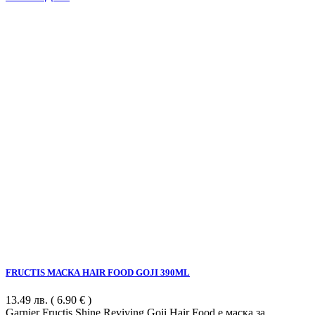
FRUCTIS МАСКА HAIR FOOD GOJI 390ML
13.49
лв.
( 6.90 € )
Garnier Fructis Shine Reviving Goji Hair Food е маска за