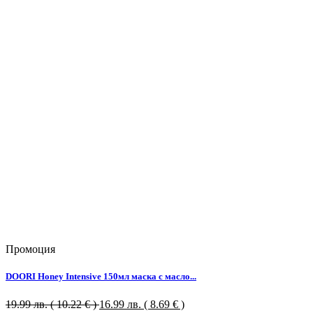
Промоция
DOORI Honey Intensive 150мл маска с масло...
19.99
лв.
( 10.22 € )
16.99
лв.
( 8.69 € )