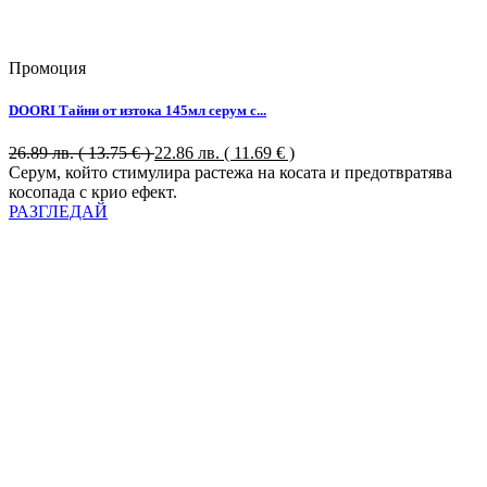
Промоция
DOORI Тайни от изтока 145мл серум с...
26.89
лв.
( 13.75 € )
22.86
лв.
( 11.69 € )
Серум, който стимулира растежа на косата и предотвратява
косопада с крио ефект.
РАЗГЛЕДАЙ