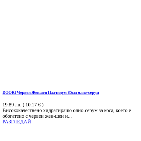
DOORI Червен Женшен Платинум 85мл олио-серум
19.89
лв.
( 10.17 € )
Висококачествено хидратиращо олио-серум за коса, което е
обогатено с червен жен-шен и...
РАЗГЛЕДАЙ