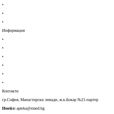
•
Изпълнителна агенция по лекарствата
•
Български фармацевтичен съюз
•
Българска асоциация на помощник-фармацевтите
Информация
•
Доставка
•
Екип
•
За нас
•
Общи условия
•
Политика за поверителност
•
Блог
Контакти
гр.София, Манастирски ливади, ж.к.Бокар №21-партер
Имейл:
apteka@emed.bg