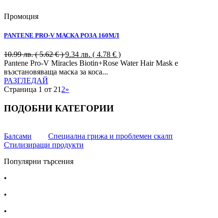
Промоция
PANTENE PRO-V МАСКА РОЗА 160МЛ
10.99
лв.
( 5.62 € )
9.34
лв.
( 4.78 € )
Pantene Pro-V Miracles Biotin+Rose Water Hair Mask e
възстановяваща маска за коса...
РАЗГЛЕДАЙ
Страница 1 от 2
1
2
»
ПОДОБНИ КАТЕГОРИИ
Балсами
Специална грижа и проблемен скалп
Стилизиращи продукти
Популярни търсения
•
Лекарства за алергия
•
Лекарство за главоболие
•
Лекарство за зъбобол