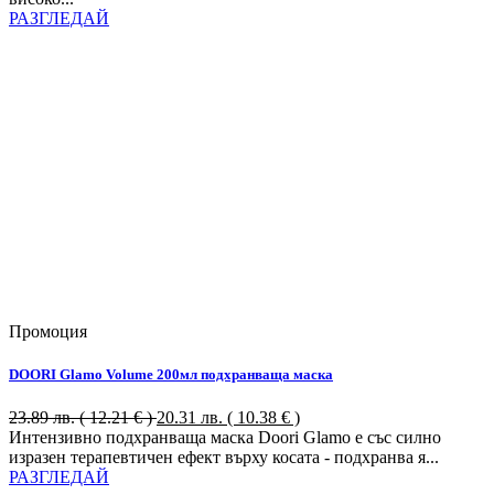
РАЗГЛЕДАЙ
Промоция
DOORI Glamo Volume 200мл подхранваща маска
23.89
лв.
( 12.21 € )
20.31
лв.
( 10.38 € )
Интензивно подхранваща маска Doori Glamo е със силно
изразен терапевтичен ефект върху косата - подхранва я...
РАЗГЛЕДАЙ