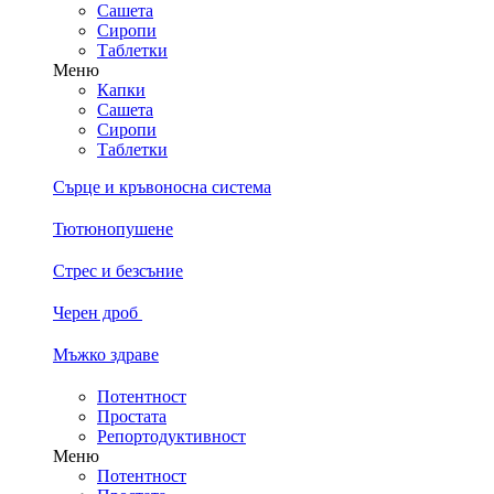
Сашета
Сиропи
Таблетки
Меню
Капки
Сашета
Сиропи
Таблетки
Сърце и кръвоносна система
Тютюнопушене
Стрес и безсъние
Черен дроб
Мъжко здраве
Потентност
Простата
Репортодуктивност
Меню
Потентност