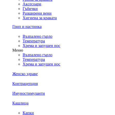
Аксесоари
Гъбички
Разширени вени
Хигиена за краката
Грип и настинка
Възпалено гърло
Температура
Хрема и запушен нос
Меню
Възпалено гърло
Температура
Хрема и запушен нос
Женско здраве
Контрацепция
Имуностимуланти
Кашлица
Капки