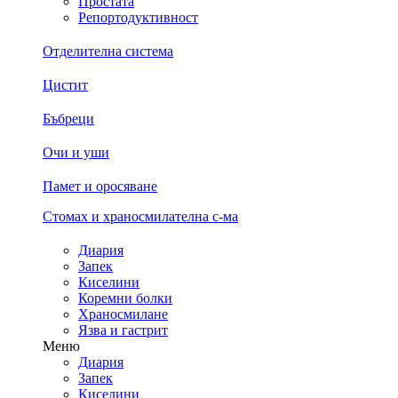
Простата
Репортодуктивност
Отделителна система
Цистит
Бъбреци
Очи и уши
Памет и оросяване
Стомах и храносмилателна с-ма
Диария
Запек
Киселини
Коремни болки
Храносмилане
Язва и гастрит
Меню
Диария
Запек
Киселини