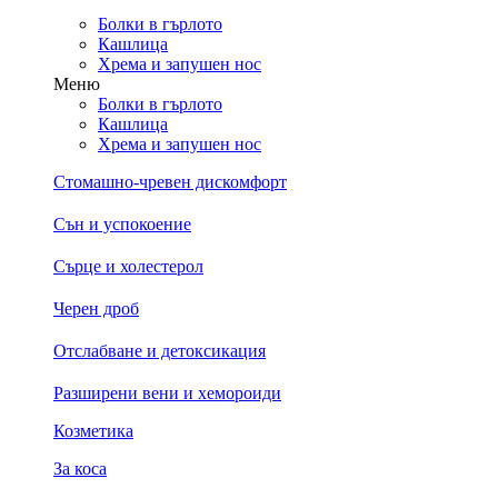
Болки в гърлото
Кашлица
Хрема и запушен нос
Меню
Болки в гърлото
Кашлица
Хрема и запушен нос
Стомашно-чревен дискомфорт
Сън и успокоение
Сърце и холестерол
Черен дроб
Отслабване и детоксикация
Разширени вени и хемороиди
Козметика
За коса