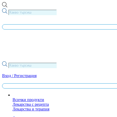
Skip
to
Products
content
search
Products
search
Вход / Регистрация
Всички продукти
Лекарства с рецепта
Лекарства и терапия