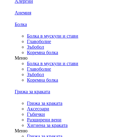
Алергии
Анемия
Болка
Болка в мускули и стави
Главоболие
Зъбобол
Коремна болка
Меню
Болка в мускули и стави
Главоболие
Зъбобол
Коремна болка
Грижа за краката
Грижа за краката
Аксесоари
Гъбички
Разширени вени
Хигиена за краката
Меню
Грижа за краката