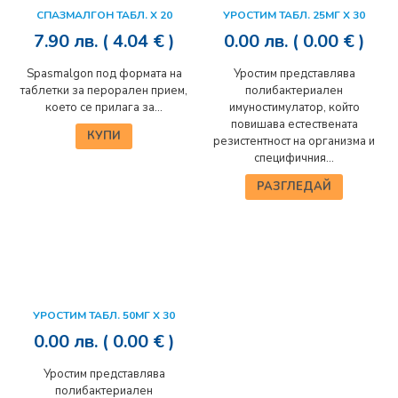
СПАЗМАЛГОН ТАБЛ. Х 20
УРОСТИМ ТАБЛ. 25МГ Х 30
7.90
лв.
( 4.04 € )
0.00
лв.
( 0.00 € )
Spasmalgon под формата на
Уростим представлява
таблетки за перорален прием,
полибактериален
което се прилага за...
имуностимулатор, който
повишава естествената
КУПИ
резистентност на организма и
специфичния...
РАЗГЛЕДАЙ
УРОСТИМ ТАБЛ. 50МГ Х 30
0.00
лв.
( 0.00 € )
Уростим представлява
полибактериален