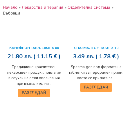
Начало
»
Лекарства и терапия
»
Отделителна система
»
Бъбреци
КАНЕФРОН ТАБЛ. 18МГ Х 60
СПАЗМАЛГОН ТАБЛ. Х 10
21.80
лв.
( 11.15 € )
3.49
лв.
( 1.78 € )
Традиционен растителен
Spasmalgon под формата на
лекарствен продукт, прилаган
таблетки за перорален прием,
в случаи на леки оплаквания
което се прилага за...
при възпалителни...
РАЗГЛЕДАЙ
РАЗГЛЕДАЙ