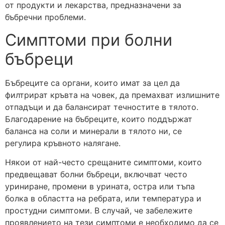
от продукти и лекарства, предназначени за
бъбречни проблеми.
Симптоми при болни
бъбреци
Бъбреците са органи, които имат за цел да
филтрират кръвта на човек, да премахват излишните
отпадъци и да балансират течностите в тялото.
Благодарение на бъбреците, които поддържат
баланса на соли и минерали в тялото ни, се
регулира кръвното налягане.
Някои от най-често срещаните симптоми, които
предвещават болни бъбреци, включват често
уриниране, промени в урината, остра или тъпа
болка в областта на ребрата, или температура и
простудни симптоми. В случай, че забележите
проявлението на тези симптоми е необходимо да се