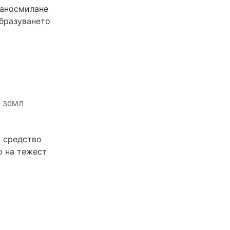
раносмилане
бразуването
Л 30МЛ
о средство
о на тежест