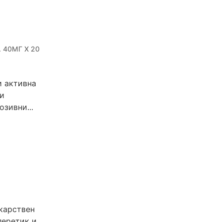
40МГ Х 20
и активна
 и
зивни...
карствен
леретик и