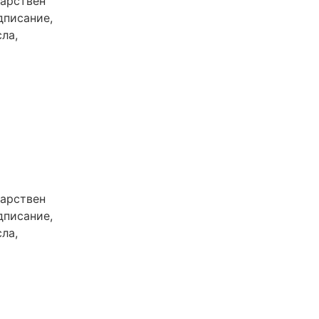
карствен
дписание,
ла,
карствен
дписание,
ла,