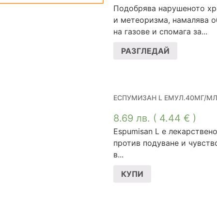
Подобрява нарушеното х
и метеоризма, намалява о
на газове и спомага за...
РАЗГЛЕДАЙ
ЕСПУМИЗАН L ЕМУЛ.40МГ/М
8.69
лв.
( 4.44 € )
Espumisan L е лекарствен
против подуване и чувств
в...
КУПИ