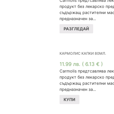
Carmolis предтсавлява ле
продукт без лекарско пре
съдържащ растителни мас
предназначен за...
РАЗГЛЕДАЙ
КАРМОЛИС КАПКИ 80МЛ.
11.99
лв.
( 6.13 € )
Carmolis предтсавлява ле
продукт без лекарско пре
съдържащ растителни мас
предназначен за...
КУПИ