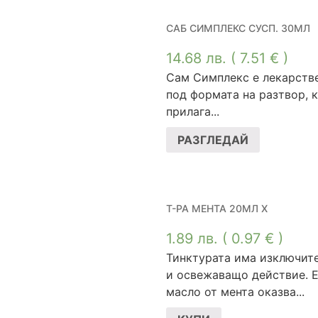
САБ СИМПЛЕКС СУСП. 30МЛ
14.68
лв.
( 7.51 € )
Сам Симплекс е лекарств
под формата на разтвор, 
прилага...
РАЗГЛЕДАЙ
Т-РА МЕНТА 20МЛ Х
1.89
лв.
( 0.97 € )
Тинктурата има изключит
и освежаващо действие. 
масло от мента оказва...