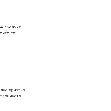
ен продукт
който се
елно приятно
Етеричното