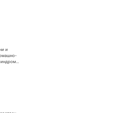
ни и
томашно-
индром...