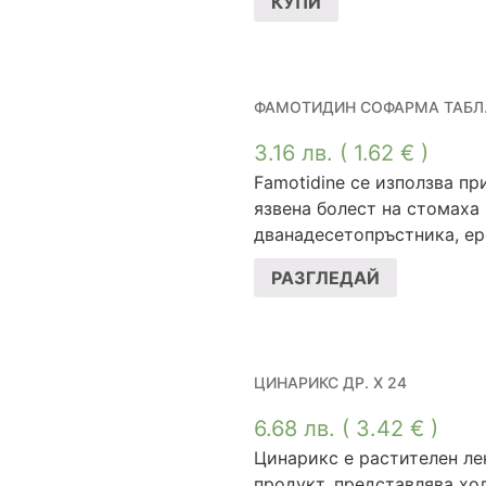
КУПИ
ФАМОТИДИН СОФАРМА ТАБЛ. 
3.16
лв.
( 1.62 € )
Famotidine се използва пр
язвена болест на стомаха
дванадесетопръстника, еро
РАЗГЛЕДАЙ
ЦИНАРИКС ДР. Х 24
6.68
лв.
( 3.42 € )
Цинарикс е растителен ле
продукт, представлява хо