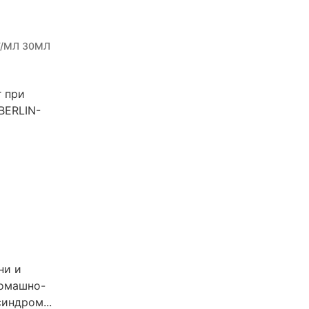
/МЛ 30МЛ
г при
BERLIN-
ни и
томашно-
индром...