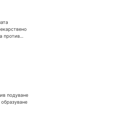
ната
лекарствено
 против...
тив подуване
 образуване