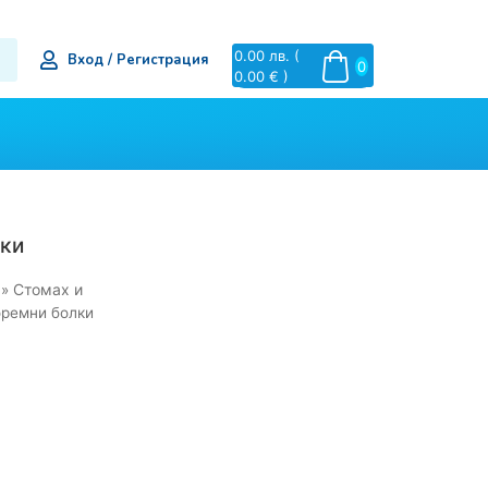
0.00
лв.
(
Вход / Регистрация
0
0.00 € )
лки
Стомах и
»
оремни болки