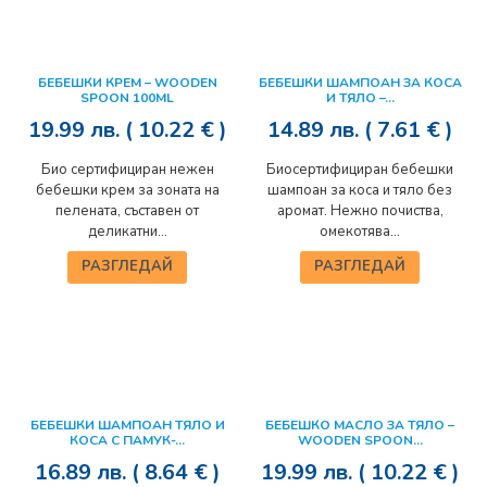
БЕБЕШКИ КРЕМ – WOODEN
БЕБЕШКИ ШАМПОАН ЗА КОСА
SPOON 100ML
И ТЯЛО –...
19.99
лв.
( 10.22 € )
14.89
лв.
( 7.61 € )
Био сертифициран нежен
Биосертифициран бебешки
бебешки крем за зоната на
шампоан за коса и тяло без
пелената, съставен от
аромат. Нежно почиства,
деликатни...
омекотява...
РАЗГЛЕДАЙ
РАЗГЛЕДАЙ
БЕБЕШКИ ШАМПОАН ТЯЛО И
БЕБЕШКО МАСЛО ЗА ТЯЛО –
КОСА С ПАМУК-...
WOODEN SPOON...
16.89
лв.
( 8.64 € )
19.99
лв.
( 10.22 € )