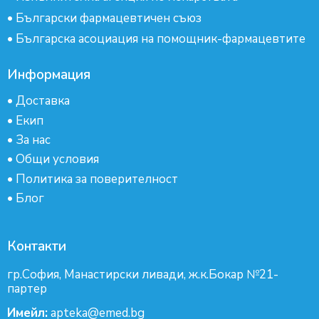
•
Български фармацевтичен съюз
•
Българска асоциация на помощник-фармацевтите
Информация
•
Доставка
•
Екип
•
За нас
•
Общи условия
•
Политика за поверителност
•
Блог
Контакти
гр.София, Манастирски ливади, ж.к.Бокар №21-
партер
Имейл:
apteka@emed.bg