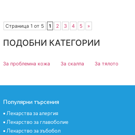
Страница 1 от 5
1
2
3
4
5
»
ПОДОБНИ КАТЕГОРИИ
За проблемна кожа
За скалпа
За тялото
Популярни търсения
•
Лекарства за алергия
•
Лекарство за главоболие
•
Лекарство за зъбобол