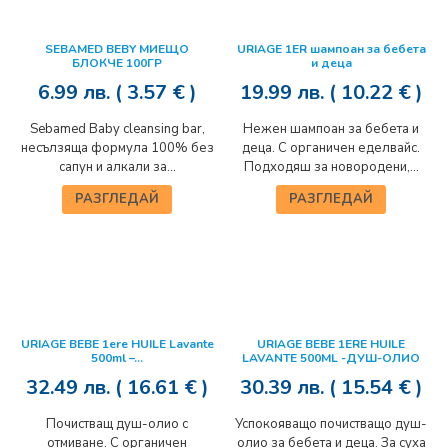
SEBAMED BEBY МИЕЩО
URIAGE 1ER шампоан за бебета
БЛОКЧЕ 100ГР
и деца
6.99
лв.
( 3.57 € )
19.99
лв.
( 10.22 € )
Sebamed Baby cleansing bar,
Нежен шампоан за бебета и
несълзяща формула 100% без
деца. С органичен еделвайс.
сапун и алкали за...
Подходяш за новородени,...
РАЗГЛЕДАЙ
РАЗГЛЕДАЙ
URIAGE BEBE 1ere HUILE Lavante
URIAGE BEBE 1ERE HUILE
500ml –...
LAVANTE 500ML -ДУШ-ОЛИО
32.49
лв.
( 16.61 € )
30.39
лв.
( 15.54 € )
Почистващ душ-олио с
Успокояващо почистващо душ-
отмиване. С органичен
олио за бебета и деца. За суха