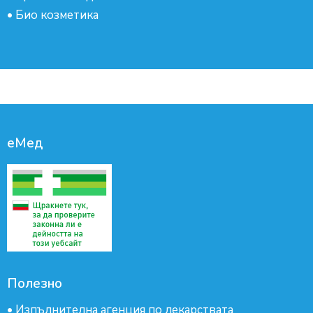
•
Био козметика
еМед
Полезно
•
Изпълнителна агенция по лекарствата