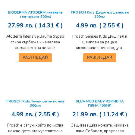
BIODERMA ATODERM интензив
FROSCH Kids Душ-гел/шампоан
гел-мусант 500ml
300мл
27.99
лв.
( 14.31 € )
4.99
лв.
( 2.55 € )
Atoderm Intensive Baume бързо
Frosch Senses Kids Душ гел и
спира сърбежа и намалява
шампоан за деца е
желанието за чесане.
висококачествен продукт...
РАЗГЛЕДАЙ
РАЗГЛЕДАЙ
FROSCH Kids Течен сапун помпа
SEBA MED BABY ИЗМИВНА
300мл
ПЯНА 400МЛ
4.99
лв.
( 2.55 € )
21.99
лв.
( 11.24 € )
Frosch е сапун, който почиства
Защитаващата кожата, измивна
нежно детската чувствителна
пяна Себамед, предпазва