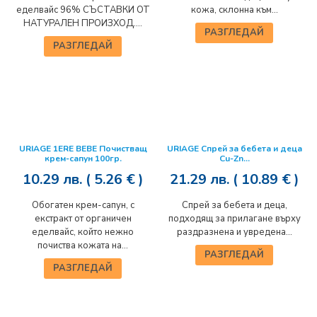
еделвайс 96% СЪСТАВКИ ОТ
кожа, склонна към...
НАТУРАЛЕН ПРОИЗХОД....
РАЗГЛЕДАЙ
РАЗГЛЕДАЙ
URIAGE 1ERE BEBE Почистващ
URIAGE Спрей за бебета и деца
крем-сапун 100гр.
Cu-Zn...
10.29
лв.
( 5.26 € )
21.29
лв.
( 10.89 € )
Обогатен крем-сапун, с
Спрей за бебета и деца,
екстракт от органичен
подходящ за прилагане върху
еделвайс, който нежно
раздразнена и увредена...
почиства кожата на...
РАЗГЛЕДАЙ
РАЗГЛЕДАЙ