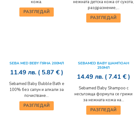
кожа.
нежната детска кожа от сухота,
раздразнение,...
РАЗГЛЕДАЙ
РАЗГЛЕДАЙ
SEBA MED BEBY ПЯНА 200МЛ
SEBAMED BABY ШАМПОАН
250МЛ
11.49
лв.
( 5.87 € )
14.49
лв.
( 7.41 € )
Sebamed Baby Bubble Bath e
Sebamed Baby Shampoo с
100% без сапун и алкали за
несълзяща формула се грижи
почистване...
за нежната кожа на...
РАЗГЛЕДАЙ
РАЗГЛЕДАЙ