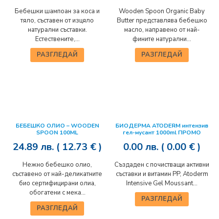
Бебешки шампоан за коса и
Wooden Spoon Organic Baby
тяло, съставен от изцяло
Butter представлява бебешко
натурални съставки.
масло, направено от най-
Естествените,...
фините натурални...
РАЗГЛЕДАЙ
РАЗГЛЕДАЙ
БЕБЕШКО ОЛИО – WOODEN
БИОДЕРМА ATODERM интензив
SPOON 100ML
гел-мусант 1000ml ПРОМО
24.89
лв.
( 12.73 € )
0.00
лв.
( 0.00 € )
Нежно бебешко олио,
Създаден с почистващи активни
съставено от най-деликатните
съставки и витамин PP, Atoderm
био сертифицирани олиа,
Intensive Gel Moussant...
обогатени с мека...
РАЗГЛЕДАЙ
РАЗГЛЕДАЙ