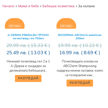
Начало
»
Мама и бебе
»
Бебешка козметика
»
За къпане
A-DERMA PRIMALBA ПРОМО
BIODERMA ABCDerm шампоан
почистващ гел 750мл
200мл
29.99
лв.
( 15.33 € )
19.99
лв.
( 10.22 € )
25.49
лв.
( 13.03 € )
16.99
лв.
( 8.69 € )
Нежният почистващ гел 2 в 1
Почистващата основа на
А-Дерма е създаден за
ABCDerm Shampooing
деликатната бебешката...
съдържа нежни съставки, които
са толерантни към...
РАЗГЛЕДАЙ
РАЗГЛЕДАЙ