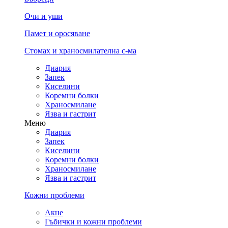
Очи и уши
Памет и оросяване
Стомах и храносмилателна с-ма
Диария
Запек
Киселини
Коремни болки
Храносмилане
Язва и гастрит
Меню
Диария
Запек
Киселини
Коремни болки
Храносмилане
Язва и гастрит
Кожни проблеми
Акне
Гъбички и кожни проблеми