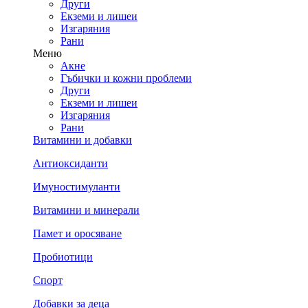
Други
Екземи и лишеи
Изгаряния
Рани
Меню
Акне
Гъбички и кожни проблеми
Други
Екземи и лишеи
Изгаряния
Рани
Витамини и добавки
Антиоксиданти
Имуностимуланти
Витамини и минерали
Памет и оросяване
Пробиотици
Спорт
Добавки за деца