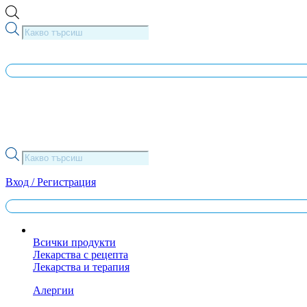
Skip
to
Products
content
search
Products
search
Вход / Регистрация
Всички продукти
Лекарства с рецепта
Лекарства и терапия
Алергии