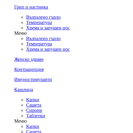
Грип и настинка
Възпалено гърло
Температура
Хрема и запушен нос
Меню
Възпалено гърло
Температура
Хрема и запушен нос
Женско здраве
Контрацепция
Имуностимуланти
Кашлица
Капки
Сашета
Сиропи
Таблетки
Меню
Капки
Сашета