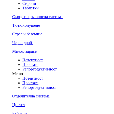
Сиропи
Таблетки
Сърце и кръвоносна система
Тютюнопушене
Стрес и безсъние
Черен дроб
Мъжко здраве
Потентност
Простата
Репортодуктивност
Меню
Потентност
Простата
Репортодуктивност
Отделителна система
Цистит
Бъбреци