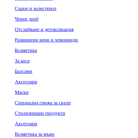
Сърце и холестерол
Черен дроб
Отслабване и детоксикация
Разширени вени и хемороиди
Козметика
За коса
Балсами
Аксесоари
Маски
Специална грижа за скалп
Стилизиращи продукти
Аксесоари
Козметика за мъже