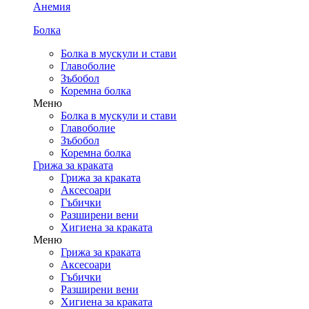
Анемия
Болка
Болка в мускули и стави
Главоболие
Зъбобол
Коремна болка
Меню
Болка в мускули и стави
Главоболие
Зъбобол
Коремна болка
Грижа за краката
Грижа за краката
Аксесоари
Гъбички
Разширени вени
Хигиена за краката
Меню
Грижа за краката
Аксесоари
Гъбички
Разширени вени
Хигиена за краката