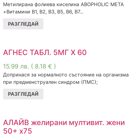
Метилирана фолиева киселина ABOPHOLIC META
+Витамини B1, B2, B3, B5, B6, B7...
РАЗГЛЕДАЙ
АГНЕС ТАБЛ. 5МГ Х 60
15.99
лв.
( 8.18 € )
Допринася за нормалното състояние на организма
при предменструален синдром (ПМС);
РАЗГЛЕДАЙ
АЛАЙВ желирани мултивит. жени
50+ x75