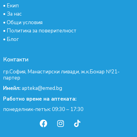
•
Екип
•
За нас
•
Общи условия
•
Политика за поверителност
•
Блог
Контакти
гр.София, Манастирски ливади, ж.к.Бокар №21-
партер
Имейл:
apteka@emed.bg
Работно време на аптеката:
понеделник-петък: 09:30 – 17:30