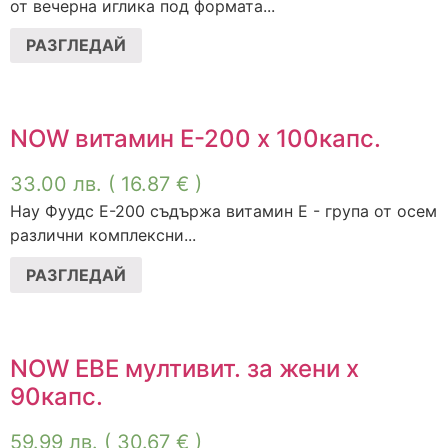
от вечерна иглика под формата...
РАЗГЛЕДАЙ
NOW витамин Е-200 x 100капс.
33.00
лв.
( 16.87 € )
Нау Фуудс E-200 съдържа витамин Е - група от осем
различни комплексни...
РАЗГЛЕДАЙ
NOW ЕВЕ мултивит. за жени x
90капс.
59.99
лв.
( 30.67 € )