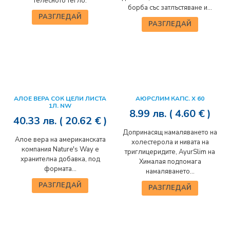
телесното тегло.
борба със затлъстяване и...
РАЗГЛЕДАЙ
РАЗГЛЕДАЙ
АЛОЕ ВЕРА СОК ЦЕЛИ ЛИСТА
АЮРСЛИМ КАПС. Х 60
1Л. NW
8.99
лв.
( 4.60 € )
40.33
лв.
( 20.62 € )
Допринасящ намаляването на
Алое вера на американската
холестерола и нивата на
компания Nature's Way е
триглицеридите, AyurSlim на
хранителна добавка, под
Хималая подпомага
формата...
намаляването...
РАЗГЛЕДАЙ
РАЗГЛЕДАЙ