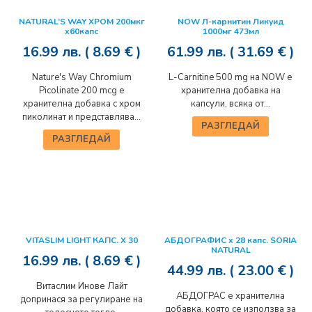
NATURAL’S WAY ХРОМ 200мкг
NOW Л-карнитин Ликуид
х60капс
1000мг 473мл
16.99
лв.
( 8.69 € )
61.99
лв.
( 31.69 € )
Nature's Way Chromium
L-Carnitine 500 mg на NOW е
Picolinate 200 mcg е
хранителна добавка на
хранителна добавка с хром
капсули, всяка от...
пиколинат и представлява...
РАЗГЛЕДАЙ
РАЗГЛЕДАЙ
VITASLIM LIGHT КАПС. Х 30
АБДОГРАФИС x 28 капс. SORIA
NATURAL
16.99
лв.
( 8.69 € )
44.99
лв.
( 23.00 € )
Витаслим Инове Лайт
АБДОГРАС е хранителна
допринася за регулиране на
добавка, която се използва за