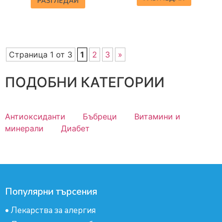
РАЗГЛЕДАЙ
Страница 1 от 3
1
2
3
»
ПОДОБНИ КАТЕГОРИИ
Антиоксиданти
Бъбреци
Витамини и
минерали
Диабет
Популярни търсения
•
Лекарства за алергия