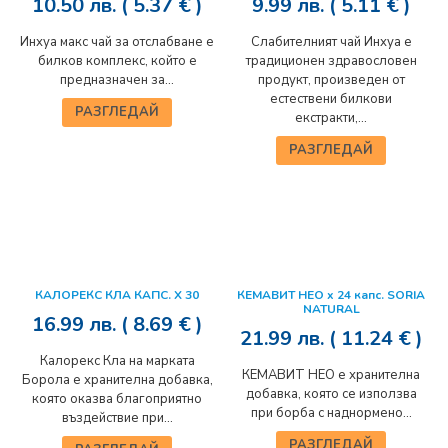
10.50
лв.
( 5.37 € )
9.99
лв.
( 5.11 € )
Инхуа макс чай за отслабване е
Слабителният чай Инхуа е
билков комплекс, който е
традиционен здравословен
предназначен за...
продукт, произведен от
естествени билкови
РАЗГЛЕДАЙ
екстракти,...
РАЗГЛЕДАЙ
КАЛОРЕКС КЛА КАПС. Х 30
КЕМАВИТ НЕО x 24 капс. SORIA
NATURAL
16.99
лв.
( 8.69 € )
21.99
лв.
( 11.24 € )
Калорекс Кла на марката
КЕМАВИТ НЕО е хранителна
Борола е хранителна добавка,
добавка, която се използва
която оказва благоприятно
при борба с наднормено...
въздействие при...
РАЗГЛЕДАЙ