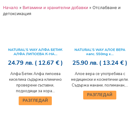
Начало
»
Витамини и хранителни добавки
»
Отслабване и
детоксикация
NATURAL’S WAY АЛФА БЕТИК
NATURAL’S WAY АЛОЕ ВЕРА
АЛФА ЛИПОЕВА К-НА...
капс. 550mg x...
24.79
лв.
( 12.67 € )
25.90
лв.
( 13.24 € )
Алфа Бетик Алфа липоева
Алое вера се употребява с
киселина съдържа клинично
медицински и косметични цели.
проверени съставки,
Съдържа манани, полиманан,...
подходящи за хора...
РАЗГЛЕДАЙ
РАЗГЛЕДАЙ