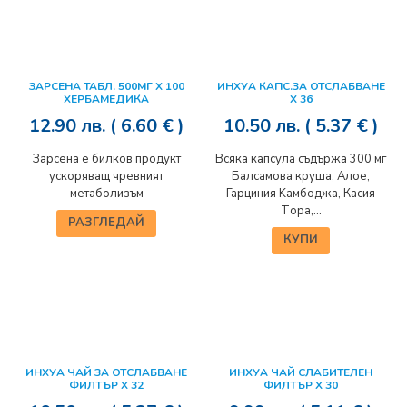
ЗАРСЕНА ТАБЛ. 500МГ Х 100
ИНХУА КАПС.ЗА ОТСЛАБВАНЕ
ХЕРБАМЕДИКА
Х 36
12.90
лв.
( 6.60 € )
10.50
лв.
( 5.37 € )
Зарсена е билков продукт
Всяка капсула съдържа 300 мг
ускоряващ чревният
Балсамова круша, Алое,
метаболизъм
Гарциния Kамбоджа, Касия
Tора,...
РАЗГЛЕДАЙ
КУПИ
ИНХУА ЧАЙ ЗА ОТСЛАБВАНЕ
ИНХУА ЧАЙ СЛАБИТЕЛЕН
ФИЛТЪР Х 32
ФИЛТЪР Х 30