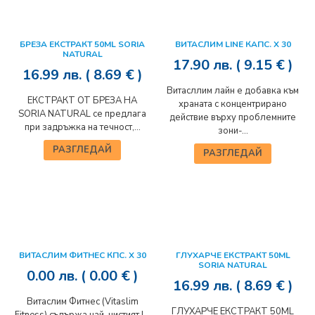
БРЕЗА ЕКСТРАКТ 50ML SORIA
ВИТАСЛИМ LINE КАПС. Х 30
NATURAL
17.90
лв.
( 9.15 € )
16.99
лв.
( 8.69 € )
Витасллим лайн е добавка към
ЕКСТРАКТ ОТ БРЕЗА НА
храната с концентрирано
SORIA NATURAL се предлага
действие върху проблемните
при задръжка на течност,...
зони-...
РАЗГЛЕДАЙ
РАЗГЛЕДАЙ
ВИТАСЛИМ ФИТНЕС КПС. Х 30
ГЛУХАРЧЕ ЕКСТРАКТ 50ML
SORIA NATURAL
0.00
лв.
( 0.00 € )
16.99
лв.
( 8.69 € )
Витаслим Фитнес (Vitaslim
ГЛУХАРЧЕ ЕКСТРАКТ 50ML