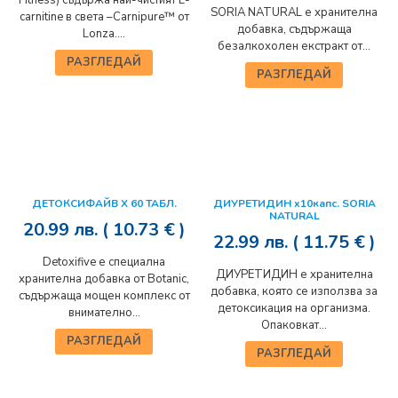
Fitness) съдържа най-чистият L-
SORIA NATURAL е хранителна
carnitine в света –Carnipure™ от
добавка, съдържаща
Lonza....
безалкохолен екстракт от...
РАЗГЛЕДАЙ
РАЗГЛЕДАЙ
ДЕТОКСИФАЙВ Х 60 ТАБЛ.
ДИУРЕТИДИН x10капс. SORIA
NATURAL
20.99
лв.
( 10.73 € )
22.99
лв.
( 11.75 € )
Detoxifive е специална
ДИУРЕТИДИН е хранителна
хранителна добавка от Botanic,
добавка, която се използва за
съдържаща мощен комплекс от
детоксикация на организма.
внимателно...
Опаковкат...
РАЗГЛЕДАЙ
РАЗГЛЕДАЙ