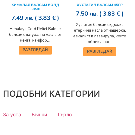
ХИМАЛАЯ БАЛСАМ КОЛД
ХУСТАГИЛ БАЛСАМ 45ГР
50МЛ
7.50
лв.
( 3.83 € )
7.49
лв.
( 3.83 € )
Хустагил балсам съдържа
Himalaya Cold Relief Balm е
етерични масла от мащерка,
балсам с натурални масла от
евкалипт и лавандула, които
мента, камфор,...
облекчават...
РАЗГЛЕДАЙ
РАЗГЛЕДАЙ
ПОДОБНИ КАТЕГОРИИ
За уста
Въшки
Гърло