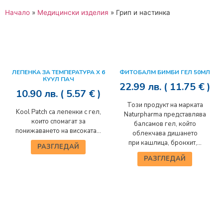
Начало
»
Медицински изделия
»
Грип и настинка
ЛЕПЕНКА ЗА ТЕМПЕРАТУРА Х 6
ФИТОБАЛМ БИМБИ ГЕЛ 50МЛ
КУУЛ ПАЧ
22.99
лв.
( 11.75 € )
10.90
лв.
( 5.57 € )
Този продукт на марката
Kool Patch са лепенки с гел,
Naturpharma представлява
които спомагат за
балсамов гел, който
понижаването на високата...
облекчава дишането
при кашлица, бронхит,...
РАЗГЛЕДАЙ
РАЗГЛЕДАЙ