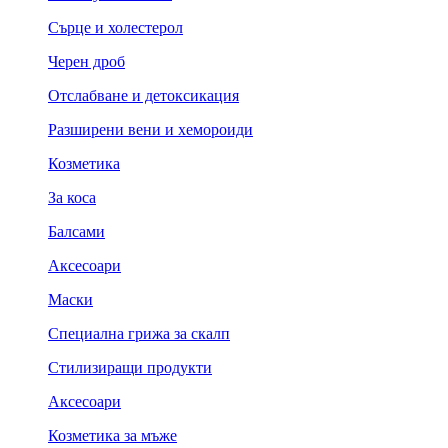
Сърце и холестерол
Черен дроб
Отслабване и детоксикация
Разширени вени и хемороиди
Козметика
За коса
Балсами
Аксесоари
Маски
Специална грижа за скалп
Стилизиращи продукти
Аксесоари
Козметика за мъже