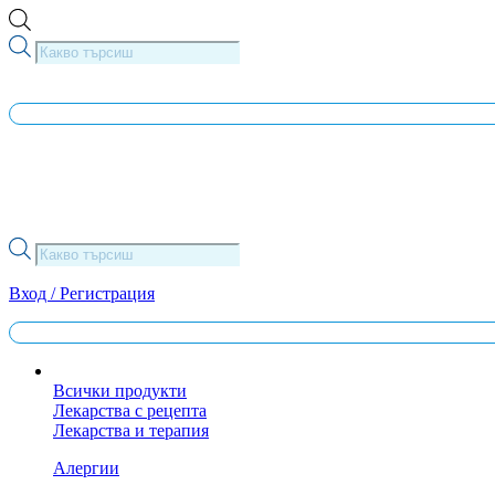
Skip
to
Products
content
search
Products
search
Вход / Регистрация
Всички продукти
Лекарства с рецепта
Лекарства и терапия
Алергии