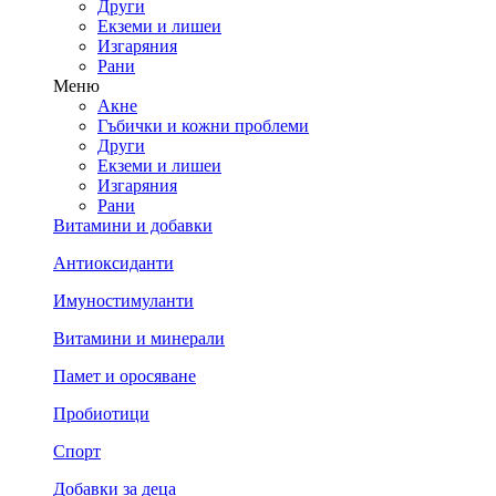
Други
Екземи и лишеи
Изгаряния
Рани
Меню
Акне
Гъбички и кожни проблеми
Други
Екземи и лишеи
Изгаряния
Рани
Витамини и добавки
Антиоксиданти
Имуностимуланти
Витамини и минерали
Памет и оросяване
Пробиотици
Спорт
Добавки за деца