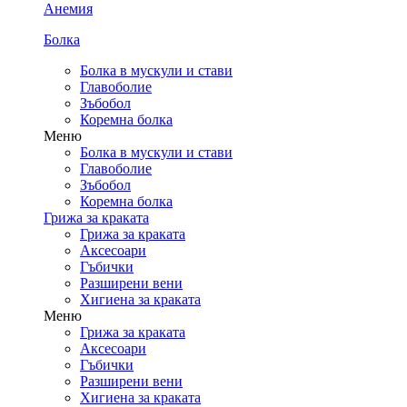
Анемия
Болка
Болка в мускули и стави
Главоболие
Зъбобол
Коремна болка
Меню
Болка в мускули и стави
Главоболие
Зъбобол
Коремна болка
Грижа за краката
Грижа за краката
Аксесоари
Гъбички
Разширени вени
Хигиена за краката
Меню
Грижа за краката
Аксесоари
Гъбички
Разширени вени
Хигиена за краката