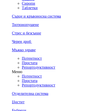
Сиропи
Таблетки
Сърце и кръвоносна система
Тютюнопушене
Стрес и безсъние
Черен дроб
Мъжко здраве
Потентност
Простата
Репортодуктивност
Меню
Потентност
Простата
Репортодуктивност
Отделителна система
Цистит
Бъбреци