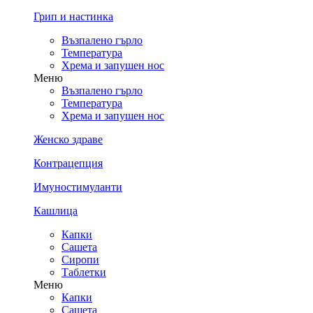
Грип и настинка
Възпалено гърло
Температура
Хрема и запушен нос
Меню
Възпалено гърло
Температура
Хрема и запушен нос
Женско здраве
Контрацепция
Имуностимуланти
Кашлица
Капки
Сашета
Сиропи
Таблетки
Меню
Капки
Сашета