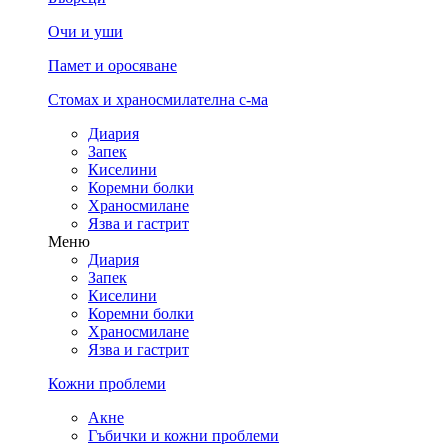
Очи и уши
Памет и оросяване
Стомах и храносмилателна с-ма
Диария
Запек
Киселини
Коремни болки
Храносмилане
Язва и гастрит
Меню
Диария
Запек
Киселини
Коремни болки
Храносмилане
Язва и гастрит
Кожни проблеми
Акне
Гъбички и кожни проблеми