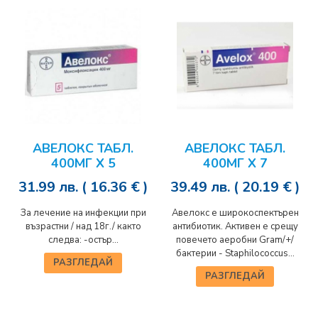
АВЕЛОКС ТАБЛ.
АВЕЛОКС ТАБЛ.
400МГ Х 5
400МГ Х 7
31.99
лв.
( 16.36 € )
39.49
лв.
( 20.19 € )
За лечение на инфекции при
Авелокс е широкоспектърен
възрастни / над 18г./ както
антибиотик. Активен е срещу
следва: -остър...
повечето аеробни Gram/+/
бактерии - Staphilococcus...
РАЗГЛЕДАЙ
РАЗГЛЕДАЙ