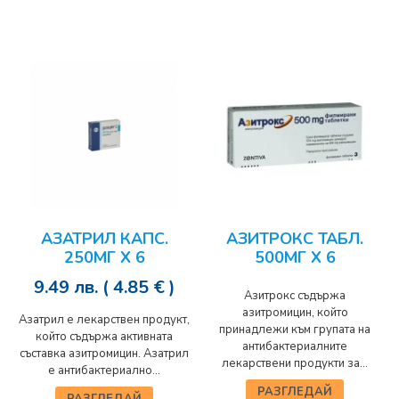
АЗАТРИЛ КАПС.
АЗИТРОКС ТАБЛ.
250МГ Х 6
500МГ Х 6
9.49
лв.
( 4.85 € )
Азитрокс съдържа
азитромицин, който
Азатрил е лекарствен продукт,
принадлежи към групата на
който съдържа активната
антибактериалните
съставка азитромицин. Азатрил
лекарствени продукти за...
е антибактериално...
РАЗГЛЕДАЙ