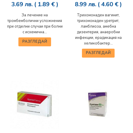
3.69
лв.
( 1.89 € )
8.99
лв.
( 4.60 € )
За лечение на
Трихомонаден вагинит,
тромбемболични усложнения
трихомонаден уретрит,
при отделни случаи при болни
ламблиоза, амебна
с исхемична...
дизентерия, анаеробни
инфекции, ерадикация на
РАЗГЛЕДАЙ
хеликобактер...
РАЗГЛЕДАЙ