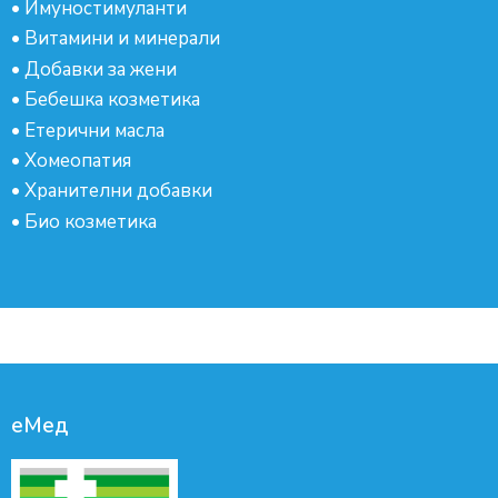
•
Имуностимуланти
•
Витамини и минерали
•
Добавки за жени
•
Бебешка козметика
•
Етерични масла
•
Хомеопатия
•
Хранителни добавки
•
Био козметика
еМед