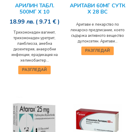
АРИЛИН ТАБЛ.
АРИТАВИ 60МГ СУТК
500МГ Х 10
Х 28 ВС
18.99
лв.
( 9.71 € )
Аритави е лекарство по
лекарско предписание, което
Трихомонаден вагинит,
съдържа активното вещество
трихомонаден уретрит,
дулоксетин. Аритави...
ламблиоза, амебна
дизентерия, анаеробни
РАЗГЛЕДАЙ
инфекции, ерадикация на
хеликобактер...
РАЗГЛЕДАЙ