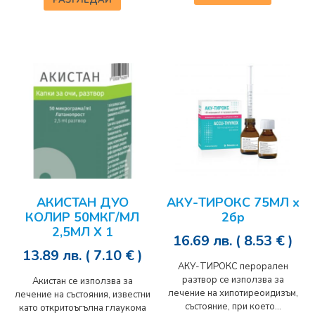
РАЗГЛЕДАЙ
АКИСТАН ДУО
АКУ-ТИРОКС 75МЛ x
КОЛИР 50МКГ/МЛ
2бр
2,5МЛ Х 1
16.69
лв.
( 8.53 € )
13.89
лв.
( 7.10 € )
АКУ-ТИРОКС перорален
разтвор се използва за
Акистан се използва за
лечение на хипотиреоидизъм,
лечение на състояния, известни
състояние, при което...
като откритоъгълна глаукома