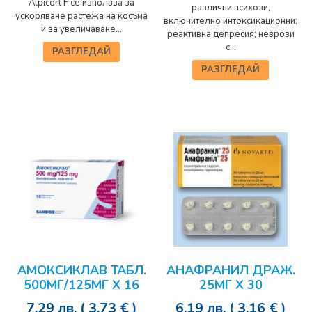
Alpicort F се използва за
различни психози,
ускоряване растежа на косъма
включително интоксикационни;
и за увеличаване...
реактивна депресия; неврози
с...
РАЗГЛЕДАЙ
РАЗГЛЕДАЙ
АМОКСИКЛАВ ТАБЛ.
АНАФРАНИЛ ДРАЖ.
500МГ/125МГ Х 16
25МГ Х 30
7.29
лв.
( 3.73 € )
6.19
лв.
( 3.16 € )