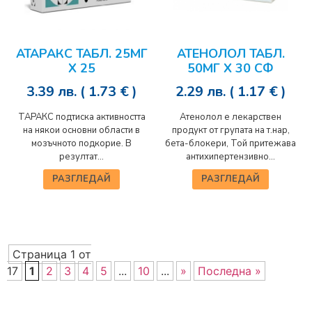
АТАРАКС ТАБЛ. 25МГ
АТЕНОЛОЛ ТАБЛ.
Х 25
50МГ Х 30 СФ
3.39
лв.
( 1.73 € )
2.29
лв.
( 1.17 € )
ТАРАКС подтиска активността
Атенолол е лекарствен
на някои основни области в
продукт от групата на т.нар,
мозъчното подкорие. В
бета-блокери, Той притежава
резултат...
антихипертензивно...
РАЗГЛЕДАЙ
РАЗГЛЕДАЙ
Страница 1 от
17
1
2
3
4
5
...
10
...
»
Последна »