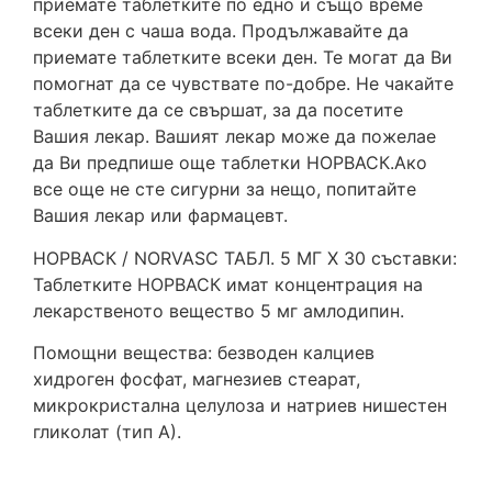
приемате таблетките по едно и също време
всеки ден с чаша вода. Продължавайте да
приемате таблетките всеки ден. Те могат да Ви
помогнат да се чувствате по-добре. Не чакайте
таблетките да се свършат, за да посетите
Вашия лекар. Вашият лекар може да пожелае
да Ви предпише още таблетки НОРВАСК.Ако
все още не сте сигурни за нещо, попитайте
Вашия лекар или фармацевт.
НОРВАСК / NORVASС ТАБЛ. 5 МГ Х 30 съставки:
Таблетките НОРВАСК имат концентрация на
лекарственото вещество 5 мг амлодипин.
Помощни вещества: безводен калциев
хидроген фосфат, магнезиев стеарат,
микрокристална целулоза и натриев нишестен
гликолат (тип А).