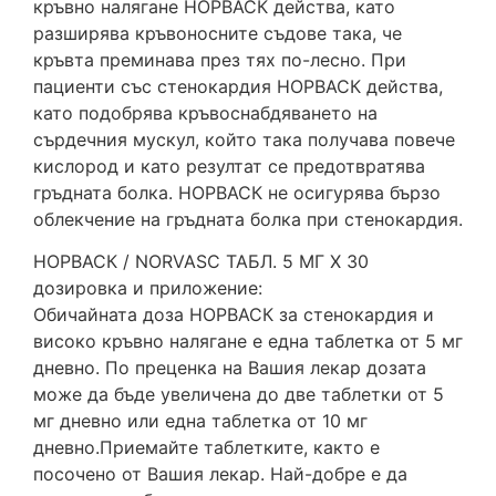
кръвно налягане НОРВАСК действа, като
разширява кръвоносните съдове така, че
кръвта преминава през тях по-лесно. При
пациенти със стенокардия НОРВАСК действа,
като подобрява кръвоснабдяването на
сърдечния мускул, който така получава повече
кислород и като резултат се предотвратява
гръдната болка. НОРВАСК не осигурява бързо
облекчение на гръдната болка при стенокардия.
НОРВАСК / NORVASС ТАБЛ. 5 МГ Х 30
дозировка и приложение:
Обичайната доза НОРВАСК за стенокардия и
високо кръвно налягане е една таблетка от 5 мг
дневно. По преценка на Вашия лекар дозата
може да бъде увеличена до две таблетки от 5
мг дневно или една таблетка от 10 мг
дневно.Приемайте таблетките, както е
посочено от Вашия лекар. Най-добре е да