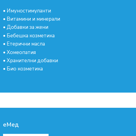
•
Имуностимуланти
•
Витамини и минерали
•
Добавки за жени
•
Бебешка козметика
•
Етерични масла
•
Хомеопатия
•
Хранителни добавки
•
Био козметика
еМед