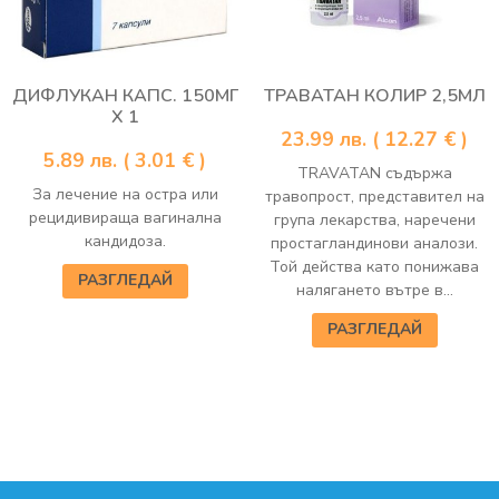
ДИФЛУКАН КАПС. 150МГ
ТРАВАТАН КОЛИР 2,5МЛ
Х 1
23.99
лв.
( 12.27 € )
5.89
лв.
( 3.01 € )
TRAVATAN съдържа
За лечение на остра или
травопрост, представител на
рецидивираща вагинална
група лекарства, наречени
кандидоза.
простагландинови аналози.
Той действа като понижава
РАЗГЛЕДАЙ
налягането вътре в...
РАЗГЛЕДАЙ