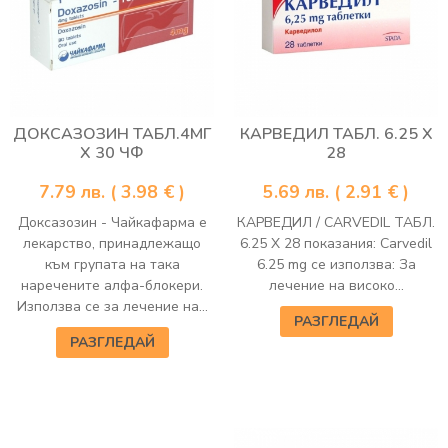
ДОКСАЗОЗИН ТАБЛ.4МГ
КАРВЕДИЛ ТАБЛ. 6.25 Х
Х 30 ЧФ
28
7.79
лв.
( 3.98 € )
5.69
лв.
( 2.91 € )
Доксазозин - Чайкафарма е
КАРВЕДИЛ / CARVEDIL ТАБЛ.
лекарство, принадлежащо
6.25 Х 28 показания: Carvedil
към групата на така
6.25 mg се използва: За
наречените алфа-блокери.
лечение на високо...
Използва се за лечение на...
РАЗГЛЕДАЙ
РАЗГЛЕДАЙ