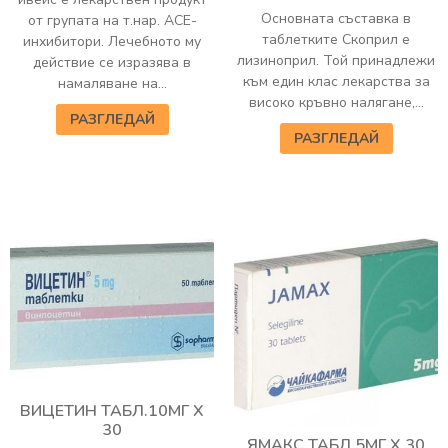
Основната съставка в
от групата на т.нар. АСЕ-
таблетките Скоприл е
инхибитори. Лечебното му
лизиноприл. Той принадлежи
действие се изразява в
към един клас лекарства за
намаляване на...
високо кръвно налягане,...
РАЗГЛЕДАЙ
РАЗГЛЕДАЙ
ВИЦЕТИН ТАБЛ.10МГ Х
30
ЯМАКС ТАБЛ.5МГ Х 30