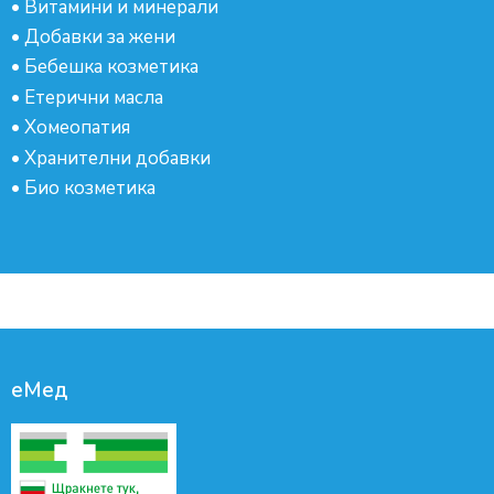
•
Витамини и минерали
•
Добавки за жени
•
Бебешка козметика
•
Етерични масла
•
Хомеопатия
•
Хранителни добавки
•
Био козметика
еМед