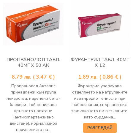
ПРОПРАНОЛОЛ ТАБЛ.
ФУРАНТРИЛ ТАБЛ. 40МГ
40МГ Х 50 АК
Х 12
6.79
лв.
( 3.47 € )
1.69
лв.
( 0.86 € )
Пропранолол Актавис
Фурантрил увеличава
принадлежи към група
отделянето на натрупаните
лекарства, наречени бета-
извънредно течности при
блокери. Той понижава
заболявания, свързани със
кръвното налягане
задържането им в тъканите,
(антихипертензивно
като сърдечна...
действие), нормализира
РАЗГЛЕДАЙ
нарушенията на...