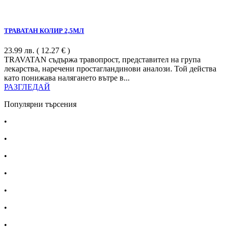
ТРАВАТАН КОЛИР 2,5МЛ
23.99
лв.
( 12.27 € )
TRAVATAN съдържа травопрост, представител на група
лекарства, наречени простагландинови аналози. Той действа
като понижава налягането вътре в...
РАЗГЛЕДАЙ
Популярни търсения
•
Лекарства за алергия
•
Лекарство за главоболие
•
Лекарство за зъбобол
•
Лекарства за грип
•
Лекарства за възпалено гърло
•
Лекарства за температура
•
Лечение на хрема