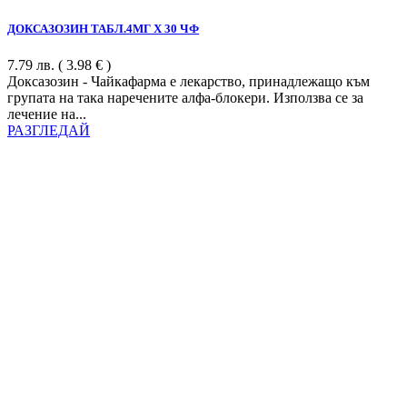
ДОКСАЗОЗИН ТАБЛ.4МГ Х 30 ЧФ
7.79
лв.
( 3.98 € )
Доксазозин - Чайкафарма е лекарство, принадлежащо към
групата на така наречените алфа-блокери. Използва се за
лечение на...
РАЗГЛЕДАЙ