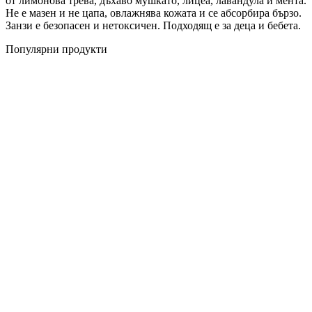
от лимонова трева, дъхаво мушкато, лицеа, лавандула и мента.
Не е мазен и не цапа, овлажнява кожата и се абсорбира бързо.
Занзи е безопасен и нетоксичен. Подходящ е за деца и бебета.
Популярни продукти