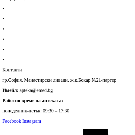
•
Доставка
•
Екип
•
За нас
•
Общи условия
•
Политика за поверителност
•
Блог
Контакти
гр.София, Манастирски ливади, ж.к.Бокар №21-партер
Имейл:
apteka@emed.bg
Работно време на аптеката:
понеделник-петък: 09:30 – 17:30
Facebook
Instagram