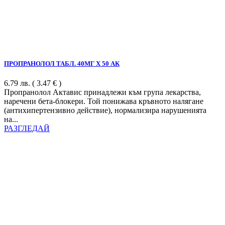
ПРОПРАНОЛОЛ ТАБЛ. 40МГ Х 50 АК
6.79
лв.
( 3.47 € )
Пропранолол Актавис принадлежи към група лекарства,
наречени бета-блокери. Той понижава кръвното налягане
(антихипертензивно действие), нормализира нарушенията
на...
РАЗГЛЕДАЙ