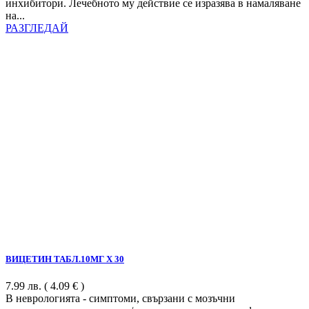
инхибитори. Лечебното му действие се изразява в намаляване
на...
РАЗГЛЕДАЙ
ВИЦЕТИН ТАБЛ.10МГ Х 30
7.99
лв.
( 4.09 € )
В неврологията - симптоми, свързани с мозъчни