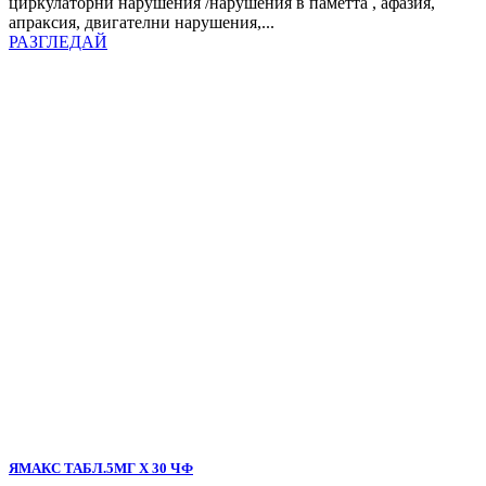
циркулаторни нарушения /нарушения в паметта , афазия,
апраксия, двигателни нарушения,...
РАЗГЛЕДАЙ
ЯМАКС ТАБЛ.5МГ Х 30 ЧФ