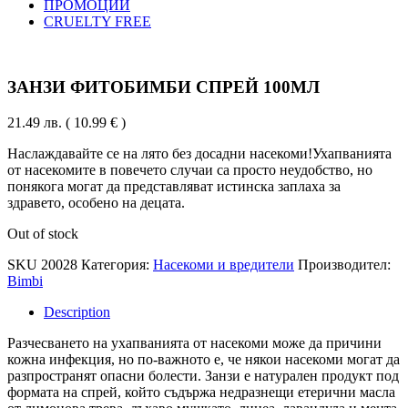
ПРОМОЦИИ
CRUELTY FREE
ЗАНЗИ ФИТОБИМБИ СПРЕЙ 100МЛ
21.49
лв.
( 10.99 € )
Наслаждавайте се на лято без досадни насекоми!Ухапванията
от насекомите в повечето случаи са просто неудобство, но
понякога могат да представляват истинска заплаха за
здравето, особено на децата.
Out of stock
SKU
20028
Категория:
Насекоми и вредители
Производител:
Bimbi
Description
Разчесването на ухапванията от насекоми може да причини
кожна инфекция, но по-важното е, че някои насекоми могат да
разпространят опасни болести. Занзи е натурален продукт под
формата на спрей, който съдържа недразнещи етерични масла