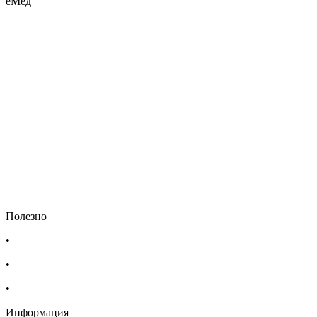
еМед
Полезно
•
Изпълнителна агенция по лекарствата
•
Български фармацевтичен съюз
•
Българска асоциация на помощник-фармацевтите
Информация