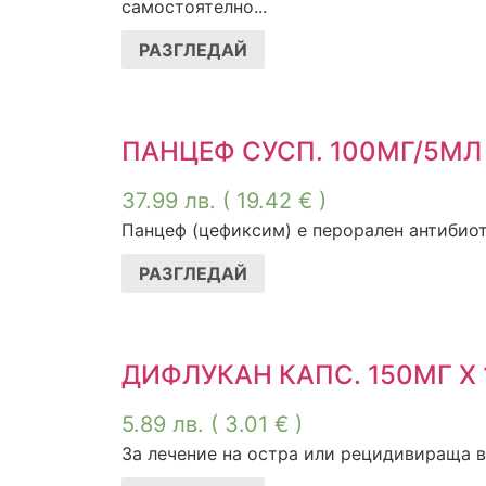
самостоятелно...
РАЗГЛЕДАЙ
ПАНЦЕФ СУСП. 100МГ/5МЛ
37.99
лв.
( 19.42 € )
Панцеф (цефиксим) е перорален антибиоти
РАЗГЛЕДАЙ
ДИФЛУКАН КАПС. 150МГ Х 
5.89
лв.
( 3.01 € )
За лечение на остра или рецидивираща в