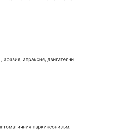
, афазия, апраксия, двигателни
имптоматичния паркинсонизъм,