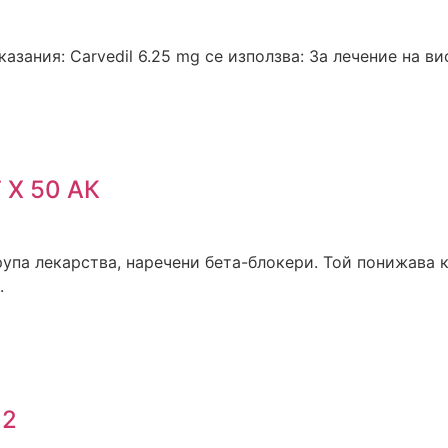
зания: Carvedil 6.25 mg се използва: За лечение на вис
Х 50 АК
па лекарства, наречени бета-блокери. Той понижава к
.
12