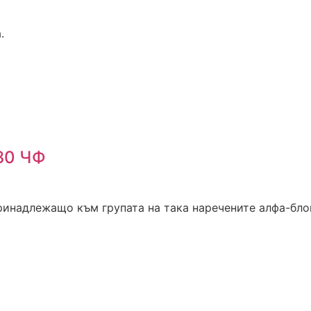
.
30 ЧФ
инадлежащо към групата на така наречените алфа-блоке