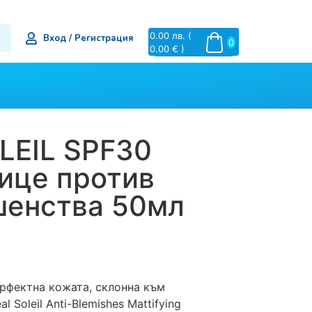
0.00
лв.
(
Вход / Регистрация
0
0.00 € )
EIL SPF30
лице против
енства 50мл
рфектна кожата, склонна към
l Soleil Anti-Blemishes Mattifying