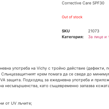
Corrective Care SPF30
Out of stock
SKU
21073
Категория:
За лице и 
евна употреба на Vichy с тройно действие (дефекти, п
 Слънцезащитният крем помага да се сведе до минимум
VA защита. Подходящ за ежедневна употреба и прилож
на несъвършенства, като същевременно запазва кожата
ни от UV лъчите;