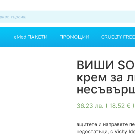
eMed ПАКЕТИ
ПРОМОЦИИ
CRUELTY FREE
ВИШИ SOL
крем за 
несъвърш
36.23
лв.
( 18.52 € )
ащитете и направете пе
недостатъци, с Vichy Idea