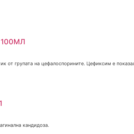
 100МЛ
к от групата на цефалоспорините. Цефиксим е показал а
1
агинална кандидоза.