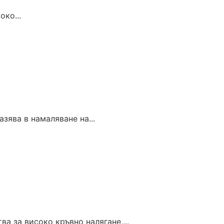
око...
зява в намаляване на...
а за високо кръвно налягане,...