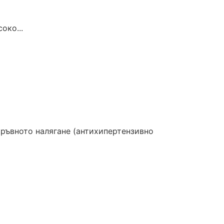
око...
ръвното налягане (антихипертензивно