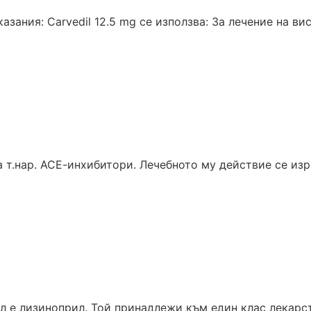
зания: Carvedil 12.5 mg се използва: За лечение на вис
 т.нар. АСЕ-инхибитори. Лечебното му действие се изра
 е лизиноприл. Той принадлежи към един клас лекарств