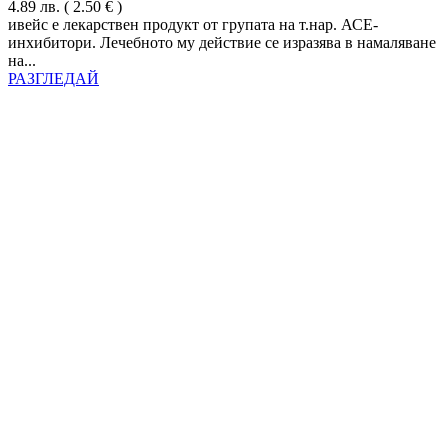
4.89
лв.
( 2.50 € )
ивейс е лекарствен продукт от групата на т.нар. АСЕ-
инхибитори. Лечебното му действие се изразява в намаляване
на...
РАЗГЛЕДАЙ