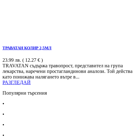
ТРАВАТАН КОЛИР 2,5МЛ
23.99
лв.
( 12.27 € )
TRAVATAN съдържа травопрост, представител на група
лекарства, наречени простагландинови аналози. Той действа
като понижава налягането вътре в...
РАЗГЛЕДАЙ
Популярни търсения
•
Лекарства за алергия
•
Лекарство за главоболие
•
Лекарство за зъбобол
•
Лекарства за грип