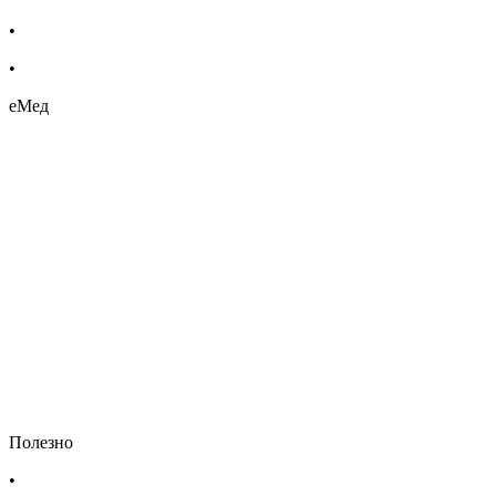
•
Хранителни добавки
•
Био козметика
еМед
Полезно
•
Изпълнителна агенция по лекарствата