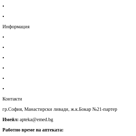
•
Български фармацевтичен съюз
•
Българска асоциация на помощник-фармацевтите
Информация
•
Доставка
•
Екип
•
За нас
•
Общи условия
•
Политика за поверителност
•
Блог
Контакти
гр.София, Манастирски ливади, ж.к.Бокар №21-партер
Имейл:
apteka@emed.bg
Работно време на аптеката: