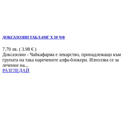
ДОКСАЗОЗИН ТАБЛ.4МГ Х 30 ЧФ
7.79
лв.
( 3.98 € )
Доксазозин - Чайкафарма е лекарство, принадлежащо към
групата на така наречените алфа-блокери. Използва се за
лечение на...
РАЗГЛЕДАЙ