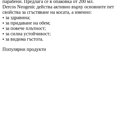
парабени. Предлага се в опаковка от 200 мл.
Dercos Neogenic действа активно върху основните пет
свойства за сгъстяване на косата, а именно:
• за здравина;
• за придаване на обем;
• за повече плътност;
• за силна устойчивост;
• за видима гъстота.
Популярни продукти