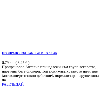
ПРОПРАНОЛОЛ ТАБЛ. 40МГ Х 50 АК
6.79
лв.
( 3.47 € )
Пропранолол Актавис принадлежи към група лекарства,
наречени бета-блокери. Той понижава кръвното налягане
(антихипертензивно действие), нормализира нарушенията
на...
РАЗГЛЕДАЙ