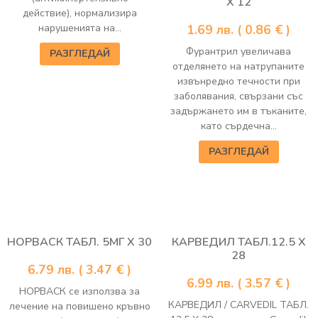
Х 12
действие), нормализира
нарушенията на...
1.69
лв.
( 0.86 € )
Фурантрил увеличава
РАЗГЛЕДАЙ
отделянето на натрупаните
извънредно течности при
заболявания, свързани със
задържането им в тъканите,
като сърдечна...
РАЗГЛЕДАЙ
НОРВАСК ТАБЛ. 5МГ Х 30
КАРВЕДИЛ ТАБЛ.12.5 Х
28
6.79
лв.
( 3.47 € )
6.99
лв.
( 3.57 € )
НОРВАСК се използва за
КАРВЕДИЛ / CARVEDIL ТАБЛ.
лечение на повишено кръвно