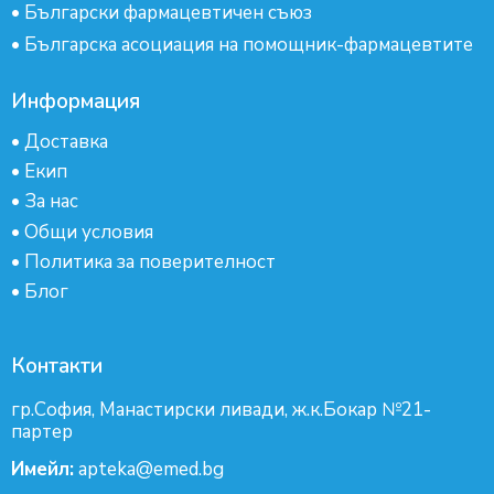
•
Български фармацевтичен съюз
•
Българска асоциация на помощник-фармацевтите
Информация
•
Доставка
•
Екип
•
За нас
•
Общи условия
•
Политика за поверителност
•
Блог
Контакти
гр.София, Манастирски ливади, ж.к.Бокар №21-
партер
Имейл:
apteka@emed.bg