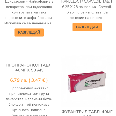
Доксазозин - Чайкафарма е
КАРВЕДИЛ / CARVEDIL ТАБЛ.
лекарство, принадлежащо
6.25 Х 28 показания: Carvedil
към групата на така
6.25 mg се използва: За
наречените алфа-блокери.
лечение на високо...
Използва се за лечение на...
РАЗГЛЕДАЙ
РАЗГЛЕДАЙ
ПРОПРАНОЛОЛ ТАБЛ.
40МГ Х 50 АК
6.79
лв.
( 3.47 € )
Пропранолол Актавис
принадлежи към група
лекарства, наречени бета-
блокери. Той понижава
кръвното налягане
ФУРАНТРИЛ ТАБЛ. 40МГ
(антихипертензивно