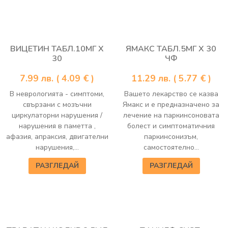
ВИЦЕТИН ТАБЛ.10МГ Х
ЯМАКС ТАБЛ.5МГ Х 30
30
ЧФ
7.99
лв.
( 4.09 € )
11.29
лв.
( 5.77 € )
В неврологията - симптоми,
Вашето лекарство се казва
свързани с мозъчни
Ямакс и е предназначено за
циркулаторни нарушения /
лечение на паркинсоновата
нарушения в паметта ,
болест и симптоматичния
афазия, апраксия, двигателни
паркинсонизъм,
нарушения,...
самостоятелно...
РАЗГЛЕДАЙ
РАЗГЛЕДАЙ