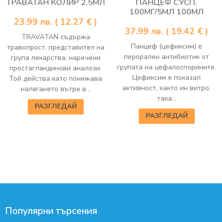
ТРАВАТАН КОЛИР 2,5МЛ
ПАНЦЕФ СУСП.
100МГ/5МЛ 100МЛ
23.99
лв.
( 12.27 € )
37.99
лв.
( 19.42 € )
TRAVATAN съдържа
Панцеф (цефиксим) е
травопрост, представител на
перорален антибиотик от
група лекарства, наречени
групата на цефалоспорините.
простагландинови аналози.
Цефиксим е показал
Той действа като понижава
активност, както ин витро,
налягането вътре в...
така...
РАЗГЛЕДАЙ
РАЗГЛЕДАЙ
Популярни търсения