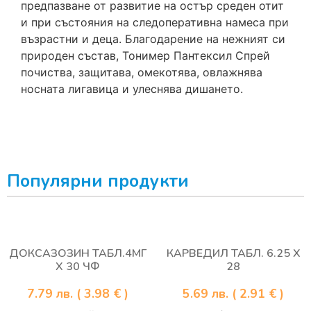
предпазване от развитие на остър среден отит
и при състояния на следоперативна намеса при
възрастни и деца. Благодарение на нежният си
природен състав, Тонимер Пантексил Спрей
почиства, защитава, омекотява, овлажнява
носната лигавица и улеснява дишането.
Популярни продукти
ДОКСАЗОЗИН ТАБЛ.4МГ
КАРВЕДИЛ ТАБЛ. 6.25 Х
Х 30 ЧФ
28
7.79
лв.
( 3.98 € )
5.69
лв.
( 2.91 € )