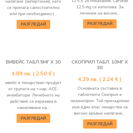
12.5 Х 28 показания: Carvedil
налягане (хипертония), като
12.5 mg се използва: За
се прилага самостоятелно
лечение на високо...
или при необходимост...
РАЗГЛЕДАЙ
РАЗГЛЕДАЙ
ВИВЕЙС ТАБЛ.5МГ Х 30
СКОПРИЛ ТАБЛ. 10МГ Х
30
4.89
лв.
( 2.50 € )
4.39
лв.
( 2.24 € )
ивейс е лекарствен продукт
Основната съставка в
от групата на т.нар. АСЕ-
таблетките Скоприл е
инхибитори. Лечебното му
лизиноприл. Той принадлежи
действие се изразява в
към един клас лекарства за
намаляване на...
високо кръвно налягане,...
РАЗГЛЕДАЙ
РАЗГЛЕДАЙ