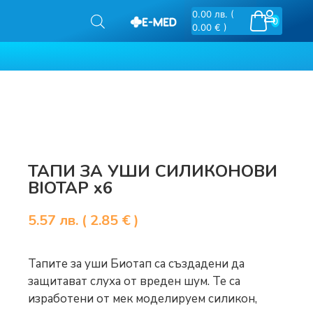
0.00
лв.
(
0
0.00 € )
ТАПИ ЗА УШИ СИЛИКОНОВИ
BIOTAP х6
5.57
лв.
( 2.85 € )
Тапите за уши Биотап са създадени да
защитават слуха от вреден шум. Те са
изработени от мек моделируем силикон,