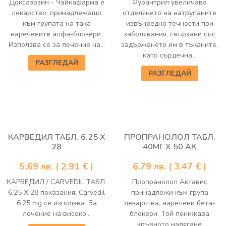
Доксазозин - Чайкафарма е
Фурантрил увеличава
лекарство, принадлежащо
отделянето на натрупаните
към групата на така
извънредно течности при
наречените алфа-блокери.
заболявания, свързани със
Използва се за лечение на...
задържането им в тъканите,
като сърдечна...
РАЗГЛЕДАЙ
РАЗГЛЕДАЙ
КАРВЕДИЛ ТАБЛ. 6.25 Х
ПРОПРАНОЛОЛ ТАБЛ.
28
40МГ Х 50 АК
5.69
лв.
( 2.91 € )
6.79
лв.
( 3.47 € )
КАРВЕДИЛ / CARVEDIL ТАБЛ.
Пропранолол Актавис
6.25 Х 28 показания: Carvedil
принадлежи към група
6.25 mg се използва: За
лекарства, наречени бета-
лечение на високо...
блокери. Той понижава
кръвното налягане