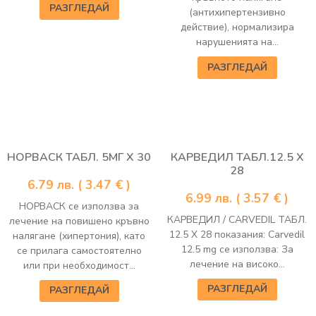
РАЗГЛЕДАЙ
(антихипертензивно
действие), нормализира
нарушенията на...
РАЗГЛЕДАЙ
НОРВАСК ТАБЛ. 5МГ Х 30
КАРВЕДИЛ ТАБЛ.12.5 Х
28
6.79
лв.
( 3.47 € )
6.99
лв.
( 3.57 € )
НОРВАСК се използва за
КАРВЕДИЛ / CARVEDIL ТАБЛ.
лечение на повишено кръвно
12.5 Х 28 показания: Carvedil
налягане (хипертония), като
12.5 mg се използва: За
се прилага самостоятелно
лечение на високо...
или при необходимост...
РАЗГЛЕДАЙ
РАЗГЛЕДАЙ