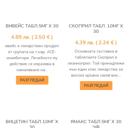
ВИВЕЙС ТАБЛ.5МГ Х 30
СКОПРИЛ ТАБЛ. 10МГ Х
30
4.89
лв.
( 2.50 € )
4.39
лв.
( 2.24 € )
ивейс е лекарствен продукт
Основната съставка в
от групата на т.нар. АСЕ-
таблетките Скоприл е
инхибитори. Лечебното му
лизиноприл. Той принадлежи
действие се изразява в
към един клас лекарства за
намаляване на...
високо кръвно налягане,...
РАЗГЛЕДАЙ
РАЗГЛЕДАЙ
ВИЦЕТИН ТАБЛ.10МГ Х
ЯМАКС ТАБЛ.5МГ Х 30
30
ЧФ