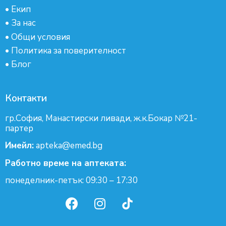
•
Екип
•
За нас
•
Общи условия
•
Политика за поверителност
•
Блог
Контакти
гр.София, Манастирски ливади, ж.к.Бокар №21-
партер
Имейл:
apteka@emed.bg
Работно време на аптеката:
понеделник-петък: 09:30 – 17:30