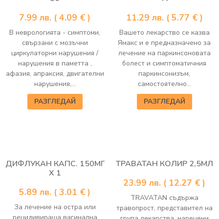
7.99
лв.
( 4.09 € )
11.29
лв.
( 5.77 € )
В неврологията - симптоми,
Вашето лекарство се казва
свързани с мозъчни
Ямакс и е предназначено за
циркулаторни нарушения /
лечение на паркинсоновата
нарушения в паметта ,
болест и симптоматичния
афазия, апраксия, двигателни
паркинсонизъм,
нарушения,...
самостоятелно...
РАЗГЛЕДАЙ
РАЗГЛЕДАЙ
ДИФЛУКАН КАПС. 150МГ
ТРАВАТАН КОЛИР 2,5МЛ
Х 1
23.99
лв.
( 12.27 € )
5.89
лв.
( 3.01 € )
TRAVATAN съдържа
За лечение на остра или
травопрост, представител на
рецидивираща вагинална
група лекарства, наречени