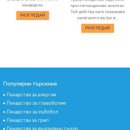
кандидоза.
простагландинови аналози.
Той действа като понижава
РАЗГЛЕДАЙ
налягането вътре в...
РАЗГЛЕДАЙ
Популярни търсения
•
Лекарства за алергия
•
Лекарство за главоболие
•
Лекарство за зъбобол
•
Лекарства за грип
•
Лекарства за възпалено гърло