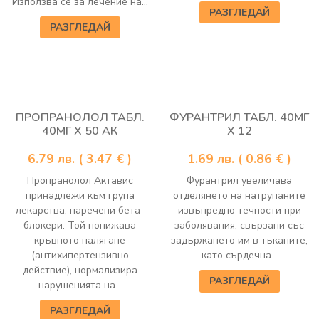
Използва се за лечение на...
РАЗГЛЕДАЙ
РАЗГЛЕДАЙ
ПРОПРАНОЛОЛ ТАБЛ.
ФУРАНТРИЛ ТАБЛ. 40МГ
40МГ Х 50 АК
Х 12
6.79
лв.
( 3.47 € )
1.69
лв.
( 0.86 € )
Пропранолол Актавис
Фурантрил увеличава
принадлежи към група
отделянето на натрупаните
лекарства, наречени бета-
извънредно течности при
блокери. Той понижава
заболявания, свързани със
кръвното налягане
задържането им в тъканите,
(антихипертензивно
като сърдечна...
действие), нормализира
РАЗГЛЕДАЙ
нарушенията на...
РАЗГЛЕДАЙ