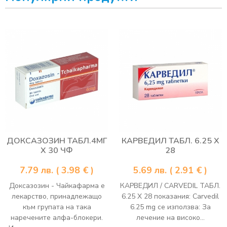
ДОКСАЗОЗИН ТАБЛ.4МГ
КАРВЕДИЛ ТАБЛ. 6.25 Х
Х 30 ЧФ
28
7.79
лв.
( 3.98 € )
5.69
лв.
( 2.91 € )
Доксазозин - Чайкафарма е
КАРВЕДИЛ / CARVEDIL ТАБЛ.
лекарство, принадлежащо
6.25 Х 28 показания: Carvedil
към групата на така
6.25 mg се използва: За
наречените алфа-блокери.
лечение на високо...