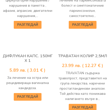
циркулаторни нарушения /
лечение на паркинсоновата
нарушения в паметта ,
болест и симптоматичния
афазия, апраксия, двигателни
паркинсонизъм,
нарушения,...
самостоятелно...
РАЗГЛЕДАЙ
РАЗГЛЕДАЙ
ДИФЛУКАН КАПС. 150МГ
ТРАВАТАН КОЛИР 2,5МЛ
Х 1
23.99
лв.
( 12.27 € )
5.89
лв.
( 3.01 € )
TRAVATAN съдържа
За лечение на остра или
травопрост, представител на
рецидивираща вагинална
група лекарства, наречени
кандидоза.
простагландинови аналози.
Той действа като понижава
РАЗГЛЕДАЙ
налягането вътре в...
РАЗГЛЕДАЙ