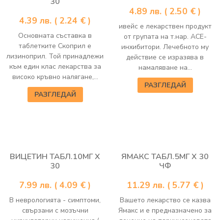
30
4.89
лв.
( 2.50 € )
4.39
лв.
( 2.24 € )
ивейс е лекарствен продукт
Основната съставка в
от групата на т.нар. АСЕ-
таблетките Скоприл е
инхибитори. Лечебното му
лизиноприл. Той принадлежи
действие се изразява в
към един клас лекарства за
намаляване на...
високо кръвно налягане,...
РАЗГЛЕДАЙ
РАЗГЛЕДАЙ
ВИЦЕТИН ТАБЛ.10МГ Х
ЯМАКС ТАБЛ.5МГ Х 30
30
ЧФ
7.99
лв.
( 4.09 € )
11.29
лв.
( 5.77 € )
В неврологията - симптоми,
Вашето лекарство се казва
свързани с мозъчни
Ямакс и е предназначено за