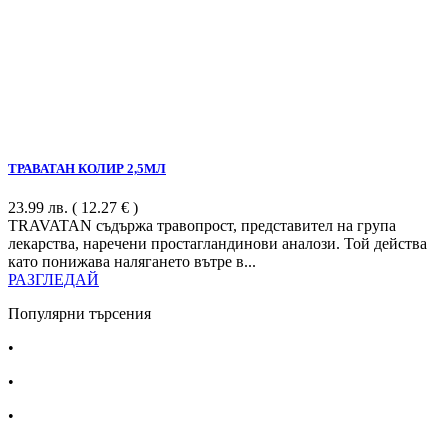
ТРАВАТАН КОЛИР 2,5МЛ
23.99
лв.
( 12.27 € )
TRAVATAN съдържа травопрост, представител на група
лекарства, наречени простагландинови аналози. Той действа
като понижава налягането вътре в...
РАЗГЛЕДАЙ
Популярни търсения
•
Лекарства за алергия
•
Лекарство за главоболие
•
Лекарство за зъбобол