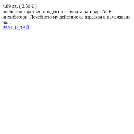
4.89
лв.
( 2.50 € )
ивейс е лекарствен продукт от групата на т.нар. АСЕ-
инхибитори. Лечебното му действие се изразява в намаляване
на...
РАЗГЛЕДАЙ