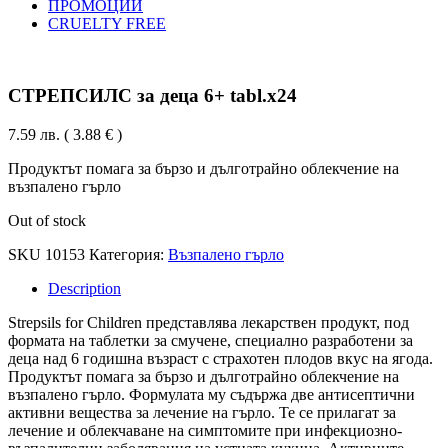
ПРОМОЦИИ
CRUELTY FREE
СТРЕПСИЛС за деца 6+ tabl.x24
7.59
лв.
( 3.88 € )
Продуктът помага за бързо и дълготрайно облекчение на
възпалено гърло
Out of stock
SKU
10153
Категория:
Възпалено гърло
Description
Strepsils for Children представлява лекарствен продукт, под
формата на таблетки за смучене, специално разработени за
деца над 6 годишна възраст с страхотен плодов вкус на ягода.
Продуктът помага за бързо и дълготрайно облекчение на
възпалено гърло. Формулата му съдържа две антисептични
активни вещества за лечение на гърло. Те се прилагат за
лечение и облекчаване на симптомите при инфекциозно-