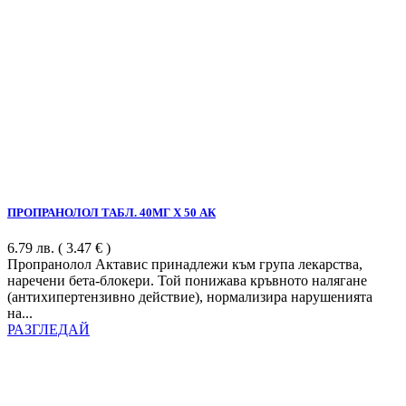
ПРОПРАНОЛОЛ ТАБЛ. 40МГ Х 50 АК
6.79
лв.
( 3.47 € )
Пропранолол Актавис принадлежи към група лекарства,
наречени бета-блокери. Той понижава кръвното налягане
(антихипертензивно действие), нормализира нарушенията
на...
РАЗГЛЕДАЙ