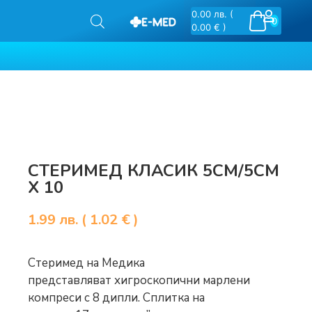
0.00
лв.
(
0
0.00 € )
СТЕРИМЕД КЛАСИК 5СМ/5СМ
Х 10
1.99
лв.
( 1.02 € )
Стеримед на Медика
представляват хигроскопични марлени
компреси с 8 дипли. Сплитка на