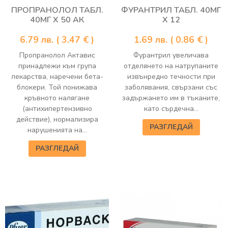
ПРОПРАНОЛОЛ ТАБЛ.
ФУРАНТРИЛ ТАБЛ. 40МГ
40МГ Х 50 АК
Х 12
6.79
лв.
( 3.47 € )
1.69
лв.
( 0.86 € )
Пропранолол Актавис
Фурантрил увеличава
принадлежи към група
отделянето на натрупаните
лекарства, наречени бета-
извънредно течности при
блокери. Той понижава
заболявания, свързани със
кръвното налягане
задържането им в тъканите,
(антихипертензивно
като сърдечна...
действие), нормализира
РАЗГЛЕДАЙ
нарушенията на...
РАЗГЛЕДАЙ