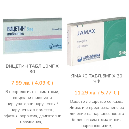
ВИЦЕТИН ТАБЛ.10МГ Х
30
ЯМАКС ТАБЛ.5МГ Х 30
ЧФ
7.99
лв.
( 4.09 € )
В неврологията - симптоми,
11.29
лв.
( 5.77 € )
свързани с мозъчни
Вашето лекарство се казва
циркулаторни нарушения /
Ямакс и е предназначено за
нарушения в паметта ,
лечение на паркинсоновата
афазия, апраксия, двигателни
болест и симптоматичния
нарушения,...
паркинсонизъм,