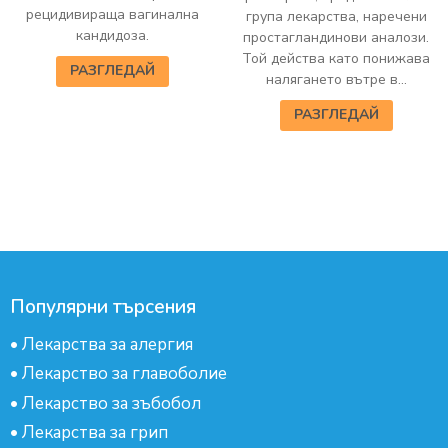
рецидивираща вагинална
група лекарства, наречени
кандидоза.
простагландинови аналози.
Той действа като понижава
РАЗГЛЕДАЙ
налягането вътре в...
РАЗГЛЕДАЙ
Популярни търсения
•
Лекарства за алергия
•
Лекарство за главоболие
•
Лекарство за зъбобол
•
Лекарства за грип