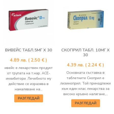
ВИВЕЙС ТАБЛ.5МГ Х 30
СКОПРИЛ ТАБЛ. 10МГ Х
30
4.89
лв.
( 2.50 € )
4.39
лв.
( 2.24 € )
ивейс е лекарствен продукт
Основната съставка в
от групата на т.нар. АСЕ-
таблетките Скоприл е
инхибитори. Лечебното му
лизиноприл. Той принадлежи
действие се изразява в
към един клас лекарства за
намаляване на...
високо кръвно налягане,...
РАЗГЛЕДАЙ
РАЗГЛЕДАЙ