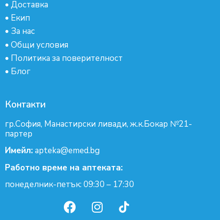
•
Доставка
•
Екип
•
За нас
•
Общи условия
•
Политика за поверителност
•
Блог
Контакти
гр.София, Манастирски ливади, ж.к.Бокар №21-
партер
Имейл:
apteka@emed.bg
Работно време на аптеката:
понеделник-петък: 09:30 – 17:30