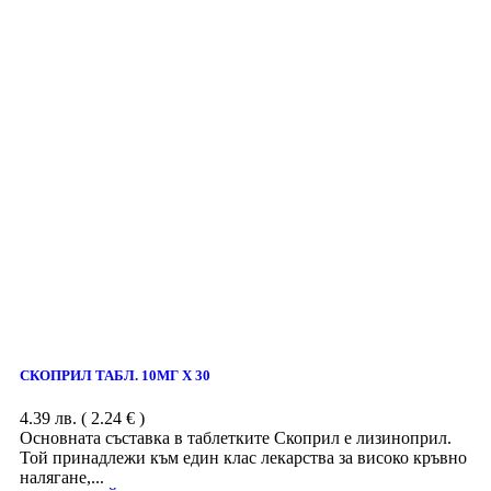
СКОПРИЛ ТАБЛ. 10МГ Х 30
4.39
лв.
( 2.24 € )
Основната съставка в таблетките Скоприл е лизиноприл.
Той принадлежи към един клас лекарства за високо кръвно
налягане,...