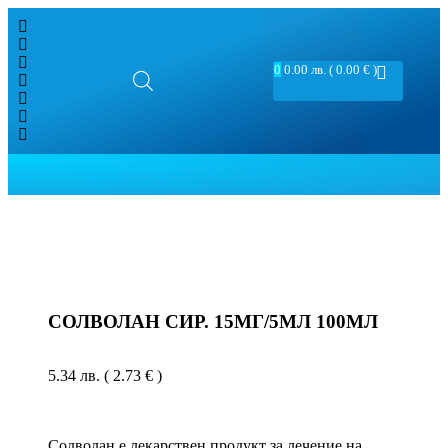
0
0.00
лв.
( 0.00 € )
СОЛВОЛАН СИР. 15МГ/5МЛ 100МЛ
5.34
лв.
( 2.73 € )
Солволан е лекарствен продукт за лечение на