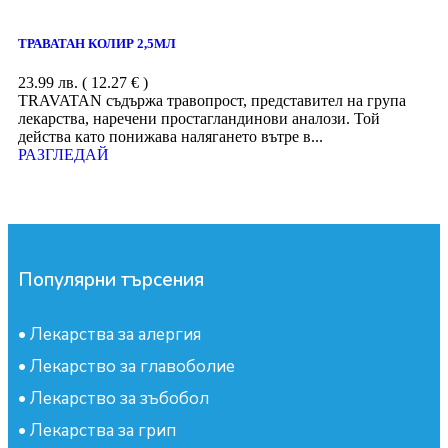
ТРАВАТАН КОЛИР 2,5МЛ
23.99
лв.
( 12.27 € )
TRAVATAN съдържа травопрост, представител на група
лекарства, наречени простагландинови аналози. Той
действа като понижава налягането вътре в...
РАЗГЛЕДАЙ
Популярни търсения
•
Лекарства за алергия
•
Лекарство за главоболие
•
Лекарство за зъбобол
•
Лекарства за грип