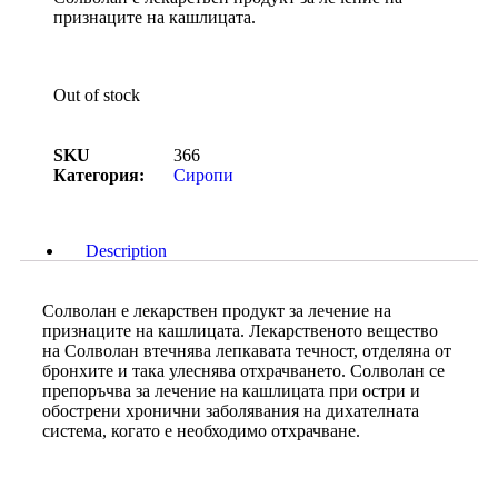
признаците на кашлицата.
Out of stock
SKU
366
Категория:
Сиропи
Description
Солволан е лекарствен продукт за лечение на
признаците на кашлицата. Лекарственото вещество
на Солволан втечнява лепкавата течност, отделяна от
бронхите и така улеснява отхрачването. Солволан се
препоръчва за лечение на кашлицата при остри и
обострени хронични заболявания на дихателната
система, когато е необходимо отхрачване.