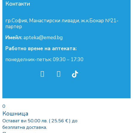
Контакти
гр.София, Манастирски ливади, ж.к.Бокар №21-
партер
Имейл:
apteka@emed.bg
Работно време на аптеката:
понеделник-петък: 09:30 – 17:30
0
Кошница
Остават ви
50.00
лв.
( 25.56 € )
до
безплатна доставка.