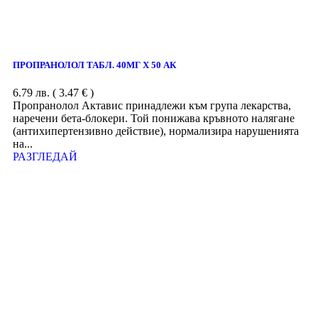
ПРОПРАНОЛОЛ ТАБЛ. 40МГ Х 50 АК
6.79
лв.
( 3.47 € )
Пропранолол Актавис принадлежи към група лекарства,
наречени бета-блокери. Той понижава кръвното налягане
(антихипертензивно действие), нормализира нарушенията
на...
РАЗГЛЕДАЙ