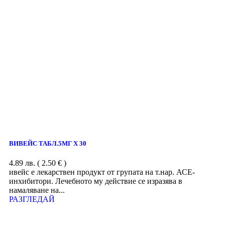
ВИВЕЙС ТАБЛ.5МГ Х 30
4.89
лв.
( 2.50 € )
ивейс е лекарствен продукт от групата на т.нар. АСЕ-
инхибитори. Лечебното му действие се изразява в
намаляване на...
РАЗГЛЕДАЙ