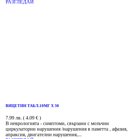
РАЗГЛЕДАЙ
ВИЦЕТИН ТАБЛ.10МГ Х 30
7.99
лв.
( 4.09 € )
В неврологията - симптоми, свързани с мозъчни
циркулаторни нарушения /нарушения в паметта , афазия,
апраксия, двигателни нарушения,...