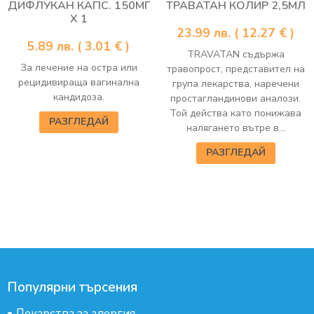
ДИФЛУКАН КАПС. 150МГ
ТРАВАТАН КОЛИР 2,5МЛ
Х 1
23.99
лв.
( 12.27 € )
5.89
лв.
( 3.01 € )
TRAVATAN съдържа
За лечение на остра или
травопрост, представител на
рецидивираща вагинална
група лекарства, наречени
кандидоза.
простагландинови аналози.
Той действа като понижава
РАЗГЛЕДАЙ
налягането вътре в...
РАЗГЛЕДАЙ
Популярни търсения
•
Лекарства за алергия