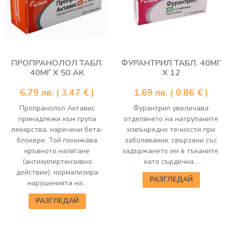
ПРОПРАНОЛОЛ ТАБЛ.
ФУРАНТРИЛ ТАБЛ. 40МГ
40МГ Х 50 АК
Х 12
6.79
лв.
( 3.47 € )
1.69
лв.
( 0.86 € )
Пропранолол Актавис
Фурантрил увеличава
принадлежи към група
отделянето на натрупаните
лекарства, наречени бета-
извънредно течности при
блокери. Той понижава
заболявания, свързани със
кръвното налягане
задържането им в тъканите,
(антихипертензивно
като сърдечна...
действие), нормализира
РАЗГЛЕДАЙ
нарушенията на...
РАЗГЛЕДАЙ