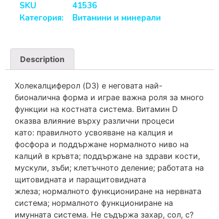
SKU
41536
Категория:
Витамини и минерали
Description
Холекалциферол (D3) е неговата най-
бионалична форма и играе важна роля за много
функции на костната система. Витамин D
оказва влияние върху различни процеси
като: правилното усвояване на калция и
фосфора и поддържане нормалното ниво на
калций в кръвта; поддържане на здрави кости,
мускули, зъби; клетъчното деление; работата на
щитовидната и паращитовидната
жлеза; нормалното функциониране на нервната
система; нормалното функциониране на
имунната система. Нe cъдъpжa зaxap, coл, c?