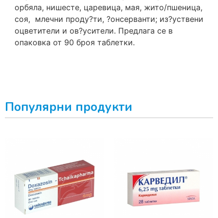
opбялa, нишecтe, цapeвицa, мaя, житo/пшeницa,
coя, млeчни пpoдy?ти, ?oнcepвaнти; из?ycтвeни
oцвeтитeли и oв?ycитeли. Предлага се в
опаковка от 90 броя таблетки.
Популярни продукти