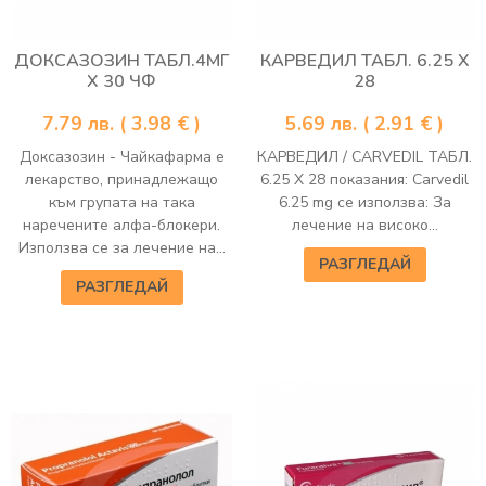
ДОКСАЗОЗИН ТАБЛ.4МГ
КАРВЕДИЛ ТАБЛ. 6.25 Х
Х 30 ЧФ
28
7.79
лв.
( 3.98 € )
5.69
лв.
( 2.91 € )
Доксазозин - Чайкафарма е
КАРВЕДИЛ / CARVEDIL ТАБЛ.
лекарство, принадлежащо
6.25 Х 28 показания: Carvedil
към групата на така
6.25 mg се използва: За
наречените алфа-блокери.
лечение на високо...
Използва се за лечение на...
РАЗГЛЕДАЙ
РАЗГЛЕДАЙ