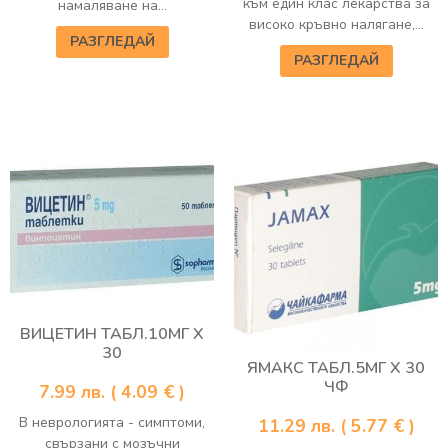
към един клас лекарства за
намаляване на...
високо кръвно налягане,...
РАЗГЛЕДАЙ
РАЗГЛЕДАЙ
ВИЦЕТИН ТАБЛ.10МГ Х
30
ЯМАКС ТАБЛ.5МГ Х 30
ЧФ
7.99
лв.
( 4.09 € )
В неврологията - симптоми,
11.29
лв.
( 5.77 € )
свързани с мозъчни