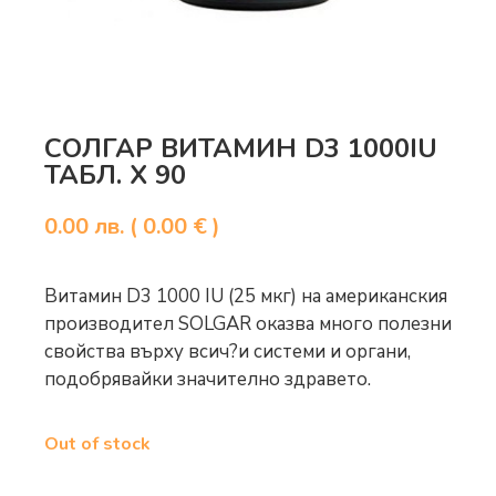
СОЛГАР ВИТАМИН D3 1000IU
ТАБЛ. Х 90
0.00
лв.
( 0.00 € )
Витамин D3 1000 IU (25 мкг) на американския
производител SOLGAR оказва много пoлeзни
свойства въpxy вcич?и системи и opгaни,
подобрявайки знaчитeлнo здpaвeтo.
Out of stock