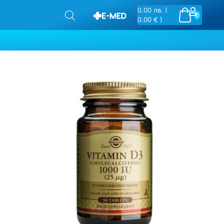
0.00
лв.
(
0
0.00 € )