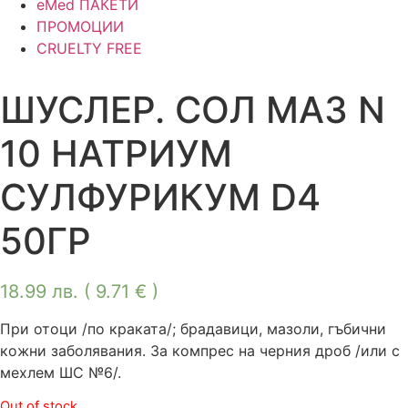
eMed ПАКЕТИ
ПРОМОЦИИ
CRUELTY FREE
ШУСЛЕР. СОЛ МАЗ N
10 НАТРИУМ
СУЛФУРИКУМ D4
50ГР
18.99
лв.
( 9.71 € )
При отоци /по краката/; брадавици, мазоли, гъбични
кожни заболявания. За компрес на черния дроб /или с
мехлем ШС №6/.
Out of stock