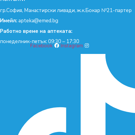
гр.София, Манастирски ливади, ж.к.Бокар №21-партер
Имейл:
apteka@emed.bg
Работно време на аптеката:
понеделник-петък: 09:30 – 17:30
Facebook
Instagram