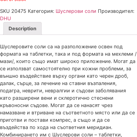
SKU
20475
Категория:
Шуслерови соли
Производител:
DHU
Description
Шуслеровите соли са на разположение освен под
формата на таблетки, така и под формата на мехлеми /
мази/, които също имат широко приложение. Могат да
се използват самостоятелно при кожни проблеми, за
външно въздействие върху органи като черен дроб,
далак, сърце, за лечение на ставни възпаления,
подагра, неврити, невралгии и съдови заболявания
като разширени вени и склеротично стеснени
кръвоносни съдове. Могат да се нанасят чрез
намазване и втриване на съответното място или да се
приготви и постави компрес, а също и да се
въздейства по хода на съответния меридиан.
Комбинирането им с Шуслерови соли – таблетки,