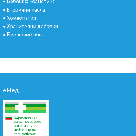
•
Бебешка козметика
•
Етерични масла
•
Хомеопатия
•
Хранителни добавки
•
Био козметика
еМед