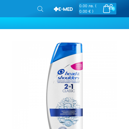
0.00
лв.
(
0
0.00 € )