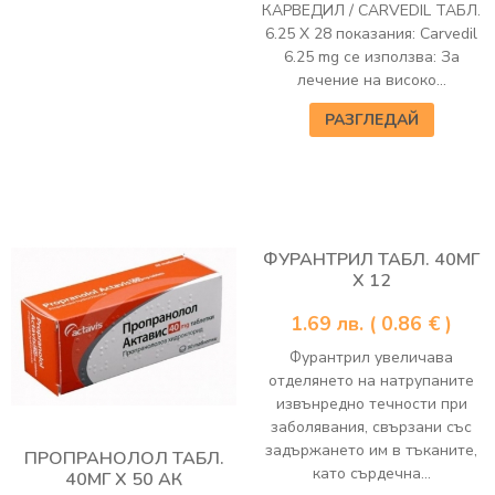
КАРВЕДИЛ / CARVEDIL ТАБЛ.
6.25 Х 28 показания: Carvedil
6.25 mg се използва: За
лечение на високо...
РАЗГЛЕДАЙ
ФУРАНТРИЛ ТАБЛ. 40МГ
Х 12
1.69
лв.
( 0.86 € )
Фурантрил увеличава
отделянето на натрупаните
извънредно течности при
заболявания, свързани със
задържането им в тъканите,
ПРОПРАНОЛОЛ ТАБЛ.
като сърдечна...
40МГ Х 50 АК