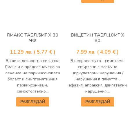
ЯМАКС ТАБЛ.5МГ Х 30
ВИЦЕТИН ТАБЛ.10МГ Х
ЧФ
30
11.29
лв.
( 5.77 € )
7.99
лв.
( 4.09 € )
Вашето лекарство се казва
В неврологията - симптоми,
Ямакс и е предназначено за
свързани с мозъчни
лечение на паркинсоновата
циркулаторни нарушения /
болест и симптоматичния
нарушения в паметта ,
паркинсонизъм,
афазия, апраксия, двигателни
самостоятелно...
нарушения,...
РАЗГЛЕДАЙ
РАЗГЛЕДАЙ