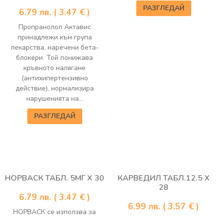
РАЗГЛЕДАЙ
6.79
лв.
( 3.47 € )
Пропранолол Актавис
принадлежи към група
лекарства, наречени бета-
блокери. Той понижава
кръвното налягане
(антихипертензивно
действие), нормализира
нарушенията на...
РАЗГЛЕДАЙ
НОРВАСК ТАБЛ. 5МГ Х 30
КАРВЕДИЛ ТАБЛ.12.5 Х
28
6.79
лв.
( 3.47 € )
6.99
лв.
( 3.57 € )
НОРВАСК се използва за