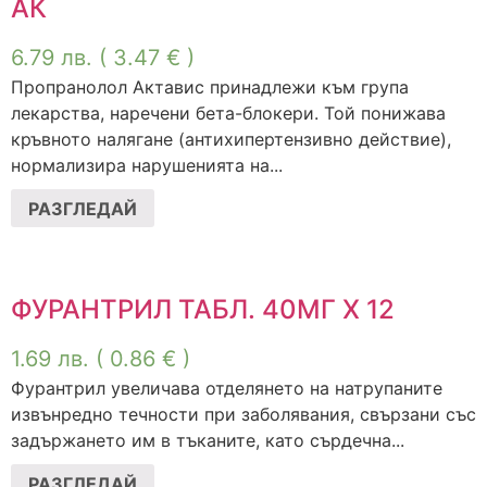
АК
6.79
лв.
( 3.47 € )
Пропранолол Актавис принадлежи към група
лекарства, наречени бета-блокери. Той понижава
кръвното налягане (антихипертензивно действие),
нормализира нарушенията на...
РАЗГЛЕДАЙ
ФУРАНТРИЛ ТАБЛ. 40МГ Х 12
1.69
лв.
( 0.86 € )
Фурантрил увеличава отделянето на натрупаните
извънредно течности при заболявания, свързани със
задържането им в тъканите, като сърдечна...
РАЗГЛЕДАЙ