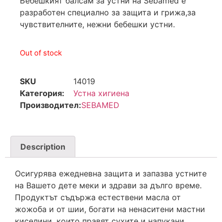
Бебешкият балсам за устни на Sebamed е
разработен специално за защита и грижа,за
чувствителните, нежни бебешки устни.
Out of stock
SKU
14019
Категория:
Устна хигиена
Производител:
SEBAMED
Description
Осигурява ежедневна защита и запазва устните
на Вашето дете меки и здрави за дълго време.
Продуктът съдържа естествени масла от
жожоба и от шии, богати на ненаситени мастни
киселини, които правят сухите и напукани