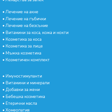
•
Лечение на акне
•
Лечение на гъбички
•
Лечение на безсъние
•
Витамини за коса, кожа и нокти
•
Козметика за коса
•
Козметика за лице
•
Мъжка козметика
•
Козметичен комплект
•
Имуностимуланти
•
Витамини и минерали
•
Добавки за жени
•
Бебешка козметика
•
Етерични масла
•
Хомеопатия