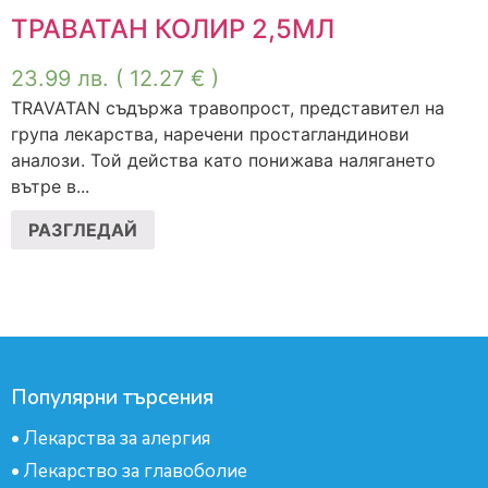
ТРАВАТАН КОЛИР 2,5МЛ
23.99
лв.
( 12.27 € )
TRAVATAN съдържа травопрост, представител на
група лекарства, наречени простагландинови
аналози. Той действа като понижава налягането
вътре в...
РАЗГЛЕДАЙ
Популярни търсения
•
Лекарства за алергия
•
Лекарство за главоболие