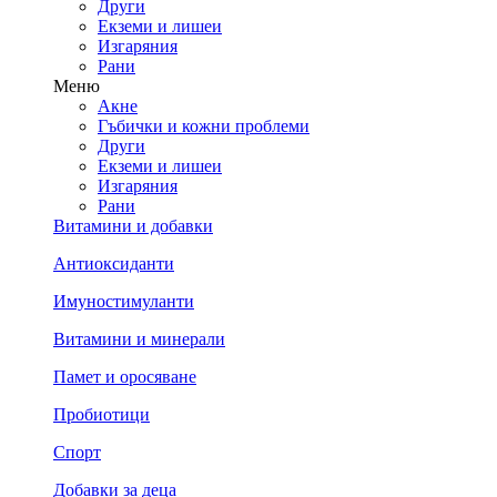
Други
Екземи и лишеи
Изгаряния
Рани
Меню
Акне
Гъбички и кожни проблеми
Други
Екземи и лишеи
Изгаряния
Рани
Витамини и добавки
Антиоксиданти
Имуностимуланти
Витамини и минерали
Памет и оросяване
Пробиотици
Спорт
Добавки за деца