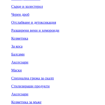
Сърце и холестерол
Черен дроб
Отслабване и детоксикация
Разширени вени и хемороиди
Козметика
За коса
Балсами
Аксесоари
Маски
Специална грижа за скалп
Стилизиращи продукти
Аксесоари
Козметика за мъже