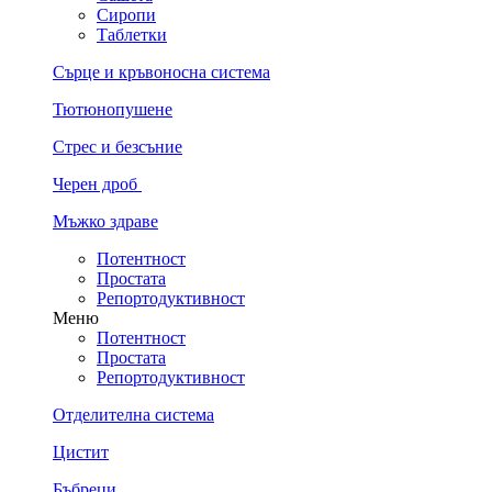
Сиропи
Таблетки
Сърце и кръвоносна система
Тютюнопушене
Стрес и безсъние
Черен дроб
Мъжко здраве
Потентност
Простата
Репортодуктивност
Меню
Потентност
Простата
Репортодуктивност
Отделителна система
Цистит
Бъбреци