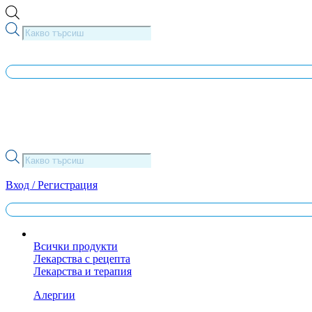
Skip
to
Products
content
search
Products
search
Вход / Регистрация
Всички продукти
Лекарства с рецепта
Лекарства и терапия
Алергии