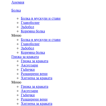
Анемия
Болка
Болка в мускули и стави
Главоболие
Зъбобол
Коремна болка
Меню
Болка в мускули и стави
Главоболие
Зъбобол
Коремна болка
Грижа за краката
Грижа за краката
Аксесоари
Гъбички
Разширени вени
Хигиена за краката
Меню
Грижа за краката
Аксесоари
Гъбички
Разширени вени
Хигиена за краката