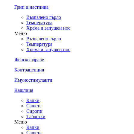
Грип и настинка
Възпалено гърло
Температура
Хрема и запушен нос
Меню
Възпалено гърло
Температура
Хрема и запушен нос
Женско здраве
Контрацепция
Имуностимуланти
Кашлица
Капки
Сашета
Сиропи
Таблетки
Меню
Капки
Сашета