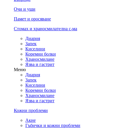
Очи и уши
Памет и оросяване
Стомах и храносмилателна с-ма
Диария
Запек
Киселини
Коремни болки
Храносмилане
Язва и гастрит
Меню
Диария
Запек
Киселини
Коремни болки
Храносмилане
Язва и гастрит
Кожни проблеми
Акне
Гъбички и кожни проблеми