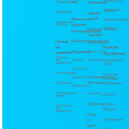
Киселини
нос
Главоболие
безсъние
Коремни
болки
Зъбобол
Черен
дроб
Женско
Храносмила
Коремна
болка
здраве
Язва и
Мъжко
гастрит
Контрацепция
здраве
Имуностимуланти
Грижа
Потентност
Кожни
за
Простата
Кашлица
краката
проблеми
Грижа
Капки
за
Репортодуктивност
краката
Акне
Сашета
Аксесоари
Гъбички
Сиропи
Отделителна
и кожни
система
Гъбички
проблеми
Таблетки
Разширени
Цистит
Други
вени
Бъбреци
Екземи
Хигиена
и
за
лишеи
краката
Очи
Изгаряния
и
уши