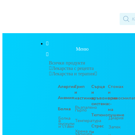
Меню
Всички продукти
Лекарства с рецепта
Лекарства и терапия
Алергии
Грип
Сърце
Стомах
и
и
и
Анемия
настинка
кръвоносна
храносмила
система
с-
Възпалено
Болка
ма
гърло
Тютюнопушене
Диария
Болка
Температура
в
мускули
Стрес
и стави
Запек
Хрема и
и
запушен