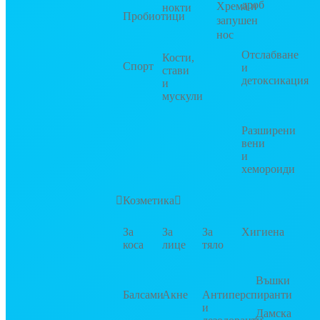
дроб
Хрема и
нокти
Пробиотици
запушен
нос
Отслабване
Кости,
Спорт
и
стави
детоксикация
и
мускули
Разширени
вени
и
хемороиди
Козметика
За
За
За
Хигиена
коса
лице
тяло
Въшки
Балсами
Акне
Антиперспиранти
и
Дамска