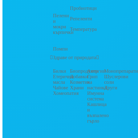
Пробиотици
Пелени
Репеленти
и
мокри
Температура
кърпички
Помпи
Здраве от природата
Билки
Биопродукти
Алергии
Монопрепарат
Етерични
Добавки
Грип
Шуслерови
масла
Козметика
и
соли
Чайове
Храни
настинка
Други
Хомеопатия
Имунна
система
Кашлица
и
възпалено
гърло