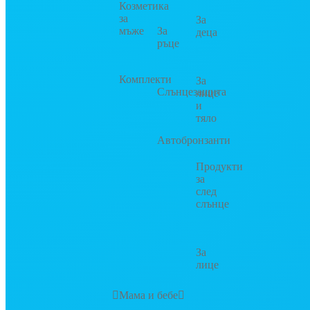
Козметика
за
За
мъже
За
деца
ръце
Комплекти
За
Слънцезащита
лице
и
тяло
Автобронзанти
Продукти
за
след
слънце
За
лице
Мама и бебе