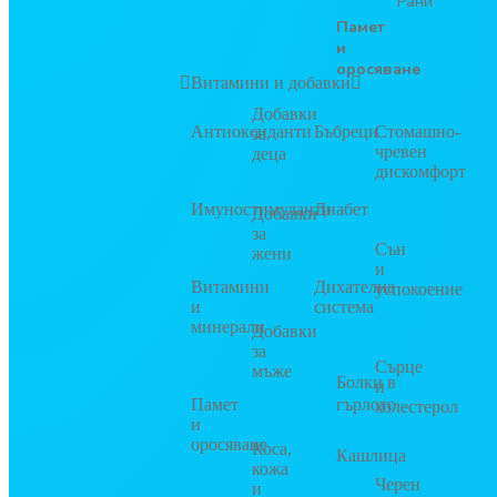
Рани
Памет
и
оросяване
Витамини и добавки
Добавки
Антиоксиданти
Бъбреци
Стомашно-
за
чревен
деца
дискомфорт
Имуностимуланти
Диабет
Добавки
за
Сън
жени
и
Витамини
Дихателна
успокоение
и
система
минерали
Добавки
за
Сърце
мъже
Болки в
и
Памет
гърлото
холестерол
и
оросяване
Коса,
Кашлица
кожа
Черен
и