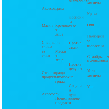
дезодоранти
хигиена
Аксесоари
Грим
Крака
Лосиони
за
Очи
Маски
Кремове
тяло
за
лице
Памперси
за
Специална
Против
възрастни
грижа
стрии
за
Маски
скалп
за
Самобръсна
лице
и депилация
Против
целулит
Устна
Стилизиращи
хигиена
продукти
Околоочна
грижа
Сапуни
Уши
и
Аксесоари
душ
Почистващи
гелове
продукти