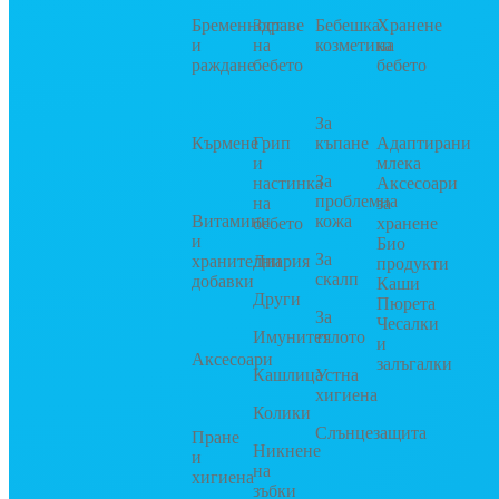
Бременност
Здраве
Бебешка
Хранене
и
на
козметика
на
раждане
бебето
бебето
За
Кърмене
Грип
къпане
Адаптирани
и
млека
За
настинка
Аксесоари
проблемна
на
за
Витамини
кожа
бебето
хранене
и
Био
За
хранителни
Диария
продукти
скалп
добавки
Каши
Други
Пюрета
За
Чесалки
Имунитет
тялото
и
Аксесоари
залъгалки
Кашлица
Устна
хигиена
Колики
Слънцезащита
Пране
Никнене
и
на
хигиена
зъбки