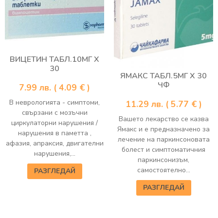
ВИЦЕТИН ТАБЛ.10МГ Х
30
ЯМАКС ТАБЛ.5МГ Х 30
ЧФ
7.99
лв.
( 4.09 € )
В неврологията - симптоми,
11.29
лв.
( 5.77 € )
свързани с мозъчни
Вашето лекарство се казва
циркулаторни нарушения /
Ямакс и е предназначено за
нарушения в паметта ,
лечение на паркинсоновата
афазия, апраксия, двигателни
болест и симптоматичния
нарушения,...
паркинсонизъм,
самостоятелно...
РАЗГЛЕДАЙ
РАЗГЛЕДАЙ