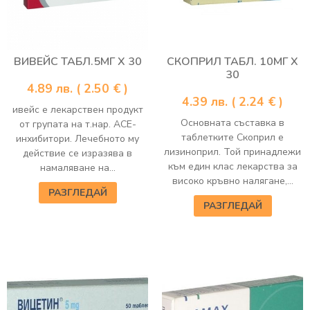
ВИВЕЙС ТАБЛ.5МГ Х 30
СКОПРИЛ ТАБЛ. 10МГ Х
30
4.89
лв.
( 2.50 € )
4.39
лв.
( 2.24 € )
ивейс е лекарствен продукт
Основната съставка в
от групата на т.нар. АСЕ-
таблетките Скоприл е
инхибитори. Лечебното му
лизиноприл. Той принадлежи
действие се изразява в
към един клас лекарства за
намаляване на...
високо кръвно налягане,...
РАЗГЛЕДАЙ
РАЗГЛЕДАЙ