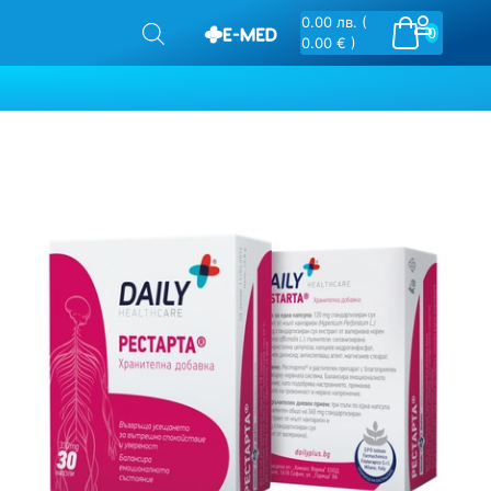
0.00
лв.
(
0
0.00 € )