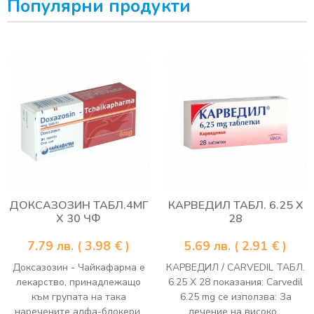
Популярни продукти
ДОКСАЗОЗИН ТАБЛ.4МГ
КАРВЕДИЛ ТАБЛ. 6.25 Х
Х 30 ЧФ
28
7.79
лв.
( 3.98 € )
5.69
лв.
( 2.91 € )
Доксазозин - Чайкафарма е
КАРВЕДИЛ / CARVEDIL ТАБЛ.
лекарство, принадлежащо
6.25 Х 28 показания: Carvedil
към групата на така
6.25 mg се използва: За
наречените алфа-блокери.
лечение на високо...