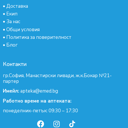
•
Доставка
•
Екип
•
За нас
•
Общи условия
•
Политика за поверителност
•
Блог
Контакти
гр.София, Манастирски ливади, ж.к.Бокар №21-
партер
Имейл:
apteka@emed.bg
Работно време на аптеката:
понеделник-петък: 09:30 – 17:30