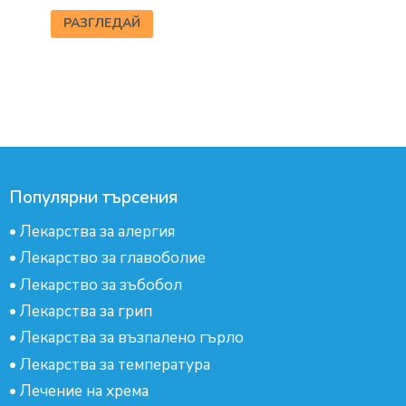
РАЗГЛЕДАЙ
Популярни търсения
•
Лекарства за алергия
•
Лекарство за главоболие
•
Лекарство за зъбобол
•
Лекарства за грип
•
Лекарства за възпалено гърло
•
Лекарства за температура
•
Лечение на хрема