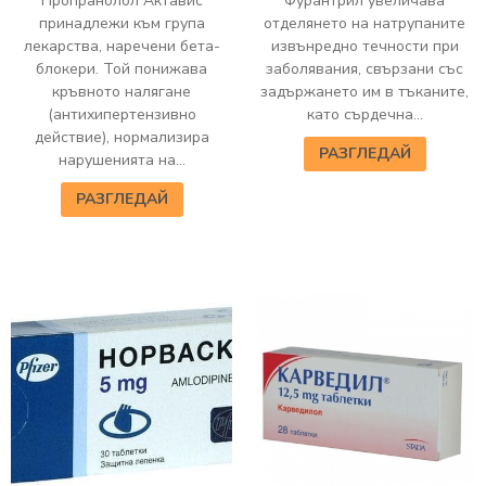
Пропранолол Актавис
Фурантрил увеличава
принадлежи към група
отделянето на натрупаните
лекарства, наречени бета-
извънредно течности при
блокери. Той понижава
заболявания, свързани със
кръвното налягане
задържането им в тъканите,
(антихипертензивно
като сърдечна...
действие), нормализира
РАЗГЛЕДАЙ
нарушенията на...
РАЗГЛЕДАЙ