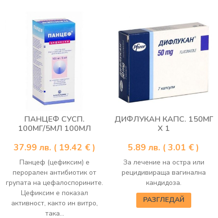
ПАНЦЕФ СУСП.
ДИФЛУКАН КАПС. 150МГ
100МГ/5МЛ 100МЛ
Х 1
37.99
лв.
( 19.42 € )
5.89
лв.
( 3.01 € )
Панцеф (цефиксим) е
За лечение на остра или
перорален антибиотик от
рецидивираща вагинална
групата на цефалоспорините.
кандидоза.
Цефиксим е показал
РАЗГЛЕДАЙ
активност, както ин витро,
така...