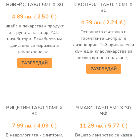
ВИВЕЙС ТАБЛ.5МГ Х 30
СКОПРИЛ ТАБЛ. 10МГ Х
30
4.89
лв.
( 2.50 € )
4.39
лв.
( 2.24 € )
ивейс е лекарствен продукт
Основната съставка в
от групата на т.нар. АСЕ-
таблетките Скоприл е
инхибитори. Лечебното му
лизиноприл. Той принадлежи
действие се изразява в
към един клас лекарства за
намаляване на...
високо кръвно налягане,...
РАЗГЛЕДАЙ
РАЗГЛЕДАЙ
ВИЦЕТИН ТАБЛ.10МГ Х
ЯМАКС ТАБЛ.5МГ Х 30
30
ЧФ
7.99
лв.
( 4.09 € )
11.29
лв.
( 5.77 € )
В неврологията - симптоми,
Вашето лекарство се казва