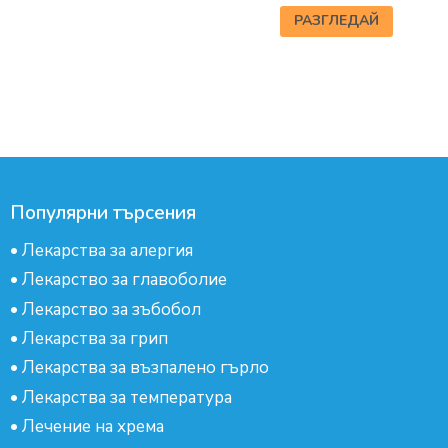
РАЗГЛЕДАЙ
Популярни търсения
•
Лекарства за алергия
•
Лекарство за главоболие
•
Лекарство за зъбобол
•
Лекарства за грип
•
Лекарства за възпалено гърло
•
Лекарства за температура
•
Лечение на хрема