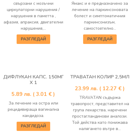
свързани с мозъчни
Ямакс и е предназначено за
циркулаторни нарушения /
лечение на паркинсоновата
нарушения в паметта ,
болест и симптоматичния
афазия, апраксия, двигателни
паркинсонизъм,
нарушения,...
самостоятелно...
РАЗГЛЕДАЙ
РАЗГЛЕДАЙ
ДИФЛУКАН КАПС. 150МГ
ТРАВАТАН КОЛИР 2,5МЛ
Х 1
23.99
лв.
( 12.27 € )
5.89
лв.
( 3.01 € )
TRAVATAN съдържа
За лечение на остра или
травопрост, представител на
рецидивираща вагинална
група лекарства, наречени
кандидоза.
простагландинови аналози.
Той действа като понижава
РАЗГЛЕДАЙ
налягането вътре в...