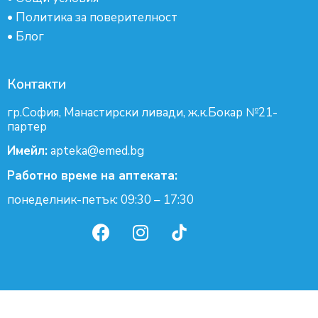
•
Политика за поверителност
•
Блог
Контакти
гр.София, Манастирски ливади, ж.к.Бокар №21-
партер
Имейл:
apteka@emed.bg
Работно време на аптеката:
понеделник-петък: 09:30 – 17:30