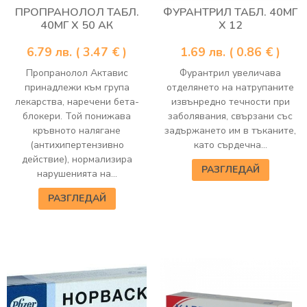
ПРОПРАНОЛОЛ ТАБЛ.
ФУРАНТРИЛ ТАБЛ. 40МГ
40МГ Х 50 АК
Х 12
6.79
лв.
( 3.47 € )
1.69
лв.
( 0.86 € )
Пропранолол Актавис
Фурантрил увеличава
принадлежи към група
отделянето на натрупаните
лекарства, наречени бета-
извънредно течности при
блокери. Той понижава
заболявания, свързани със
кръвното налягане
задържането им в тъканите,
(антихипертензивно
като сърдечна...
действие), нормализира
РАЗГЛЕДАЙ
нарушенията на...
РАЗГЛЕДАЙ