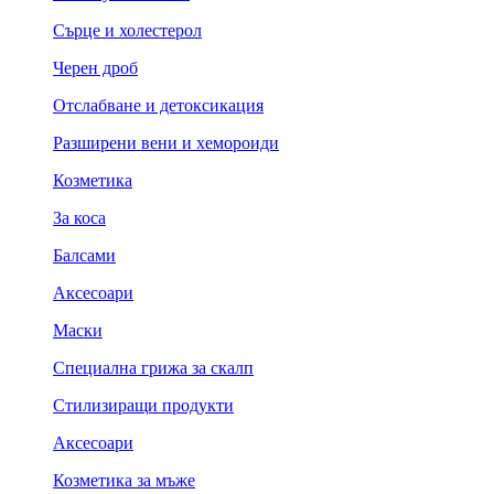
Сърце и холестерол
Черен дроб
Отслабване и детоксикация
Разширени вени и хемороиди
Козметика
За коса
Балсами
Аксесоари
Маски
Специална грижа за скалп
Стилизиращи продукти
Аксесоари
Козметика за мъже