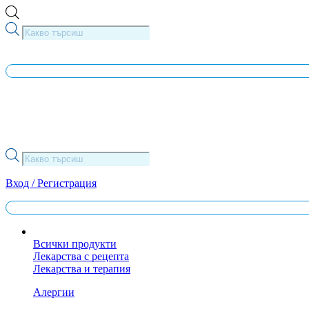
Skip
to
Products
content
search
Products
search
Вход / Регистрация
Всички продукти
Лекарства с рецепта
Лекарства и терапия
Алергии