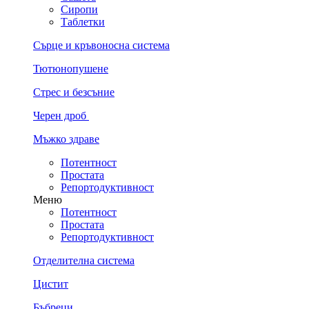
Сиропи
Таблетки
Сърце и кръвоносна система
Тютюнопушене
Стрес и безсъние
Черен дроб
Мъжко здраве
Потентност
Простата
Репортодуктивност
Меню
Потентност
Простата
Репортодуктивност
Отделителна система
Цистит
Бъбреци