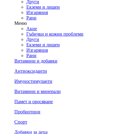
Други
Екземи и лишеи
Изгаряния
Рани
Меню
Акне
Гъбички и кожни проблеми
Други
Екземи и лишеи
Изгаряния
Рани
Витамини и добавки
Антиоксиданти
Имуностимуланти
Витамини и минерали
Памет и оросяване
Пробиотици
Спорт
Добавки за деца