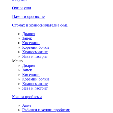
Очи и уши
Памет и оросяване
Стомах и храносмилателна с-ма
Диария
Запек
Киселини
Коремни болки
Храносмилане
Язва и гастрит
Меню
Диария
Запек
Киселини
Коремни болки
Храносмилане
Язва и гастрит
Кожни проблеми
Акне
Гъбички и кожни проблеми