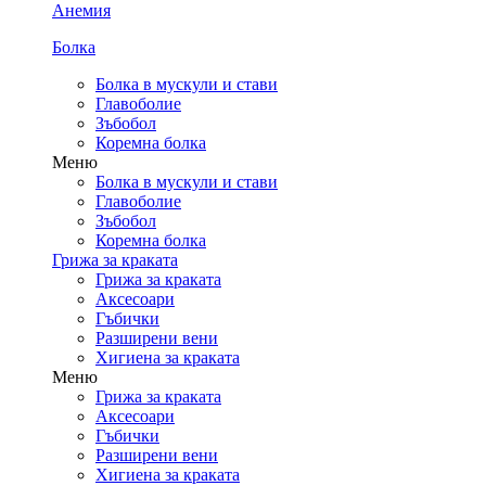
Анемия
Болка
Болка в мускули и стави
Главоболие
Зъбобол
Коремна болка
Меню
Болка в мускули и стави
Главоболие
Зъбобол
Коремна болка
Грижа за краката
Грижа за краката
Аксесоари
Гъбички
Разширени вени
Хигиена за краката
Меню
Грижа за краката
Аксесоари
Гъбички
Разширени вени
Хигиена за краката