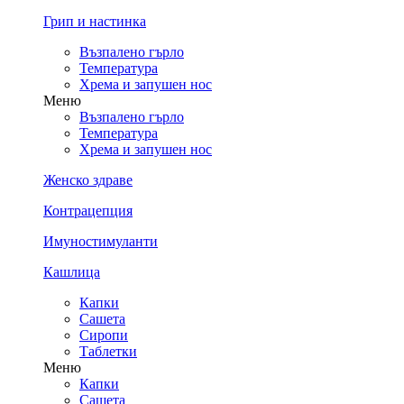
Грип и настинка
Възпалено гърло
Температура
Хрема и запушен нос
Меню
Възпалено гърло
Температура
Хрема и запушен нос
Женско здраве
Контрацепция
Имуностимуланти
Кашлица
Капки
Сашета
Сиропи
Таблетки
Меню
Капки
Сашета