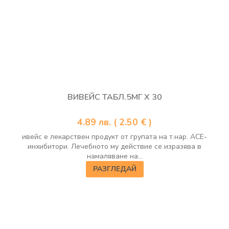
ВИВЕЙС ТАБЛ.5МГ Х 30
4.89
лв.
( 2.50 € )
ивейс е лекарствен продукт от групата на т.нар. АСЕ-
инхибитори. Лечебното му действие се изразява в
намаляване на...
РАЗГЛЕДАЙ