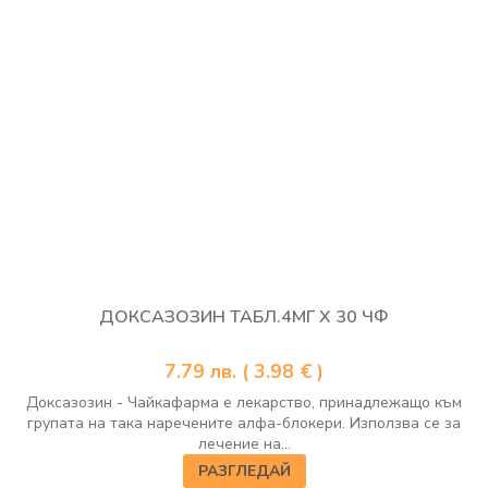
ДОКСАЗОЗИН ТАБЛ.4МГ Х 30 ЧФ
7.79
лв.
( 3.98 € )
Доксазозин - Чайкафарма е лекарство, принадлежащо към
групата на така наречените алфа-блокери. Използва се за
лечение на...
РАЗГЛЕДАЙ