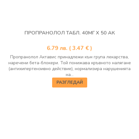
ПРОПРАНОЛОЛ ТАБЛ. 40МГ Х 50 АК
6.79
лв.
( 3.47 € )
Пропранолол Актавис принадлежи към група лекарства,
наречени бета-блокери. Той понижава кръвното налягане
(антихипертензивно действие), нормализира нарушенията
на...
РАЗГЛЕДАЙ