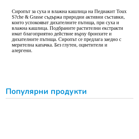
Сиропът за суха и влажна кашлица на Педиакит Toux
S?che & Grasse съдържа природни активни съставки,
които успокояват дихателните пътища, при суха и
влажна кашлица. Подбраните растителни екстракти
имат благоприятно действие върху бронхите и
дихателните пътища. Сиропът се предлага заедно с
мерителна капачка. Без глутен, оцветители и
алергени.
Популярни продукти