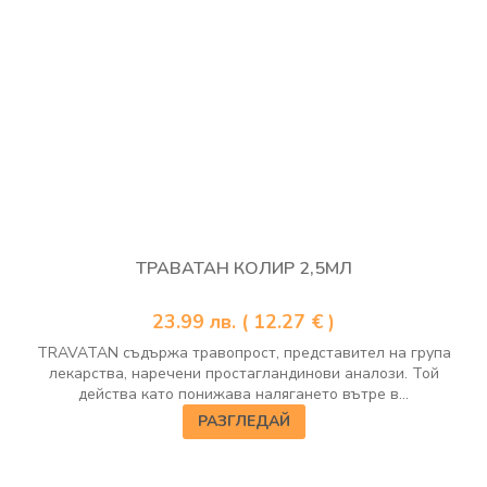
ТРАВАТАН КОЛИР 2,5МЛ
23.99
лв.
( 12.27 € )
TRAVATAN съдържа травопрост, представител на група
лекарства, наречени простагландинови аналози. Той
действа като понижава налягането вътре в...
РАЗГЛЕДАЙ