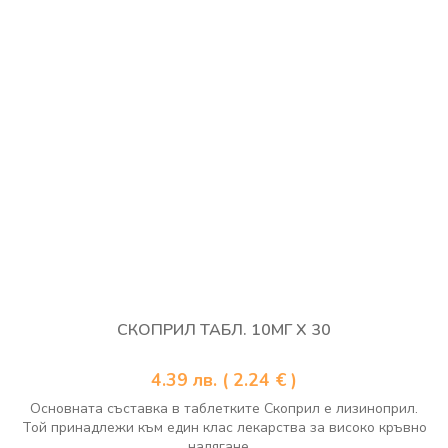
СКОПРИЛ ТАБЛ. 10МГ Х 30
4.39
лв.
( 2.24 € )
Основната съставка в таблетките Скоприл е лизиноприл.
Той принадлежи към един клас лекарства за високо кръвно
налягане,...