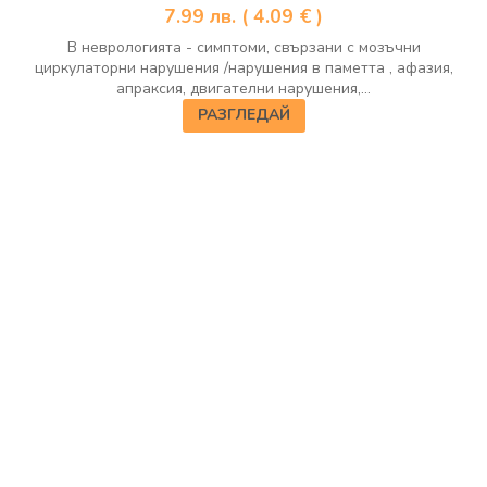
7.99
лв.
( 4.09 € )
В неврологията - симптоми, свързани с мозъчни
циркулаторни нарушения /нарушения в паметта , афазия,
апраксия, двигателни нарушения,...
РАЗГЛЕДАЙ