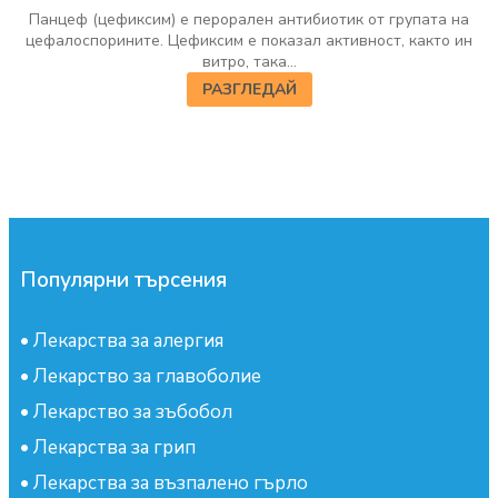
Панцеф (цефиксим) е перорален антибиотик от групата на
цефалоспорините. Цефиксим е показал активност, както ин
витро, така...
РАЗГЛЕДАЙ
Популярни търсения
•
Лекарства за алергия
•
Лекарство за главоболие
•
Лекарство за зъбобол
•
Лекарства за грип
•
Лекарства за възпалено гърло