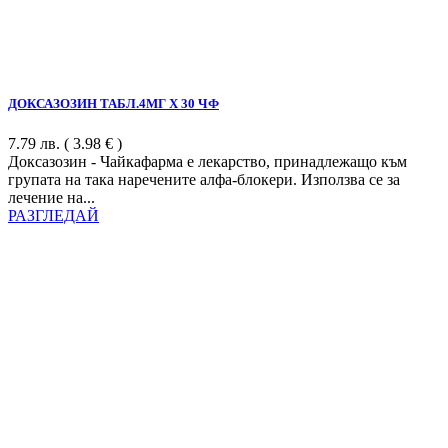
ДОКСАЗОЗИН ТАБЛ.4МГ Х 30 ЧФ
7.79
лв.
( 3.98 € )
Доксазозин - Чайкафарма е лекарство, принадлежащо към
групата на така наречените алфа-блокери. Използва се за
лечение на...
РАЗГЛЕДАЙ