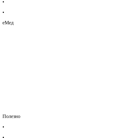
•
Хранителни добавки
•
Био козметика
еМед
Полезно
•
Изпълнителна агенция по лекарствата
•
Български фармацевтичен съюз