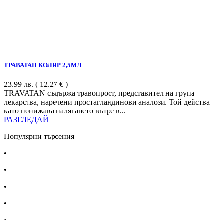
ТРАВАТАН КОЛИР 2,5МЛ
23.99
лв.
( 12.27 € )
TRAVATAN съдържа травопрост, представител на група
лекарства, наречени простагландинови аналози. Той действа
като понижава налягането вътре в...
РАЗГЛЕДАЙ
Популярни търсения
•
Лекарства за алергия
•
Лекарство за главоболие
•
Лекарство за зъбобол
•
Лекарства за грип
•
Лекарства за възпалено гърло