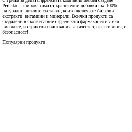
С грижа за децата, френската компания Ineldea създаде
Pediakid – широка гама от хранителни добавки със 100%
натурални активни съставки, които включват: билкови
екстракти, витамини и минерали. Всички продукти са
създадени в съответствие с френската фармакопея и с най-
високите, и стриктни изисквания за качество, ефективност, и
безопасност!
Популярни продукти