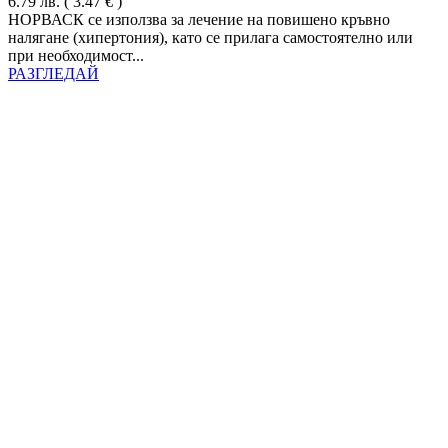
6.79
лв.
( 3.47 € )
НОРВАСК се използва за лечение на повишено кръвно
налягане (хипертония), като се прилага самостоятелно или
при необходимост...
РАЗГЛЕДАЙ