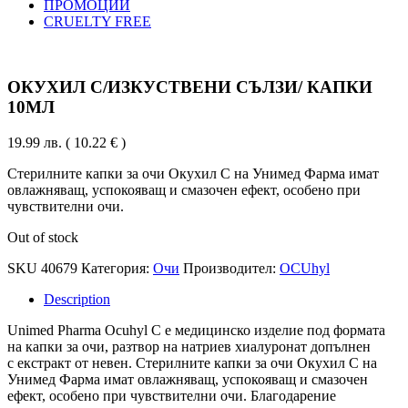
ПРОМОЦИИ
CRUELTY FREE
ОКУХИЛ С/ИЗКУСТВЕНИ СЪЛЗИ/ КАПКИ
10МЛ
19.99
лв.
( 10.22 € )
Стерилните капки за очи Окухил С на Унимед Фарма имат
овлажняващ, успокояващ и смазочен ефект, особено при
чувствителни очи.
Out of stock
SKU
40679
Категория:
Очи
Производител:
OCUhyl
Description
Unimed Pharma Ocuhyl С е медицинско изделие под формата
на капки за очи, разтвор на натриев хиалуронат допълнен
с екстракт от невен. Стерилните капки за очи Окухил С на
Унимед Фарма имат овлажняващ, успокояващ и смазочен
ефект, особено при чувствителни очи. Благодарение