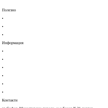
Полезно
•
Изпълнителна агенция по лекарствата
•
Български фармацевтичен съюз
•
Българска асоциация на помощник-фармацевтите
Информация
•
Доставка
•
Екип
•
За нас
•
Общи условия
•
Политика за поверителност
•
Блог
Контакти