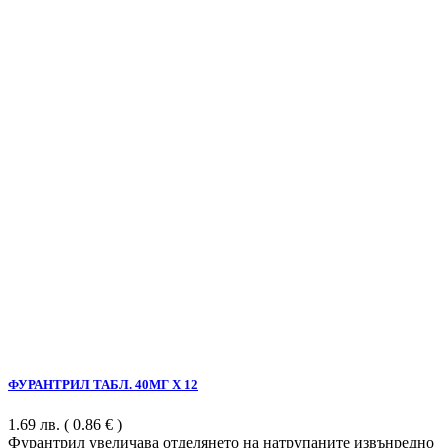
ФУРАНТРИЛ ТАБЛ. 40МГ Х 12
1.69
лв.
( 0.86 € )
Фурантрил увеличава отделянето на натрупаните извънредно