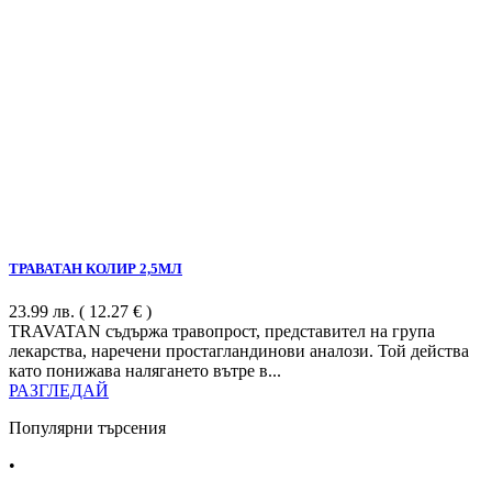
ТРАВАТАН КОЛИР 2,5МЛ
23.99
лв.
( 12.27 € )
TRAVATAN съдържа травопрост, представител на група
лекарства, наречени простагландинови аналози. Той действа
като понижава налягането вътре в...
РАЗГЛЕДАЙ
Популярни търсения
•
Лекарства за алергия