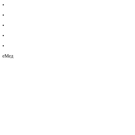
•
Бебешка козметика
•
Етерични масла
•
Хомеопатия
•
Хранителни добавки
•
Био козметика
еМед