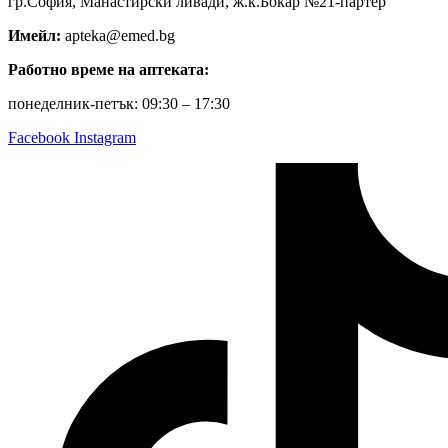
гр.София, Манастирски ливади, ж.к.Бокар №21-партер
Имейл:
apteka@emed.bg
Работно време на аптеката:
понеделник-петък: 09:30 – 17:30
Facebook
Instagram