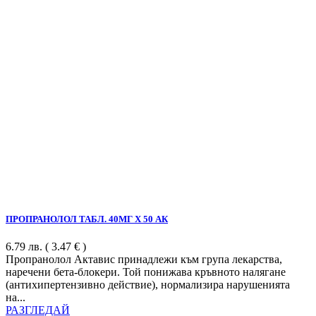
ПРОПРАНОЛОЛ ТАБЛ. 40МГ Х 50 АК
6.79
лв.
( 3.47 € )
Пропранолол Актавис принадлежи към група лекарства,
наречени бета-блокери. Той понижава кръвното налягане
(антихипертензивно действие), нормализира нарушенията
на...
РАЗГЛЕДАЙ