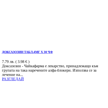
ДОКСАЗОЗИН ТАБЛ.4МГ Х 30 ЧФ
7.79
лв.
( 3.98 € )
Доксазозин - Чайкафарма е лекарство, принадлежащо към
групата на така наречените алфа-блокери. Използва се за
лечение на...
РАЗГЛЕДАЙ