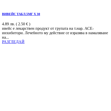
ВИВЕЙС ТАБЛ.5МГ Х 30
4.89
лв.
( 2.50 € )
ивейс е лекарствен продукт от групата на т.нар. АСЕ-
инхибитори. Лечебното му действие се изразява в намаляване
на...
РАЗГЛЕДАЙ