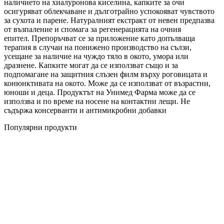
наличието на хиалуронова киселина, капките за очи
осигуряват облекчаване и дълготрайно успокояват чувството
за сухота и парене. Натуралният екстракт от невен предпазва
от възпаление и спомага за регенерацията на очния
епител. Препоръчват се за приложение като допълваща
терапия в случаи на понижено производство на сълзи,
усещане за наличие на чуждо тяло в окото, умора или
дразнене. Капките могат да се използват също и за
подпомагане на защитния слъзен филм върху роговицата и
конюнктивата на окото. Може да се използват от възрастни,
юноши и деца. Продуктът на Унимед Фарма може да се
използва и по време на носене на контактни лещи. Не
съдържа консерванти и антимикробни добавки
Популярни продукти