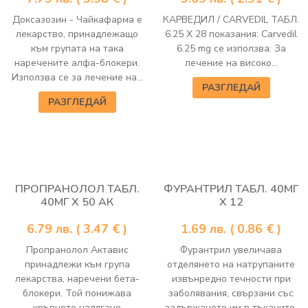
Доксазозин - Чайкафарма е
КАРВЕДИЛ / CARVEDIL ТАБЛ.
лекарство, принадлежащо
6.25 Х 28 показания: Carvedil
към групата на така
6.25 mg се използва: За
наречените алфа-блокери.
лечение на високо...
Използва се за лечение на...
РАЗГЛЕДАЙ
РАЗГЛЕДАЙ
ПРОПРАНОЛОЛ ТАБЛ.
ФУРАНТРИЛ ТАБЛ. 40МГ
40МГ Х 50 АК
Х 12
6.79
лв.
( 3.47 € )
1.69
лв.
( 0.86 € )
Пропранолол Актавис
Фурантрил увеличава
принадлежи към група
отделянето на натрупаните
лекарства, наречени бета-
извънредно течности при
блокери. Той понижава
заболявания, свързани със
кръвното налягане
задържането им в тъканите,