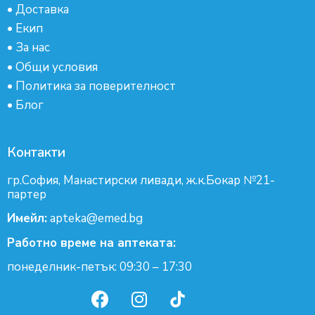
•
Доставка
•
Екип
•
За нас
•
Общи условия
•
Политика за поверителност
•
Блог
Контакти
гр.София, Манастирски ливади, ж.к.Бокар №21-
партер
Имейл:
apteka@emed.bg
Работно време на аптеката:
понеделник-петък: 09:30 – 17:30