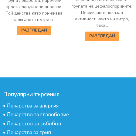
група лекарства, наречени
групата на цефалоспорините.
простагландинови аналози.
Цефиксим е показал
Той действа като понижава
активност, както ин витро,
налягането вътре в...
така...
РАЗГЛЕДАЙ
РАЗГЛЕДАЙ
Популярни търсения
•
Лекарства за алергия
•
Лекарство за главоболие
•
Лекарство за зъбобол
•
Лекарства за грип