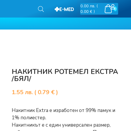
0.00
лв.
(
0
0.00 € )
НАКИТНИК РОТЕМЕЛ ЕКСТРА
/БЯЛ/
1.55
лв.
( 0.79 € )
Накитник Extra е изработен от 99% памук и
1% полиестер.
Накитникът е с един универсален размер,