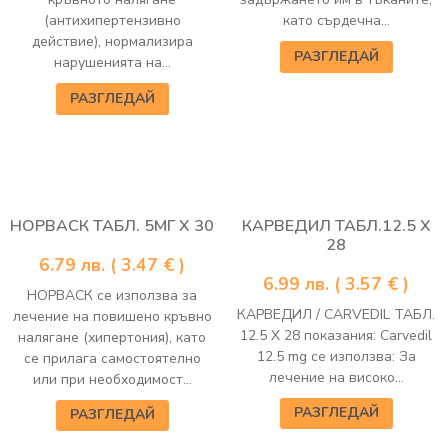
(антихипертензивно
като сърдечна...
действие), нормализира
РАЗГЛЕДАЙ
нарушенията на...
РАЗГЛЕДАЙ
НОРВАСК ТАБЛ. 5МГ Х 30
КАРВЕДИЛ ТАБЛ.12.5 Х
28
6.79
лв.
( 3.47 € )
6.99
лв.
( 3.57 € )
НОРВАСК се използва за
КАРВЕДИЛ / CARVEDIL ТАБЛ.
лечение на повишено кръвно
12.5 Х 28 показания: Carvedil
налягане (хипертония), като
12.5 mg се използва: За
се прилага самостоятелно
лечение на високо...
или при необходимост...
РАЗГЛЕДАЙ
РАЗГЛЕДАЙ