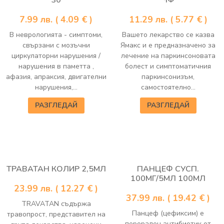
30
ЧФ
7.99
лв.
( 4.09 € )
11.29
лв.
( 5.77 € )
В неврологията - симптоми,
Вашето лекарство се казва
свързани с мозъчни
Ямакс и е предназначено за
циркулаторни нарушения /
лечение на паркинсоновата
нарушения в паметта ,
болест и симптоматичния
афазия, апраксия, двигателни
паркинсонизъм,
нарушения,...
самостоятелно...
РАЗГЛЕДАЙ
РАЗГЛЕДАЙ
ТРАВАТАН КОЛИР 2,5МЛ
ПАНЦЕФ СУСП.
100МГ/5МЛ 100МЛ
23.99
лв.
( 12.27 € )
37.99
лв.
( 19.42 € )
TRAVATAN съдържа
Панцеф (цефиксим) е
травопрост, представител на
перорален антибиотик от