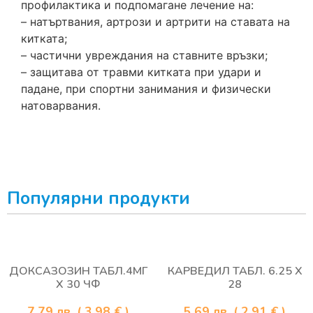
профилактика и подпомагане лечение на:
– натъртвания, артрози и артрити на ставата на
китката;
– частични увреждания на ставните връзки;
– защитава от травми китката при удари и
падане, при спортни занимания и физически
натоварвания.
Популярни продукти
ДОКСАЗОЗИН ТАБЛ.4МГ
КАРВЕДИЛ ТАБЛ. 6.25 Х
Х 30 ЧФ
28
7.79
лв.
( 3.98 € )
5.69
лв.
( 2.91 € )