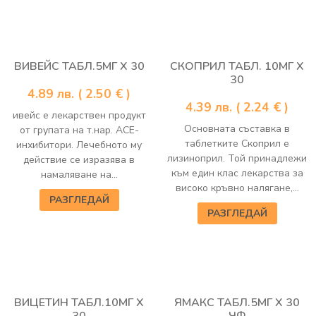
ВИВЕЙС ТАБЛ.5МГ Х 30
СКОПРИЛ ТАБЛ. 10МГ Х
30
4.89
лв.
( 2.50 € )
4.39
лв.
( 2.24 € )
ивейс е лекарствен продукт
Основната съставка в
от групата на т.нар. АСЕ-
таблетките Скоприл е
инхибитори. Лечебното му
лизиноприл. Той принадлежи
действие се изразява в
към един клас лекарства за
намаляване на...
високо кръвно налягане,...
РАЗГЛЕДАЙ
РАЗГЛЕДАЙ
ВИЦЕТИН ТАБЛ.10МГ Х
ЯМАКС ТАБЛ.5МГ Х 30