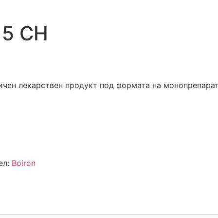
15 CH
ичен лекарствен продукт под формата на монопрепара
ел:
Boiron