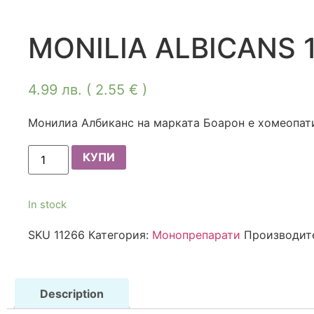
MONILIA ALBICANS 
4.99
лв.
( 2.55 € )
Монилиа Албиканс на марката Боарон е хомеопат
MONILIA
КУПИ
ALBICANS
15
CH
quantity
In stock
SKU
11266
Категория:
Монопрепарати
Производит
Description