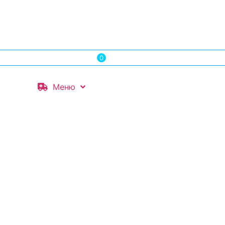
0.00
лв.
( 0.00 € )
0
Меню