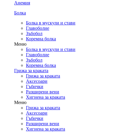
Анемия
Болка
Болка в мускули и стави
Главоболие
Зъбобол
Коремна болка
Меню
Болка в мускули и стави
Главоболие
Зъбобол
Коремна болка
Грижа за краката
Грижа за краката
Аксесоари
Гъбички
Разширени вени
Хигиена за краката
Меню
Грижа за краката
Аксесоари
Гъбички
Разширени вени
Хигиена за краката