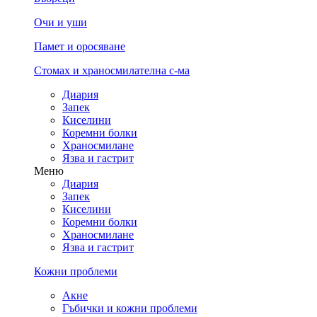
Очи и уши
Памет и оросяване
Стомах и храносмилателна с-ма
Диария
Запек
Киселини
Коремни болки
Храносмилане
Язва и гастрит
Меню
Диария
Запек
Киселини
Коремни болки
Храносмилане
Язва и гастрит
Кожни проблеми
Акне
Гъбички и кожни проблеми