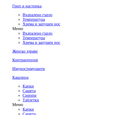
Грип и настинка
Възпалено гърло
Температура
Хрема и запушен нос
Меню
Възпалено гърло
Температура
Хрема и запушен нос
Женско здраве
Контрацепция
Имуностимуланти
Кашлица
Капки
Сашета
Сиропи
Таблетки
Меню
Капки
Сашета