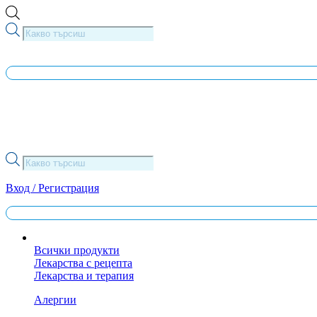
Skip
to
Products
content
search
Products
search
Вход / Регистрация
Всички продукти
Лекарства с рецепта
Лекарства и терапия
Алергии