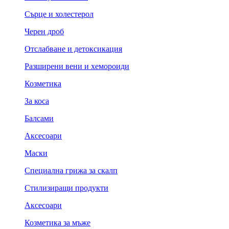
Сърце и холестерол
Черен дроб
Отслабване и детоксикация
Разширени вени и хемороиди
Козметика
За коса
Балсами
Аксесоари
Маски
Специална грижа за скалп
Стилизиращи продукти
Аксесоари
Козметика за мъже