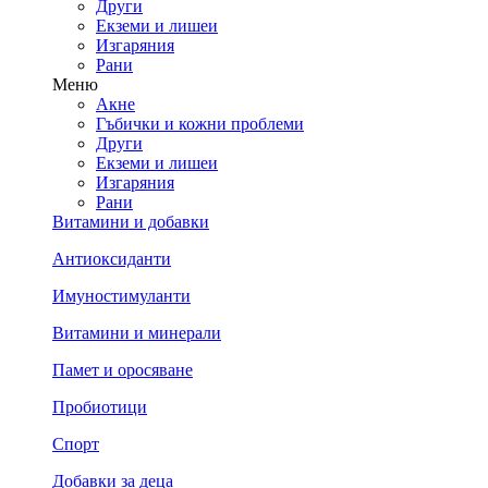
Други
Екземи и лишеи
Изгаряния
Рани
Меню
Акне
Гъбички и кожни проблеми
Други
Екземи и лишеи
Изгаряния
Рани
Витамини и добавки
Антиоксиданти
Имуностимуланти
Витамини и минерали
Памет и оросяване
Пробиотици
Спорт
Добавки за деца