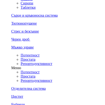
Сиропи
Таблетки
Сърце и кръвоносна система
Тютюнопушене
Стрес и безсъние
Черен дроб
Мъжко здраве
Потентност
Простата
Репортодуктивност
Меню
Потентност
Простата
Репортодуктивност
Отделителна система
Цистит
Бъбреци