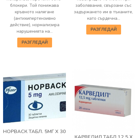
блокери. Той понижава
заболявания, свързани със
кръвното налягане
задържането им в тъканите,
(антихипертензивно
като сърдечна...
действие), нормализира
РАЗГЛЕДАЙ
нарушенията на...
РАЗГЛЕДАЙ
НОРВАСК ТАБЛ. 5МГ Х 30
КАРВЕДИЛ ТАБЛ.12.5 Х