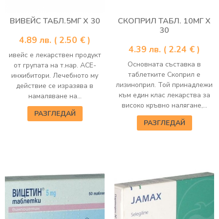
ВИВЕЙС ТАБЛ.5МГ Х 30
СКОПРИЛ ТАБЛ. 10МГ Х
30
4.89
лв.
( 2.50 € )
4.39
лв.
( 2.24 € )
ивейс е лекарствен продукт
Основната съставка в
от групата на т.нар. АСЕ-
таблетките Скоприл е
инхибитори. Лечебното му
лизиноприл. Той принадлежи
действие се изразява в
към един клас лекарства за
намаляване на...
високо кръвно налягане,...
РАЗГЛЕДАЙ
РАЗГЛЕДАЙ