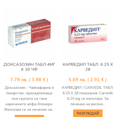
ДОКСАЗОЗИН ТАБЛ.4МГ
КАРВЕДИЛ ТАБЛ. 6.25 Х
Х 30 ЧФ
28
7.79
лв.
( 3.98 € )
5.69
лв.
( 2.91 € )
Доксазозин - Чайкафарма е
КАРВЕДИЛ / CARVEDIL ТАБЛ.
лекарство, принадлежащо
6.25 Х 28 показания: Carvedil
към групата на така
6.25 mg се използва: За
наречените алфа-блокери.
лечение на високо...
Използва се за лечение на...
РАЗГЛЕДАЙ