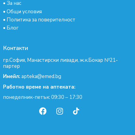
•
За нас
•
Общи условия
•
Политика за поверителност
•
Блог
Контакти
гр.София, Манастирски ливади, ж.к.Бокар №21-
партер
Имейл:
apteka@emed.bg
Работно време на аптеката:
понеделник-петък: 09:30 – 17:30