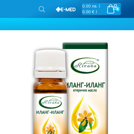
0.00
лв.
(
0
0.00 € )