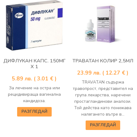
ДИФЛУКАН КАПС. 150МГ
ТРАВАТАН КОЛИР 2,5МЛ
Х 1
23.99
лв.
( 12.27 € )
5.89
лв.
( 3.01 € )
TRAVATAN съдържа
За лечение на остра или
травопрост, представител на
рецидивираща вагинална
група лекарства, наречени
кандидоза.
простагландинови аналози.
Той действа като понижава
РАЗГЛЕДАЙ
налягането вътре в...
РАЗГЛЕДАЙ