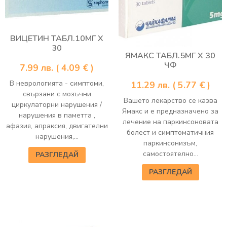
ВИЦЕТИН ТАБЛ.10МГ Х
30
ЯМАКС ТАБЛ.5МГ Х 30
ЧФ
7.99
лв.
( 4.09 € )
В неврологията - симптоми,
11.29
лв.
( 5.77 € )
свързани с мозъчни
Вашето лекарство се казва
циркулаторни нарушения /
Ямакс и е предназначено за
нарушения в паметта ,
лечение на паркинсоновата
афазия, апраксия, двигателни
болест и симптоматичния
нарушения,...
паркинсонизъм,
самостоятелно...
РАЗГЛЕДАЙ
РАЗГЛЕДАЙ