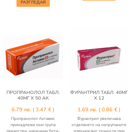
РАЗГЛЕДАЙ
ПРОПРАНОЛОЛ ТАБЛ.
ФУРАНТРИЛ ТАБЛ. 40МГ
40МГ Х 50 АК
Х 12
6.79
лв.
( 3.47 € )
1.69
лв.
( 0.86 € )
Пропранолол Актавис
Фурантрил увеличава
принадлежи към група
отделянето на натрупаните
лекарства, наречени бета-
извънредно течности при