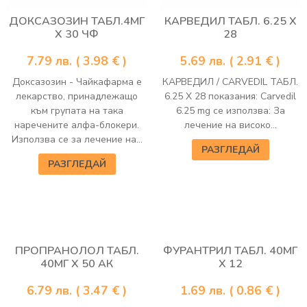
ДОКСАЗОЗИН ТАБЛ.4МГ
КАРВЕДИЛ ТАБЛ. 6.25 Х
Х 30 ЧФ
28
7.79
лв.
( 3.98 € )
5.69
лв.
( 2.91 € )
Доксазозин - Чайкафарма е
КАРВЕДИЛ / CARVEDIL ТАБЛ.
лекарство, принадлежащо
6.25 Х 28 показания: Carvedil
към групата на така
6.25 mg се използва: За
наречените алфа-блокери.
лечение на високо...
Използва се за лечение на...
РАЗГЛЕДАЙ
РАЗГЛЕДАЙ
ПРОПРАНОЛОЛ ТАБЛ.
ФУРАНТРИЛ ТАБЛ. 40МГ
40МГ Х 50 АК
Х 12
6.79
лв.
( 3.47 € )
1.69
лв.
( 0.86 € )