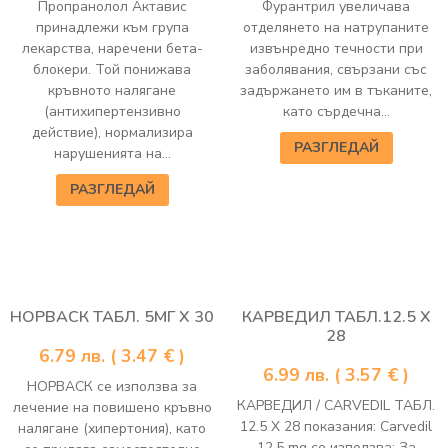
Пропранолол Актавис
Фурантрил увеличава
принадлежи към група
отделянето на натрупаните
лекарства, наречени бета-
извънредно течности при
блокери. Той понижава
заболявания, свързани със
кръвното налягане
задържането им в тъканите,
(антихипертензивно
като сърдечна...
действие), нормализира
РАЗГЛЕДАЙ
нарушенията на...
РАЗГЛЕДАЙ
НОРВАСК ТАБЛ. 5МГ Х 30
КАРВЕДИЛ ТАБЛ.12.5 Х
28
6.79
лв.
( 3.47 € )
6.99
лв.
( 3.57 € )
НОРВАСК се използва за
КАРВЕДИЛ / CARVEDIL ТАБЛ.
лечение на повишено кръвно
12.5 Х 28 показания: Carvedil
налягане (хипертония), като
12.5 mg се използва: За