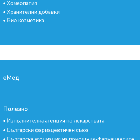
•
Хомеопатия
•
Хранителни добавки
•
Био козметика
еМед
Полезно
•
Изпълнителна агенция по лекарствата
•
Български фармацевтичен съюз
•
Българска асоциация на помощник-фармацевтите