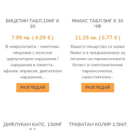
ВИЦЕТИН ТАБЛ.10МГ Х
ЯМАКС ТАБЛ.5МГ Х 30
30
ЧФ
7.99
лв.
( 4.09 € )
11.29
лв.
( 5.77 € )
В неврологията - симптоми,
Вашето лекарство се казва
свързани с мозъчни
Ямакс и е предназначено за
циркулаторни нарушения /
лечение на паркинсоновата
нарушения в паметта ,
болест и симптоматичния
афазия, апраксия, двигателни
паркинсонизъм,
нарушения,...
самостоятелно...
РАЗГЛЕДАЙ
РАЗГЛЕДАЙ
ДИФЛУКАН КАПС. 150МГ
ТРАВАТАН КОЛИР 2,5МЛ
Х 1