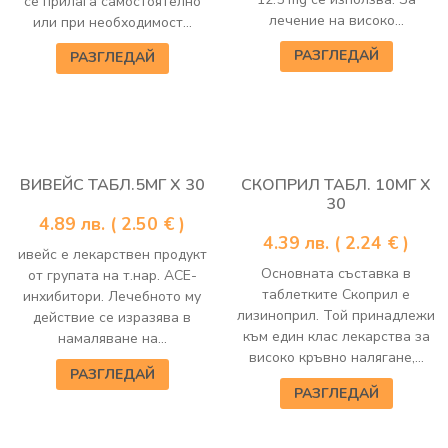
се прилага самостоятелно
лечение на високо...
или при необходимост...
РАЗГЛЕДАЙ
РАЗГЛЕДАЙ
ВИВЕЙС ТАБЛ.5МГ Х 30
СКОПРИЛ ТАБЛ. 10МГ Х
30
4.89
лв.
( 2.50 € )
4.39
лв.
( 2.24 € )
ивейс е лекарствен продукт
Основната съставка в
от групата на т.нар. АСЕ-
таблетките Скоприл е
инхибитори. Лечебното му
лизиноприл. Той принадлежи
действие се изразява в
към един клас лекарства за
намаляване на...
високо кръвно налягане,...
РАЗГЛЕДАЙ
РАЗГЛЕДАЙ