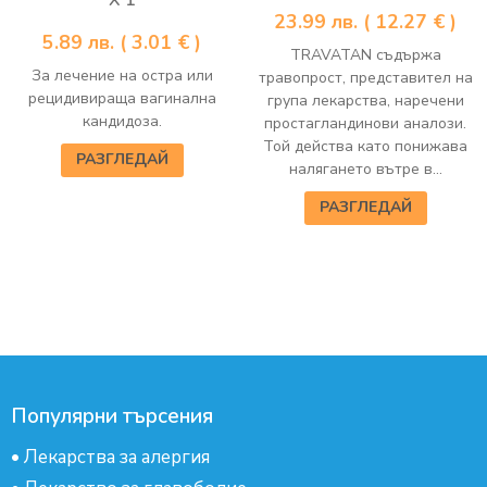
23.99
лв.
( 12.27 € )
5.89
лв.
( 3.01 € )
TRAVATAN съдържа
За лечение на остра или
травопрост, представител на
рецидивираща вагинална
група лекарства, наречени
кандидоза.
простагландинови аналози.
Той действа като понижава
РАЗГЛЕДАЙ
налягането вътре в...
РАЗГЛЕДАЙ
Популярни търсения
•
Лекарства за алергия