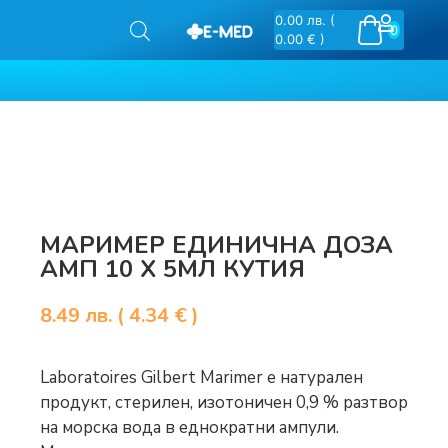
0.00
лв.
(
0
0.00 € )
МАРИМЕР ЕДИНИЧНА ДОЗА
АМП 10 X 5МЛ КУТИЯ
8.49
лв.
( 4.34 € )
Laboratoires Gilbert Marimer е натурален
продукт, стерилен, изотоничен 0,9 % разтвор
на морска вода в еднократни ампули.