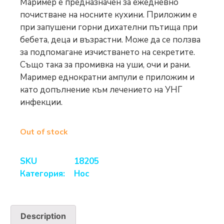
Маример е предназначен за ежедневно
почистване на носните кухини. Приложим е
при запушени горни дихателни пътища при
бебета, деца и възрастни. Може да се ползва
за подпомагане изчистването на секретите.
Също така за промивка на уши, очи и рани.
Маример еднократни ампули е приложим и
като допълнение към лечението на УНГ
инфекции.
Out of stock
SKU
18205
Категория:
Нос
Description