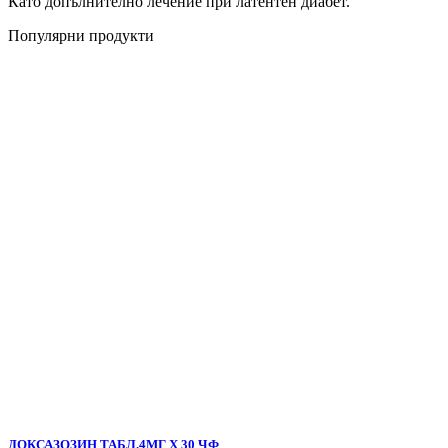
Като допълнително лечение при латентен диабет.
Популярни продукти
ДОКСАЗОЗИН ТАБЛ.4МГ Х 30 ЧФ