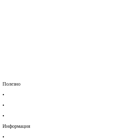
Полезно
•
Изпълнителна агенция по лекарствата
•
Български фармацевтичен съюз
•
Българска асоциация на помощник-фармацевтите
Информация
•
Доставка