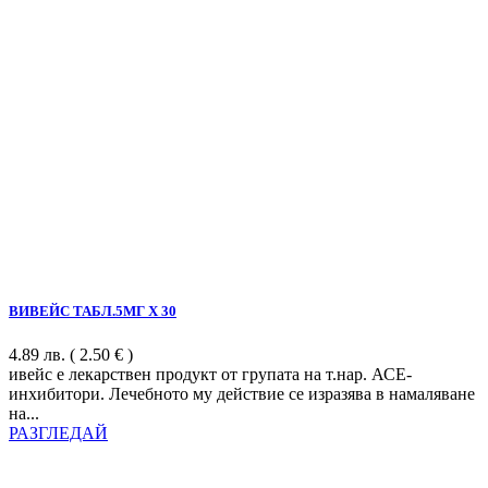
ВИВЕЙС ТАБЛ.5МГ Х 30
4.89
лв.
( 2.50 € )
ивейс е лекарствен продукт от групата на т.нар. АСЕ-
инхибитори. Лечебното му действие се изразява в намаляване
на...
РАЗГЛЕДАЙ