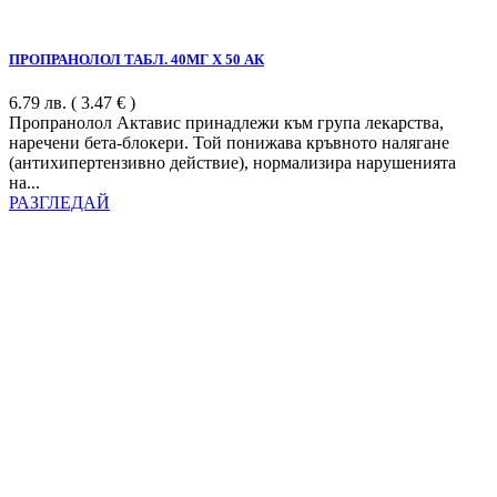
ПРОПРАНОЛОЛ ТАБЛ. 40МГ Х 50 АК
6.79
лв.
( 3.47 € )
Пропранолол Актавис принадлежи към група лекарства,
наречени бета-блокери. Той понижава кръвното налягане
(антихипертензивно действие), нормализира нарушенията
на...
РАЗГЛЕДАЙ