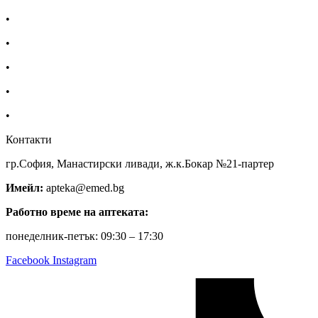
•
Екип
•
За нас
•
Общи условия
•
Политика за поверителност
•
Блог
Контакти
гр.София, Манастирски ливади, ж.к.Бокар №21-партер
Имейл:
apteka@emed.bg
Работно време на аптеката:
понеделник-петък: 09:30 – 17:30
Facebook
Instagram