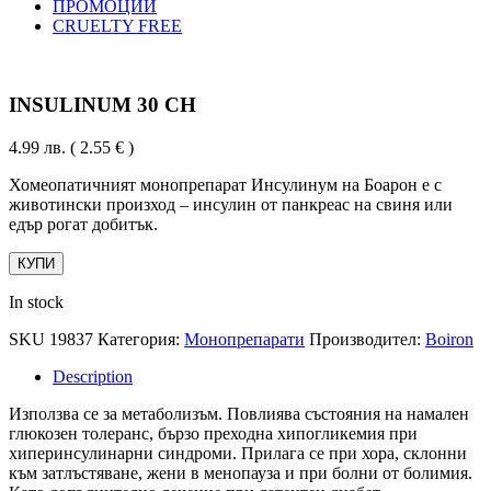
ПРОМОЦИИ
CRUELTY FREE
INSULINUM 30 CH
4.99
лв.
( 2.55 € )
Хомеопатичният монопрепарат Инсулинум на Боарон е с
животински произход – инсулин от панкреас на свиня или
едър рогат добитък.
КУПИ
In stock
SKU
19837
Категория:
Монопрепарати
Производител:
Boiron
Description
Използва се за метаболизъм. Повлиява състояния на намален
глюкозен толеранс, бързо преходна хипогликемия при
хиперинсулинарни синдроми. Прилага се при хора, склонни
към затлъстяване, жени в менопауза и при болни от болимия.