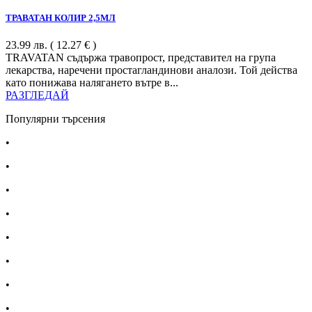
ТРАВАТАН КОЛИР 2,5МЛ
23.99
лв.
( 12.27 € )
TRAVATAN съдържа травопрост, представител на група
лекарства, наречени простагландинови аналози. Той действа
като понижава налягането вътре в...
РАЗГЛЕДАЙ
Популярни търсения
•
Лекарства за алергия
•
Лекарство за главоболие
•
Лекарство за зъбобол
•
Лекарства за грип
•
Лекарства за възпалено гърло
•
Лекарства за температура
•
Лечение на хрема
•
Лекарства за кашлица