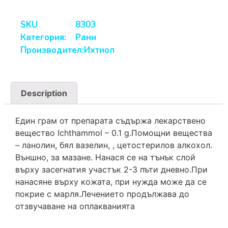
SKU
8303
Категория:
Рани
Производител:
Ихтиол
Description
Един грам от препарата съдържа лекарствено
вещество Ichthammol – 0.1 g.Помощни вещества
– ланолин, бял вазелин, , цетостерилов алкохол.
Външно, за мазане. Нанася се на тънък слой
върху засегнатия участък 2-3 пъти дневно.При
нанасяне върху кожата, при нужда може да се
покрие с марля.Лечението продължава до
отзвучаване на оплакванията