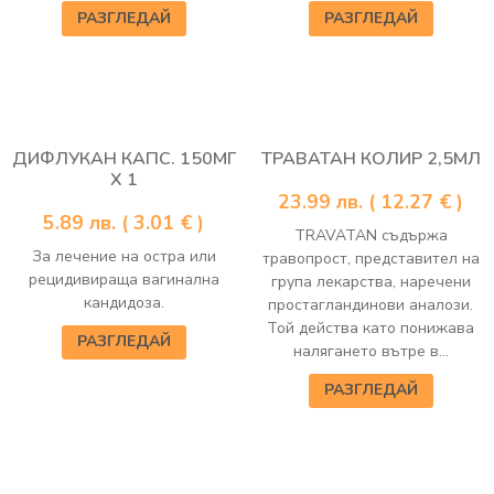
РАЗГЛЕДАЙ
РАЗГЛЕДАЙ
ДИФЛУКАН КАПС. 150МГ
ТРАВАТАН КОЛИР 2,5МЛ
Х 1
23.99
лв.
( 12.27 € )
5.89
лв.
( 3.01 € )
TRAVATAN съдържа
За лечение на остра или
травопрост, представител на
рецидивираща вагинална
група лекарства, наречени
кандидоза.
простагландинови аналози.
Той действа като понижава
РАЗГЛЕДАЙ
налягането вътре в...
РАЗГЛЕДАЙ