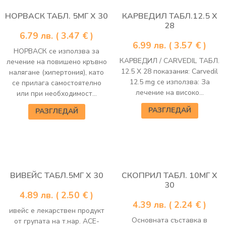
НОРВАСК ТАБЛ. 5МГ Х 30
КАРВЕДИЛ ТАБЛ.12.5 Х
28
6.79
лв.
( 3.47 € )
6.99
лв.
( 3.57 € )
НОРВАСК се използва за
КАРВЕДИЛ / CARVEDIL ТАБЛ.
лечение на повишено кръвно
12.5 Х 28 показания: Carvedil
налягане (хипертония), като
12.5 mg се използва: За
се прилага самостоятелно
лечение на високо...
или при необходимост...
РАЗГЛЕДАЙ
РАЗГЛЕДАЙ
ВИВЕЙС ТАБЛ.5МГ Х 30
СКОПРИЛ ТАБЛ. 10МГ Х
30
4.89
лв.
( 2.50 € )
4.39
лв.
( 2.24 € )
ивейс е лекарствен продукт
Основната съставка в
от групата на т.нар. АСЕ-