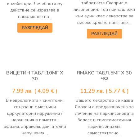
таблетките Скоприл е
инхибитори. Лечебното му
лизиноприл. Той принадлежи
действие се изразява в
към един клас лекарства за
намаляване на...
високо кръвно налягане,...
РАЗГЛЕДАЙ
РАЗГЛЕДАЙ
ВИЦЕТИН ТАБЛ.10МГ Х
ЯМАКС ТАБЛ.5МГ Х 30
30
ЧФ
7.99
лв.
( 4.09 € )
11.29
лв.
( 5.77 € )
В неврологията - симптоми,
Вашето лекарство се казва
свързани с мозъчни
Ямакс и е предназначено за
циркулаторни нарушения /
лечение на паркинсоновата
нарушения в паметта ,
болест и симптоматичния
афазия, апраксия, двигателни
паркинсонизъм,
нарушения,...
самостоятелно...