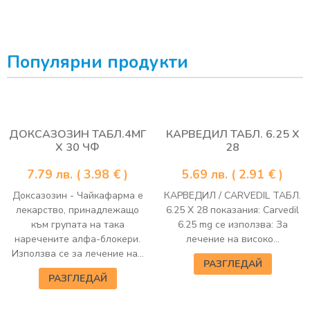
Популярни продукти
ДОКСАЗОЗИН ТАБЛ.4МГ
КАРВЕДИЛ ТАБЛ. 6.25 Х
Х 30 ЧФ
28
7.79
лв.
( 3.98 € )
5.69
лв.
( 2.91 € )
Доксазозин - Чайкафарма е
КАРВЕДИЛ / CARVEDIL ТАБЛ.
лекарство, принадлежащо
6.25 Х 28 показания: Carvedil
към групата на така
6.25 mg се използва: За
наречените алфа-блокери.
лечение на високо...
Използва се за лечение на...
РАЗГЛЕДАЙ
РАЗГЛЕДАЙ