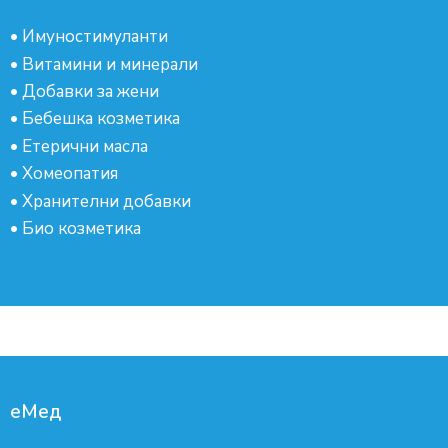
•
Имуностимуланти
•
Витамини и минерали
•
Добавки за жени
•
Бебешка козметика
•
Етерични масла
•
Хомеопатия
•
Хранителни добавки
•
Био козметика
еМед