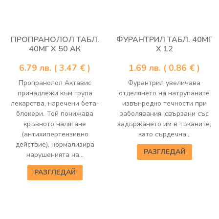
ПРОПРАНОЛОЛ ТАБЛ.
ФУРАНТРИЛ ТАБЛ. 40МГ
40МГ Х 50 АК
Х 12
6.79
лв.
( 3.47 € )
1.69
лв.
( 0.86 € )
Пропранолол Актавис
Фурантрил увеличава
принадлежи към група
отделянето на натрупаните
лекарства, наречени бета-
извънредно течности при
блокери. Той понижава
заболявания, свързани със
кръвното налягане
задържането им в тъканите,
(антихипертензивно
като сърдечна...
действие), нормализира
РАЗГЛЕДАЙ
нарушенията на...
РАЗГЛЕДАЙ