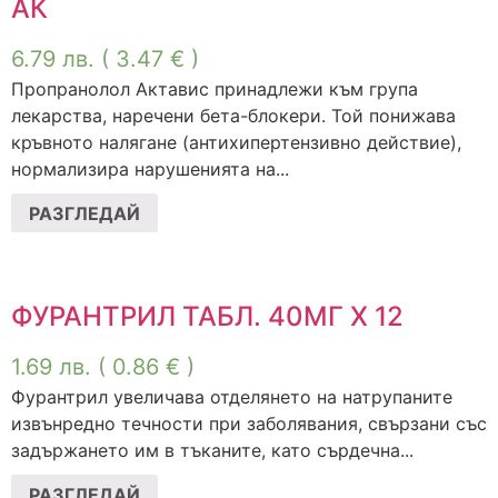
АК
6.79
лв.
( 3.47 € )
Пропранолол Актавис принадлежи към група
лекарства, наречени бета-блокери. Той понижава
кръвното налягане (антихипертензивно действие),
нормализира нарушенията на...
РАЗГЛЕДАЙ
ФУРАНТРИЛ ТАБЛ. 40МГ Х 12
1.69
лв.
( 0.86 € )
Фурантрил увеличава отделянето на натрупаните
извънредно течности при заболявания, свързани със
задържането им в тъканите, като сърдечна...
РАЗГЛЕДАЙ