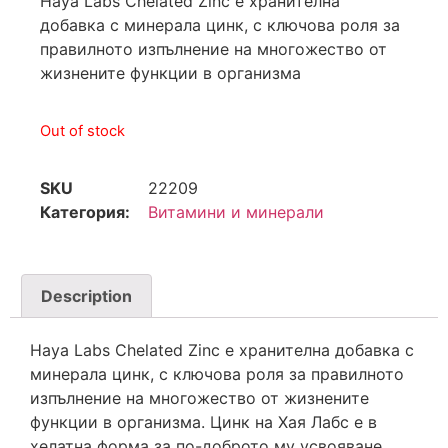
Haya Labs Chelated Zinc е хранителна
добавка с минерала цинк, с ключова роля за
правилното изпълнение на многожество от
жизнените функции в организма
Out of stock
SKU
22209
Категория:
Витамини и минерали
Description
Haya Labs Chelated Zinc е хранителна добавка с
минерала цинк, с ключова роля за правилното
изпълнение на многожество от жизнените
функции в организма. Цинк на Хая Лабс е в
хелатна форма за по-доброто му усвояване.