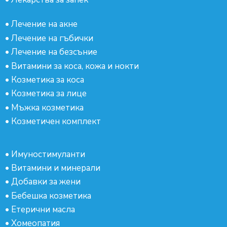
•
Лечение на акне
•
Лечение на гъбички
•
Лечение на безсъние
•
Витамини за коса, кожа и нокти
•
Козметика за коса
•
Козметика за лице
•
Мъжка козметика
•
Козметичен комплект
•
Имуностимуланти
•
Витамини и минерали
•
Добавки за жени
•
Бебешка козметика
•
Етерични масла
•
Хомеопатия