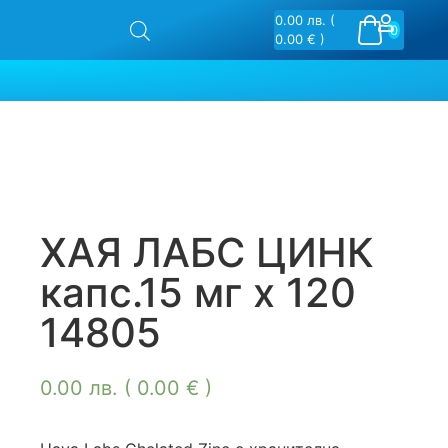
0.00
лв.
(
0
0.00 € )
ХАЯ ЛАБС ЦИНК
капс.15 мг х 120
14805
0.00
лв.
( 0.00 € )