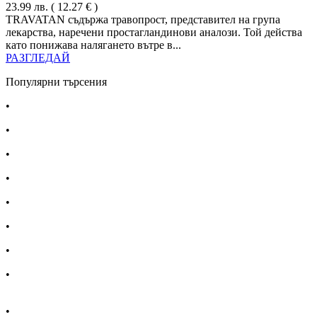
23.99
лв.
( 12.27 € )
TRAVATAN съдържа травопрост, представител на група
лекарства, наречени простагландинови аналози. Той действа
като понижава налягането вътре в...
РАЗГЛЕДАЙ
Популярни търсения
•
Лекарства за алергия
•
Лекарство за главоболие
•
Лекарство за зъбобол
•
Лекарства за грип
•
Лекарства за възпалено гърло
•
Лекарства за температура
•
Лечение на хрема
•
Лекарства за кашлица
•
Лечение на разширени вени