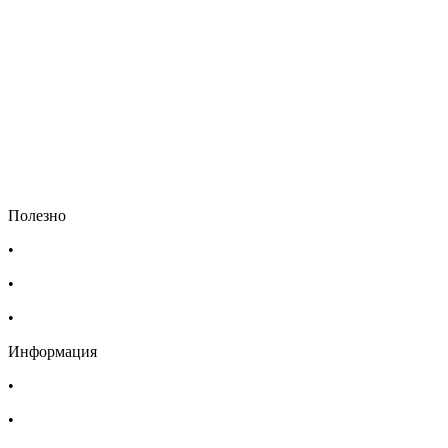
Полезно
•
Изпълнителна агенция по лекарствата
•
Български фармацевтичен съюз
•
Българска асоциация на помощник-фармацевтите
Информация
•
Доставка
•
Екип