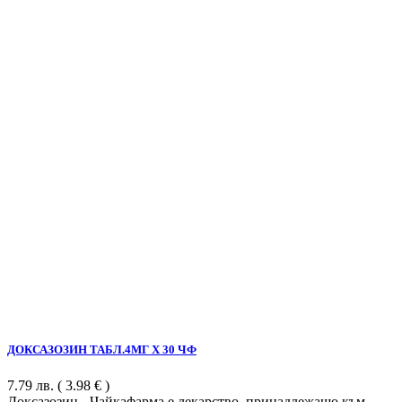
ДОКСАЗОЗИН ТАБЛ.4МГ Х 30 ЧФ
7.79
лв.
( 3.98 € )
Доксазозин - Чайкафарма е лекарство, принадлежащо към