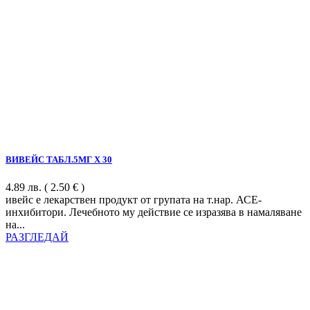
ВИВЕЙС ТАБЛ.5МГ Х 30
4.89
лв.
( 2.50 € )
ивейс е лекарствен продукт от групата на т.нар. АСЕ-
инхибитори. Лечебното му действие се изразява в намаляване
на...
РАЗГЛЕДАЙ