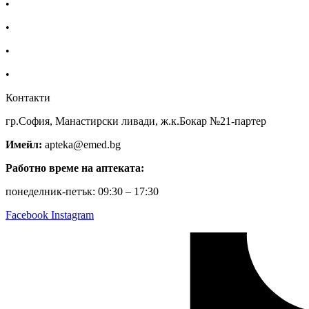
•
За нас
•
Общи условия
•
Политика за поверителност
•
Блог
Контакти
гр.София, Манастирски ливади, ж.к.Бокар №21-партер
Имейл:
apteka@emed.bg
Работно време на аптеката:
понеделник-петък: 09:30 – 17:30
Facebook
Instagram