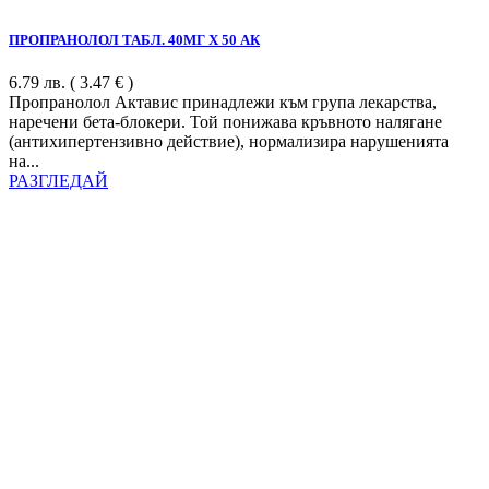
ПРОПРАНОЛОЛ ТАБЛ. 40МГ Х 50 АК
6.79
лв.
( 3.47 € )
Пропранолол Актавис принадлежи към група лекарства,
наречени бета-блокери. Той понижава кръвното налягане
(антихипертензивно действие), нормализира нарушенията
на...
РАЗГЛЕДАЙ