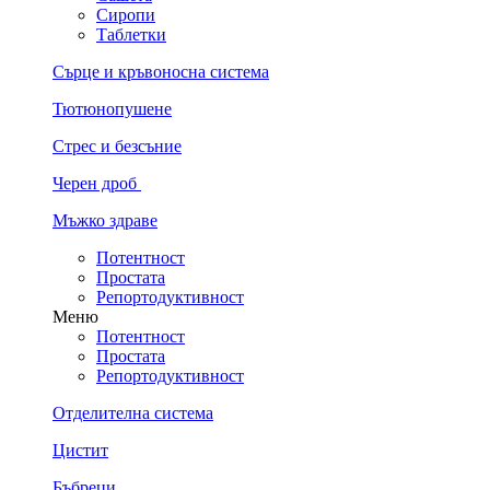
Сиропи
Таблетки
Сърце и кръвоносна система
Тютюнопушене
Стрес и безсъние
Черен дроб
Мъжко здраве
Потентност
Простата
Репортодуктивност
Меню
Потентност
Простата
Репортодуктивност
Отделителна система
Цистит
Бъбреци