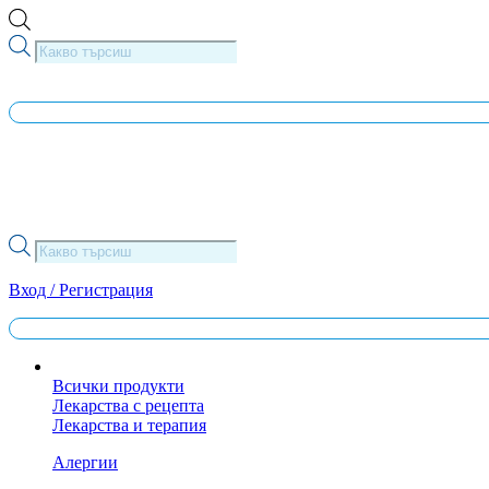
Skip
to
Products
content
search
Products
search
Вход / Регистрация
Всички продукти
Лекарства с рецепта
Лекарства и терапия
Алергии