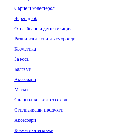
Сърце и холестерол
Черен дроб
Отслабване и детоксикация
Разширени вени и хемороиди
Козметика
За коса
Балсами
Аксесоари
Маски
Специална грижа за скалп
Стилизиращи продукти
Аксесоари
Козметика за мъже