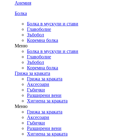
Анемия
Болка
Болка в мускули и стави
Главоболие
Зъбобол
Коремна болка
Меню
Болка в мускули и стави
Главоболие
Зъбобол
Коремна болка
Грижа за краката
Грижа за краката
Аксесоари
Гъбички
Разширени вени
Хигиена за краката
Меню
Грижа за краката
Аксесоари
Гъбички
Разширени вени
Хигиена за краката