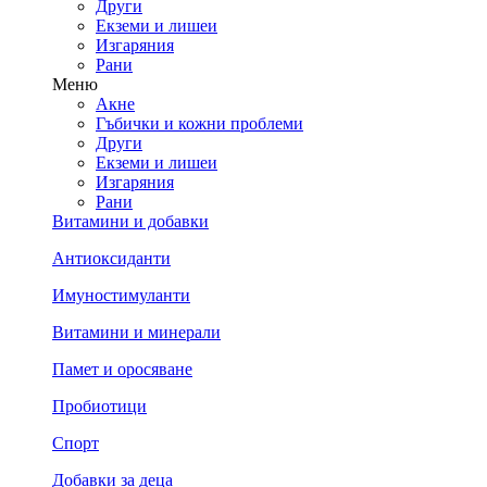
Други
Екземи и лишеи
Изгаряния
Рани
Меню
Акне
Гъбички и кожни проблеми
Други
Екземи и лишеи
Изгаряния
Рани
Витамини и добавки
Антиоксиданти
Имуностимуланти
Витамини и минерали
Памет и оросяване
Пробиотици
Спорт
Добавки за деца