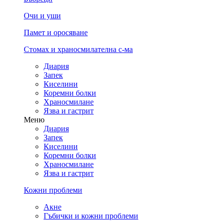
Очи и уши
Памет и оросяване
Стомах и храносмилателна с-ма
Диария
Запек
Киселини
Коремни болки
Храносмилане
Язва и гастрит
Меню
Диария
Запек
Киселини
Коремни болки
Храносмилане
Язва и гастрит
Кожни проблеми
Акне
Гъбички и кожни проблеми