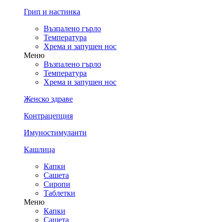
Грип и настинка
Възпалено гърло
Температура
Хрема и запушен нос
Меню
Възпалено гърло
Температура
Хрема и запушен нос
Женско здраве
Контрацепция
Имуностимуланти
Кашлица
Капки
Сашета
Сиропи
Таблетки
Меню
Капки
Сашета