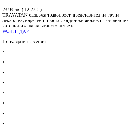
23.99
лв.
( 12.27 € )
TRAVATAN съдържа травопрост, представител на група
лекарства, наречени простагландинови аналози. Той действа
като понижава налягането вътре в...
РАЗГЛЕДАЙ
Популярни търсения
•
Лекарства за алергия
•
Лекарство за главоболие
•
Лекарство за зъбобол
•
Лекарства за грип
•
Лекарства за възпалено гърло
•
Лекарства за температура
•
Лечение на хрема
•
Лекарства за кашлица