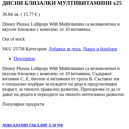
ДИСНИ БЛИЗАЛКИ МУЛТИВИТАМИНИ х25
30.84
лв.
( 15.77 € )
Disney Plusssz Lollipops With Multivitamins са великолепни и
вкусни близалки с комплекс от 10 витамина.
Out of stock
SKU
25758
Категория:
Добавки за деца
,
Дъвки и бонбони
Description
Disney Plusssz Lollipops With Multivitamins са великолепни и
вкусни близалки с комплекс от 10 витамина. Съдържат
витамин С, Е, биотин и витамини от група В. Съставът им
е специално подбран за нуждите на деца в предучилищна
възраст, за тяхното правилно развитие. Препоръчва се да се
дават на децата в периодите на тяхното интензивно развитие.
Популярни продукти
ДОКСАЗОЗИН ТАБЛ.4МГ Х 30 ЧФ