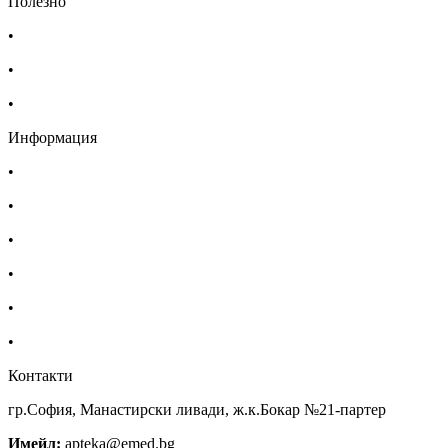
Полезно
•
Изпълнителна агенция по лекарствата
•
Български фармацевтичен съюз
•
Българска асоциация на помощник-фармацевтите
Информация
•
Доставка
•
Екип
•
За нас
•
Общи условия
•
Политика за поверителност
•
Блог
Контакти
гр.София, Манастирски ливади, ж.к.Бокар №21-партер
Имейл:
apteka@emed.bg