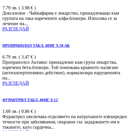
7.79
лв.
( 3.98 € )
Доксазозин - Чайкафарма е лекарство, принадлежащо към
групата на така наречените алфа-блокери. Използва се за
лечение на...
РАЗГЛЕДАЙ
ПРОПРАНОЛОЛ ТАБЛ. 40МГ Х 50 АК
6.79
лв.
( 3.47 € )
Пропранолол Актавис принадлежи към група лекарства,
наречени бета-блокери. Той понижава кръвното налягане
(антихипертензивно действие), нормализира нарушенията
на...
РАЗГЛЕДАЙ
ФУРАНТРИЛ ТАБЛ. 40МГ Х 12
1.69
лв.
( 0.86 € )
Фурантрил увеличава отделянето на натрупаните извънредно
течности при заболявания, свързани със задържането им в
тъканите, като сърдечна...