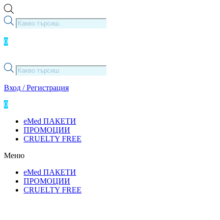
Skip
to
Products
content
search
0
0.00
лв.
( 0.00 € )
Products
search
Вход / Регистрация
0
0.00
лв.
( 0.00 € )
eMed ПАКЕТИ
ПРОМОЦИИ
CRUELTY FREE
Меню
eMed ПАКЕТИ
ПРОМОЦИИ
CRUELTY FREE