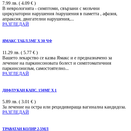
7.99
лв.
( 4.09 € )
В неврологията - симптоми, свързани с мозъчни
циркулаторни нарушения /нарушения в паметта , афазия,
апраксия, двигателни нарушения,...
РАЗГЛЕДАЙ
ЯМАКС ТАБЛ.5МГ Х 30 ЧФ
11.29
лв.
( 5.77 € )
Вашето лекарство се казва Ямакс и е предназначено за
лечение на паркинсоновата болест и симптоматичния
паркинсонизъм, самостоятелно...
РАЗГЛЕДАЙ
ДИФЛУКАН КАПС. 150МГ Х 1
5.89
лв.
( 3.01 € )
За лечение на остра или рецидивираща вагинална кандидоза.
РАЗГЛЕДАЙ
ТРАВАТАН КОЛИР 2,5МЛ